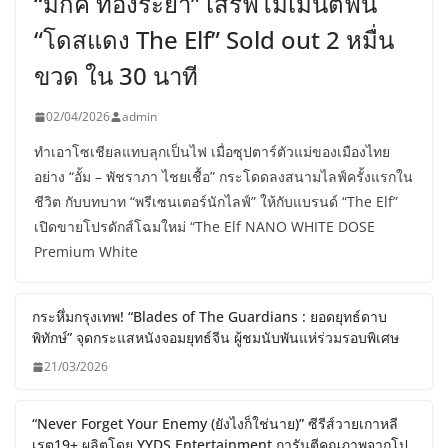
“มิกค์ ทองระย้า” เสิร์ฟโมเมนต์ฟิน
“โดสแดง The Elf” Sold out 2 หมื่น
ขวด ใน 30 นาที
02/04/2026
admin
ทำเอาโซเชียลแทบลุกเป็นไฟ เมื่อซุปตาร์ตัวแม่ของเมืองไทย
อย่าง “อั้ม – พัชราภา ไชยเชื้อ” กระโดดลงสนามไลฟ์ครั้งแรกใน
ชีวิต กับบทบาท “พรีเซนเตอร์นักไลฟ์” ให้กับแบรนด์ “The Elf”
เปิดขายโปรดักส์โฉมใหม่ “The Elf NANO WHITE DOSE
Premium White
กระหึ่มกรุงเทพ! “Blades of The Guardians : ยอดยุทธ์ดาบ
พิทักษ์” จุดกระแสหนังจอมยุทธ์จีน ผู้ชมนับพันแห่ร่วมรอบพิเศษ
21/03/2026
“Never Forget Your Enemy (ยังไงก็ใช่นาย)” ซีรีส์วายเกาหลี
เรต19+ ผลิตโดย YYDS Entertainment การันตีคุณภาพจากโป