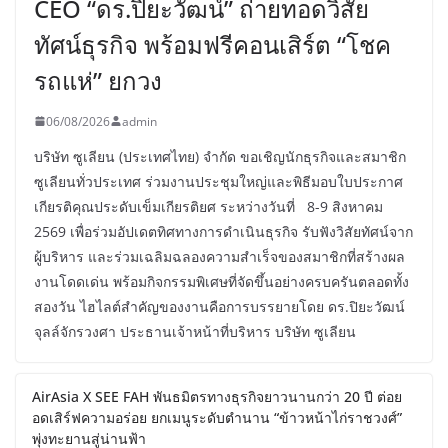
CEO “ดร.ปิยะวัฒน์” ถ่ายทอดวิสัย
ทัศน์ธุรกิจ พร้อมฟรีคอนเสิร์ต “โชค
รถแห่” ยกวง
06/08/2026
admin
บริษัท ซูเลียน (ประเทศไทย) จำกัด ขอเชิญนักธุรกิจและสมาชิก
ซูเลียนทั่วประเทศ ร่วมงานประชุมใหญ่และพิธีมอบใบประกาศ
เกียรติคุณประดับเข็มเกียรติยศ ระหว่างวันที่ 8-9 สิงหาคม
2569 เพื่อร่วมอัปเดตทิศทางการดำเนินธุรกิจ รับฟังวิสัยทัศน์จาก
ผู้บริหาร และร่วมเฉลิมฉลองความสำเร็จของสมาชิกที่สร้างผล
งานโดดเด่น พร้อมกิจกรรมพิเศษที่จัดขึ้นอย่างครบครันตลอดทั้ง
สองวัน ไฮไลต์สำคัญของงานคือการบรรยายโดย ดร.ปิยะวัฒน์
จุลล์จักรวงศา ประธานเจ้าหน้าที่บริหาร บริษัท ซูเลียน
AirAsia X SEE FAH พันธมิตรทางธุรกิจยาวนานกว่า 20 ปี ต่อย
อดเสิร์ฟความอร่อย ยกเมนูระดับตำนาน “ข้าวหน้าไก่ราชวงศ์”
พุ่งทะยานสู่น่านฟ้า