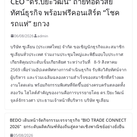
CEO “ดร.ปิยะวัฒน์” ถ่ายทอดวิสัย
ทัศน์ธุรกิจ พร้อมฟรีคอนเสิร์ต “โชค
รถแห่” ยกวง
06/08/2026
admin
บริษัท ซูเลียน (ประเทศไทย) จำกัด ขอเชิญนักธุรกิจและสมาชิก
ซูเลียนทั่วประเทศ ร่วมงานประชุมใหญ่และพิธีมอบใบประกาศ
เกียรติคุณประดับเข็มเกียรติยศ ระหว่างวันที่ 8-9 สิงหาคม
2569 เพื่อร่วมอัปเดตทิศทางการดำเนินธุรกิจ รับฟังวิสัยทัศน์จาก
ผู้บริหาร และร่วมเฉลิมฉลองความสำเร็จของสมาชิกที่สร้างผล
งานโดดเด่น พร้อมกิจกรรมพิเศษที่จัดขึ้นอย่างครบครันตลอดทั้ง
สองวัน ไฮไลต์สำคัญของงานคือการบรรยายโดย ดร.ปิยะวัฒน์
จุลล์จักรวงศา ประธานเจ้าหน้าที่บริหาร บริษัท ซูเลียน
BEDO เดินหน้าจัดกิจกรรมเจรจาธุรกิจ “BIO TRADE CONNECT
2026” ยกระดับผลิตภัณฑ์ท้องถิ่นสู่ตลาดเชิงพาณิชย์อย่างยั่งยืน
05/08/2026