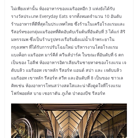
ไม่เพียงเท่านั้น ห้องอาหารของแมริออทอีก 3 แห่งยังได้รับ
รางวัลประเภท Everyday Eats จากทั้งหมดจำนวน 10 อันดับ
ร้านอาหารที่ดีที่สุดในประเทศไทย ซึ่งร้านในเครือโรงแรมและ
รีสอร์ทของกลุ่มแมริออทที่ติดอับดับเริ่มต้นที่อันดับที่ 3 ได้แก่ สิริ
มหรรณพ ซึ่งเป็นร้านรูปทรงเรือริมฝั่งแม่น้ำเจ้าพระยาใน
กรุงเทพฯ ที่ได้รับการปรับโฉมใหม่ บริหารงานโดยโรงแรม
แบงค็อก แมริออท มาร์คีส์ ควีนส์ปาร์ค ในขณะที่อันดับที่ 6 ตก
เป็นของ โอลีฟ ห้องอาหารอิตาเลียนริมชายหาดของโรงแรม เจ
ดับบลิว แมริออท เขาหลัก รีสอร์ท แอนด์ สปา และ เจดับบลิว
แมริออท เขาหลัก รีสอร์ท สวีท และอันดับที่ 8 เป็นของ ชาวเล
คิทเช่น ห้องอาหารโทนสว่างสดใสและน่าดึงดูดใจที่โรงแรม
โฟร์พอยท์ส บาย เชอราตัน ภูเก็ต ป่าตองบีช รีสอร์ท