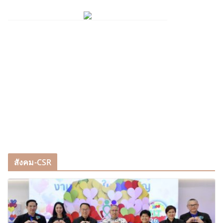
สังคม-CSR