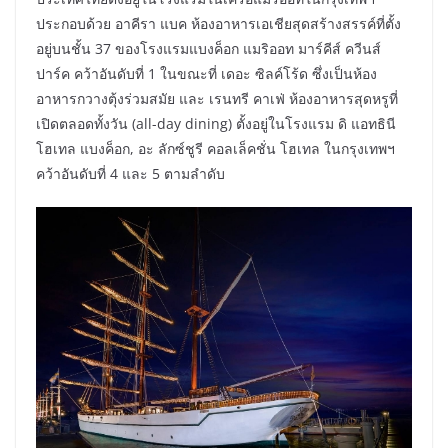
ประกอบด้วย อาคีรา แบค ห้องอาหารเอเชียสุดสร้างสรรค์ที่ตั้ง
อยู่บนชั้น 37 ของโรงแรมแบงค็อก แมริออท มาร์คีส์ ควีนส์
ปาร์ค คว้าอันดับที่ 1 ในขณะที่ เดอะ ซิลค์โร้ด ซึ่งเป็นห้อง
อาหารกวางตุ้งร่วมสมัย และ เรนทรี คาเฟ่ ห้องอาหารสุดหรูที่
เปิดตลอดทั้งวัน (all-day dining) ตั้งอยู่ในโรงแรม ดิ แอทธินี
โฮเทล แบงค็อก, อะ ลักซ์ชูรี คอลเล็คชั่น โฮเทล ในกรุงเทพฯ
คว้าอันดับที่ 4 และ 5 ตามลำดับ