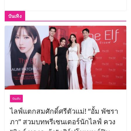
บันเทิง
บันเทิง
ไลฟ์แตกสมศักดิ์ศรีตัวแม่! “อั้ม พัชรา
ภา” สวมบทพรีเซนเตอร์นักไลฟ์ ควง