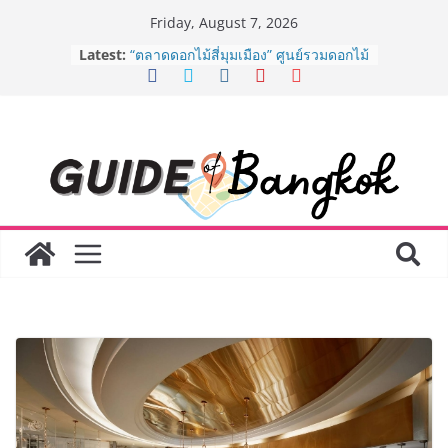
Skip
Friday, August 7, 2026
to
Latest:
“ตลาดดอกไม้สี่มุมเมือง” ศูนย์รวมดอกไม้
content
สด ดอกไม้ประดิษฐ์ พวงมาลัย และสังฆ
ภัณฑ์ครบวงจร ขอเชิญเลือกซื้อมาลัย
และของขวัญต้อนรับวันแม่ เปิดให้
บริการทุกวันตลอด 24 ชั่วโมง
ครั้งแรกของไทย ส่งอุปกรณ์วิทยาศาสตร์
“CE-7 MATCH” ฝีมือคนไทย ร่วมภารกิจ
สำรวจดวงจันทร์ 24 สิงหาคมนี้
8.8 “ซูเลียน” รวมพลังนักธุรกิจทั่ว
ประเทศ จัดประชุมใหญ่แห่งปี พบ CEO
“ดร.ปิยะวัฒน์” ถ่ายทอดวิสัยทัศน์ธุรกิจ
พร้อมฟรีคอนเสิร์ต “โชค รถแห่” ยกวง
AirAsia X SEE FAH พันธมิตรทางธุรกิจ
ยาวนานกว่า 20 ปี ต่อยอดเสิร์ฟความ
อร่อย ยกเมนูระดับตำนาน “ข้าวหน้าไก่
ราชวงศ์” พุ่งทะยานสู่น่านฟ้า
BEDO เดินหน้าจัดกิจกรรมเจรจาธุรกิจ
“BIO TRADE CONNECT 2026” ยก
ระดับผลิตภัณฑ์ท้องถิ่นสู่ตลาดเชิง
พาณิชย์อย่างยั่งยืน