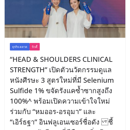
ธุรกิจ-ตลาด
บิวตี้
“HEAD & SHOULDERS CLINICAL
STRENGTH” เปิดตัวนวัตกรรมดูแล
หนังศีรษะ 3 สูตรใหม่ที่มี Selenium
Sulfide 1% ขจัดรังแคซ้ำซากสูงถึง
100%^ พร้อมเปิดความเข้าใจใหม่
ร่วมกับ “หมออร-อรอุมา” และ
“เอิร์ธฐา” อินฟลูเอนเซอร์ชื่อดัง ชี้