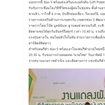
นอกจากนี้ ช่อง 5 พร้อมส่งเสริมและผลักดัน Soft Po
รับกับการเชื่อมโยงวิถีชีวิตของผู้คนในชุมชน ทั้งด้าน
ชวนหิว, วาไรตี้ 4 ภาค, บันทึกท่องเที่ยว, วีลเจอร์นี, จอ
รายการส่งเสริมด้านการเกษตรกับ เกษตรช่อง 5 พัฒนา
รายการโดย โบ๊ต บูลย์นันท ,ฐานพงษ์ พรรณรังสี, ระพี มา
ติดตามชมได้ทุกวันจันทร์ถึงศุกร์ เวลา 10.40 น. รวมถึ
แรงบันดาลใจ, คนไทยหัวใจไม่ท้อ ส่วนรายการเพื่อเด็กแล
ตาร์คิดส์ติดดาว
สำหรับคอกีฬา ช่อง 5 พร้อมเอาใจแฟนกีฬามวยไทยหนึ่งใ
20.30 น. รับชมการถ่ายทอดสด “มวยไทย” วันอาทิตย์ 1
จากสนามมวยราชดำเนิน และติดตามการ แข่งขันกีฬาที่ก