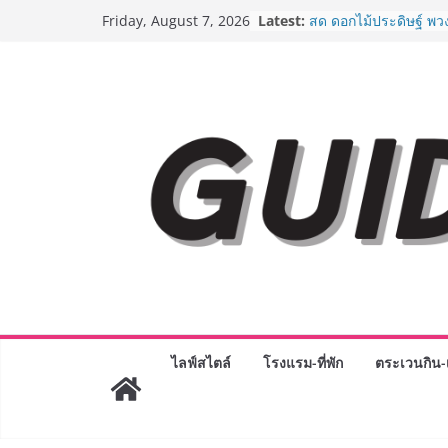
Skip
Latest:
“ตลาดดอกไม้สี่มุมเมือง
Friday, August 7, 2026
to
สด ดอกไม้ประดิษฐ์ พว
ภัณฑ์ครบวงจร ขอเชิญเ
content
และของขวัญต้อนรับวันแ
บริการทุกวันตลอด 24 ช
ครั้งแรกของไทย ส่งอุ
“CE-7 MATCH” ฝีมือคน
สำรวจดวงจันทร์ 24 สิง
8.8 “ซูเลียน” รวมพลังนั
ประเทศ จัดประชุมใหญ่
“ดร.ปิยะวัฒน์” ถ่ายทอดว
พร้อมฟรีคอนเสิร์ต “โช
AirAsia X SEE FAH พั
ยาวนานกว่า 20 ปี ต่อ
อร่อย ยกเมนูระดับตำน
ราชวงศ์” พุ่งทะยานสู่น
BEDO เดินหน้าจัดกิจก
“BIO TRADE CONNEC
ไลฟ์สไตล์
โรงแรม-ที่พัก
ตระเวนกิน-เ
ระดับผลิตภัณฑ์ท้องถิ่น
พาณิชย์อย่างยั่งยืน