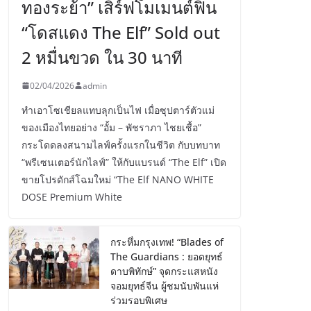
ทองระย้า” เสิร์ฟโมเมนต์ฟิน
“โดสแดง The Elf” Sold out
2 หมื่นขวด ใน 30 นาที
02/04/2026
admin
ทำเอาโซเชียลแทบลุกเป็นไฟ เมื่อซุปตาร์ตัวแม่
ของเมืองไทยอย่าง “อั้ม – พัชราภา ไชยเชื้อ”
กระโดดลงสนามไลฟ์ครั้งแรกในชีวิต กับบทบาท
“พรีเซนเตอร์นักไลฟ์” ให้กับแบรนด์ “The Elf” เปิด
ขายโปรดักส์โฉมใหม่ “The Elf NANO WHITE
DOSE Premium White
กระหึ่มกรุงเทพ! “Blades of
The Guardians : ยอดยุทธ์
ดาบพิทักษ์” จุดกระแสหนัง
จอมยุทธ์จีน ผู้ชมนับพันแห่
ร่วมรอบพิเศษ