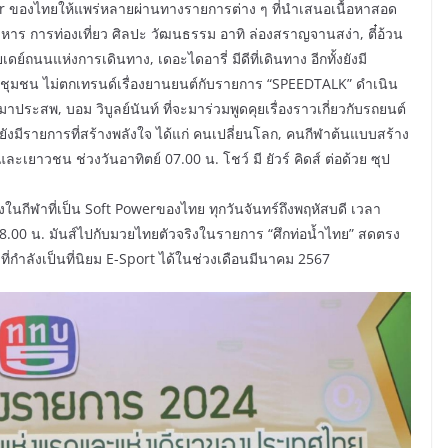
wer ของไทยให้แพร่หลายผ่านทางรายการต่าง ๆ ที่นำเสนอเนื้อหาสอด
อาหาร การท่องเที่ยว ศิลปะ วัฒนธรรม อาทิ ล่องสราญจานสง่า, ตี๋อ้วน
ยเดย์ถนนแห่งการเดินทาง, เดอะไดอารี่ มีดีที่เดินทาง อีกทั้งยังมี
ชุมชน ไม่ตกเทรนด์เรื่องยานยนต์กับรายการ “SPEEDTALK” ดำเนิน
ประสพ, บอม วิบูลย์นันท์ ที่จะมาร่วมพูดคุยเรื่องราวเกี่ยวกับรถยนต์
งยังมีรายการที่สร้างพลังใจ ได้แก่ คนเปลี่ยนโลก, คนกีฬาต้นแบบสร้าง
ะเยาวชน ช่วงวันอาทิตย์ 07.00 น. โชว์ มี ยัวร์ คิดส์ ต่อด้วย ซุป
นกีฬาที่เป็น Soft Powerของไทย ทุกวันจันทร์ถึงพฤหัสบดี เวลา
8.00 น. มันส์ไปกับมวยไทยตัวจริงในรายการ “ศึกท่อน้ำไทย” สดตรง
ำลังเป็นที่นิยม E-Sport ได้ในช่วงเดือนมีนาคม 2567