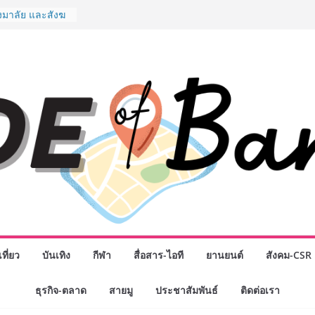
” ศูนย์รวมดอกไม้
งมาลัย และสังฆ
ลือกซื้อมาลัย
ม่ เปิดให้
ั่วโมง
ปกรณ์วิทยาศาสตร์
ไทย ร่วมภารกิจ
หาคมนี้
กธุรกิจทั่ว
แห่งปี พบ CEO
ิสัยทัศน์ธุรกิจ
ค รถแห่” ยกวง
นธมิตรทางธุรกิจ
ยอดเสิร์ฟความ
าน “ข้าวหน้าไก่
่านฟ้า
รรมเจรจาธุรกิจ
T 2026” ยก
ที่ยว
บันเทิง
กีฬา
สื่อสาร-ไอที
ยานยนต์
สังคม-CSR
สู่ตลาดเชิง
ธุรกิจ-ตลาด
สายมู
ประชาสัมพันธ์
ติดต่อเรา