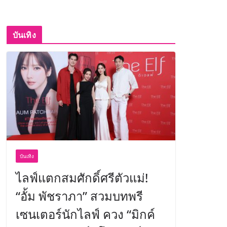
บันเทิง
บันเทิง
ไลฟ์แตกสมศักดิ์ศรีตัวแม่!
“อั้ม พัชราภา” สวมบทพรี
เซนเตอร์นักไลฟ์ ควง “มิกค์