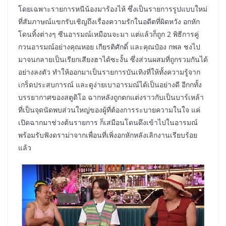
โดยเฉพาะรายการหนีน้องมาร้องไห้ ซึ่งเป็นรายการรูปแบบใหม่
ที่สัมภาษณ์แขกรับเชิญถึงเรื่องความรักในอดีตที่ผิดหวัง อกหัก
โดนทิ้งต่างๆ ซีนอารมณ์เหมือนจะมา แต่แล้วก็ถูก 2 พิธีการคู่
กวนอารมณ์อย่างคุณหอย เกียรติศักดิ์ และคุณป๋อง กพล ชงไป
มาจนกลายเป็นเรียกเสียงฮาได้ซะงั้น ซึ่งส่วนผสมที่ถูกรวมกันได้
อย่างลงตัว ทำให้ออกมาเป็นรายการบันเทิงที่ให้ทั้งความรู้จาก
เกร็ดประสบการณ์ และดูง่ายเบาอารมณ์ได้เป็นอย่างดี อีกกทั้ง
บรรยากาศของสตูดิโอ ฉากหลังถูกตกแต่งราวกับเป็นบาร์เหล้า
ที่เป็นจุดนัดพบส่วนใหญ่ของผู้ที่ต้องการระบายความในใจ แค่
เปิดฉากมาช่วงต้นรายการ ก็เสมือนโดนดึงเข้าไปในอารมณ์
พร้อมรับฟังดราม่าจากเพื่อนที่เพิ่งอกหักหลังเลิกงานเรียบร้อย
แล้ว