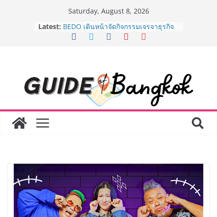
Skip
Saturday, August 8, 2026
to
Latest:
BEDO เดินหน้าจัดกิจกรรมเจรจาธุรกิจ
content
“BIO TRADE CONNECT 2026” ยก
ระดับผลิตภัณฑ์ท้องถิ่นสู่ตลาดเชิง
พาณิชย์อย่างยั่งยืน
“ตลาดดอกไม้สี่มุมเมือง” ศูนย์รวมดอกไม้
สด ดอกไม้ประดิษฐ์ พวงมาลัย และสังฆ
ภัณฑ์ครบวงจร ขอเชิญเลือกซื้อมาลัย
และของขวัญต้อนรับวันแม่ เปิดให้
บริการทุกวันตลอด 24 ชั่วโมง
Guangzhou Yinghao School เผยวิสัย
ทัศน์การศึกษาที่พร้อมรับอนาคต “เราไม่
ได้เตรียมนักเรียนเพียงเพื่อก้าวเข้าสู่
มหาวิทยาลัยเท่านั้น แต่ยังเตรียมพวก
เขาให้พร้อมเป็นผู้กำหนดอนาคต”
8.8 “ซูเลียน” รวมพลังนักธุรกิจทั่ว
ประเทศ จัดประชุมใหญ่แห่งปี พบ CEO
“ดร.ปิยะวัฒน์” ถ่ายทอดวิสัยทัศน์ธุรกิจ
พร้อมฟรีคอนเสิร์ต “โชค รถแห่” ยกวง
AirAsia X SEE FAH พันธมิตรทางธุรกิจ
ยาวนานกว่า 20 ปี ต่อยอดเสิร์ฟความ