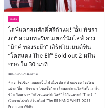
บันเทิง
ไลฟ์แตกสมศักดิ์ศรีตัวแม่! “อั้ม พัชรา
ภา” สวมบทพรีเซนเตอร์นักไลฟ์ ควง
“มิกค์ ทองระย้า” เสิร์ฟโมเมนต์ฟิน
“โดสแดง The Elf” Sold out 2 หมื่น
ขวด ใน 30 นาที
02/04/2026
admin
ทำเอาโซเชียลแทบลุกเป็นไฟ เมื่อซุปตาร์ตัวแม่ของเมืองไทย
อย่าง “อั้ม – พัชราภา ไชยเชื้อ” กระโดดลงสนามไลฟ์ครั้งแรกใน
ชีวิต กับบทบาท “พรีเซนเตอร์นักไลฟ์” ให้กับแบรนด์ “The Elf”
เปิดขายโปรดักส์โฉมใหม่ “The Elf NANO WHITE DOSE
Premium White