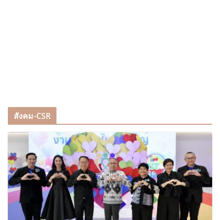
สังคม-CSR