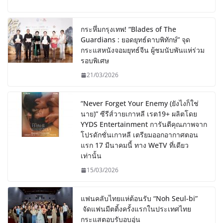
กระหึ่มกรุงเทพ! “Blades of The
Guardians : ยอดยุทธ์ดาบพิทักษ์” จุด
กระแสหนังจอมยุทธ์จีน ผู้ชมนับพันแห่ร่วม
รอบพิเศษ
21/03/2026
“Never Forget Your Enemy (ยังไงก็ใช่
นาย)” ซีรีส์วายเกาหลี เรต19+ ผลิตโดย
YYDS Entertainment การันตีคุณภาพจาก
โปรดักชั่นเกาหลี เตรียมออกอากาศตอน
แรก 17 มีนาคมนี้ ทาง WeTV ที่เดียว
เท่านั้น
15/03/2026
แฟนคลับไทยแห่ต้อนรับ “Noh Seul-bi”
จัดแฟนมีตติ้งครั้งแรกในประเทศไทย
กระแสตอบรับอบอุ่น