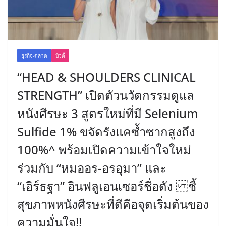
ธุรกิจ-ตลาด
บิวตี้
“HEAD & SHOULDERS CLINICAL
STRENGTH” เปิดตัวนวัตกรรมดูแล
หนังศีรษะ 3 สูตรใหม่ที่มี Selenium
Sulfide 1% ขจัดรังแคซ้ำซากสูงถึง
100%^ พร้อมเปิดความเข้าใจใหม่
ร่วมกับ “หมออร-อรอุมา” และ
“เอิร์ธฐา” อินฟลูเอนเซอร์ชื่อดัง ชี้
สุขภาพหนังศีรษะที่ดีคือจุดเริ่มต้นของ
ความมั่นใจ!!