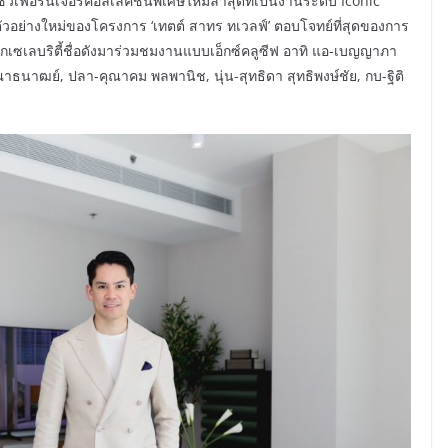
์เฟอร์นิเจอร์คอลเลคชั่นพิเศษใหม่ล่าสุดที่เป็นงานระดับ Iconic
งตัวอย่างใหม่ของโครงการ ‘เทตต์ สาทร ทเวลฟ์’ ตอบโจทย์ที่สุดของการ
จากเซเลบริตี้ชื่อดังมาร่วมชมงานแบบเอ็กซ์คลูซีฟ อาทิ แอ-เบญญาภา
ุณาธนาฒย์, ปลา-คุณาคม พลพานิช, นุ่น-สุทธิดา สุทธิพงษ์ชัย, กบ-ฐิติ