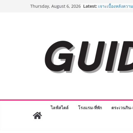
ครั้งแรกของไทย ส่
Skip
Latest:
Thursday, August 6, 2026
“CE-7 MATCH” ฝีม
to
สำรวจดวงจันทร์ 24
เจาะเบื้องหลังควา
content
Day 2026 จากแคมเ
Phenomenon ของไท
Experience-driven
“ประสบการณ์” สู่แ
จ่าย ผสาน Ecosyst
กลุ่มเซ็นทรัล สร้
3 ปี
กรมการท่องเที่ยวเ
Coach รุ่นใหม่ ขับเ
ไทยสู่มาตรฐานสาก
Green Tourism P
BEDO เดินหน้าจัดก
“BIO TRADE CON
ระดับผลิตภัณฑ์ท้องถ
พาณิชย์อย่างยั่งยืน
ไลฟ์สไตล์
โรงแรม-ที่พัก
ตระเวนกิน-เ
“ตลาดดอกไม้สี่มุมเ
สด ดอกไม้ประดิษฐ์
ภัณฑ์ครบวงจร ขอเช
และของขวัญต้อนรับ