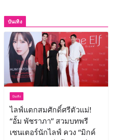
บันเทิง
บันเทิง
ไลฟ์แตกสมศักดิ์ศรีตัวแม่!
“อั้ม พัชราภา” สวมบทพรี
เซนเตอร์นักไลฟ์ ควง “มิกค์