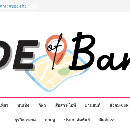
งอุปกรณ์วิทยาศาสตร์
ือคนไทย ร่วมภารกิจ
 สิงหาคมนี้
มสำเร็จของ The 1
ปญสู่ Shopping
ย เมื่อ
 Loyalty พลิก
รงขับเคลื่อนการใช้
em ที่แข็งแกร่งของ
างยอดขายสูงสุดในรอบ
ดินหน้าสร้าง Green
คลื่อนการท่องเที่ยว
ล ภายใต้ Thailand
lan 2030
ิจกรรมเจรจาธุรกิจ
NECT 2026” ยก
ิ่นสู่ตลาดเชิง
ที่ยว
บันเทิง
กีฬา
สื่อสาร-ไอที
ยานยนต์
สังคม-CSR
มือง” ศูนย์รวมดอกไม้
 พวงมาลัย และสังฆ
ธุรกิจ-ตลาด
สายมู
ประชาสัมพันธ์
ติดต่อเรา
ิญเลือกซื้อมาลัย
วันแม่ เปิดให้