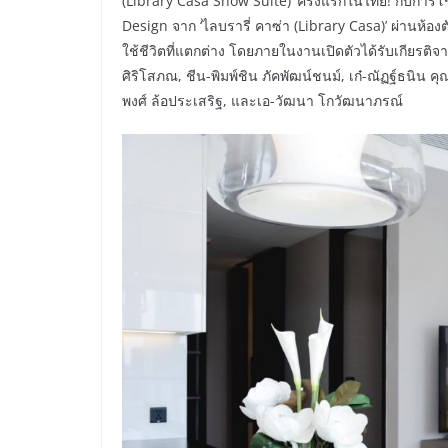
(Library Casa Show Suite)’ ครั้งแรกในไทย! กับการโชว
Design จาก ‘ไลบรารี่ คาซ่า (Library Casa)’ ผ่านห้อ
ใช้ชีวิตที่แตกต่าง โดยภายในงานเปิดตัวได้รับเกียรติ
ศิริโสภณ, ชีน-พิมพ์ชิน ภัคพัฒน์ชนม์, เก๋-ณัฏฐ์ธนิน ค
พงศ์ ล้อประเสริฐ, และเอ-วัฒนา โกวัฒนาภรณ์