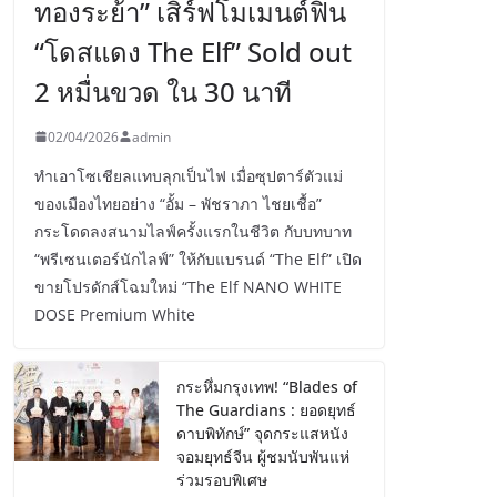
ทองระย้า” เสิร์ฟโมเมนต์ฟิน
“โดสแดง The Elf” Sold out
2 หมื่นขวด ใน 30 นาที
02/04/2026
admin
ทำเอาโซเชียลแทบลุกเป็นไฟ เมื่อซุปตาร์ตัวแม่
ของเมืองไทยอย่าง “อั้ม – พัชราภา ไชยเชื้อ”
กระโดดลงสนามไลฟ์ครั้งแรกในชีวิต กับบทบาท
“พรีเซนเตอร์นักไลฟ์” ให้กับแบรนด์ “The Elf” เปิด
ขายโปรดักส์โฉมใหม่ “The Elf NANO WHITE
DOSE Premium White
กระหึ่มกรุงเทพ! “Blades of
The Guardians : ยอดยุทธ์
ดาบพิทักษ์” จุดกระแสหนัง
จอมยุทธ์จีน ผู้ชมนับพันแห่
ร่วมรอบพิเศษ