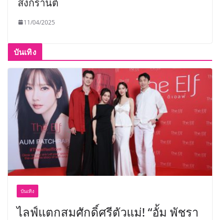
สงกรานต์
11/04/2025
บันเทิง
บันเทิง
ไลฟ์แตกสมศักดิ์ศรีตัวแม่! “อั้ม พัชรา