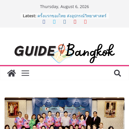
Skip
Thursday, August 6, 2026
to
Latest:
ครั้งแรกของไทย ส่งอุปกรณ์วิทยาศาสตร์
content
“CE-7 MATCH” ฝีมือคนไทย ร่วมภารกิจ
สำรวจดวงจันทร์ 24 สิงหาคมนี้
เจาะเบื้องหลังความสำเร็จของ The 1
Day 2026 จากแคมเปญสู่ Shopping
Phenomenon ของไทย เมื่อ
Experience-driven Loyalty พลิก
“ประสบการณ์” สู่แรงขับเคลื่อนการใช้
จ่าย ผสาน Ecosystem ที่แข็งแกร่งของ
กลุ่มเซ็นทรัล สร้างยอดขายสูงสุดในรอบ
3 ปี
กรมการท่องเที่ยวเดินหน้าสร้าง Green
Coach รุ่นใหม่ ขับเคลื่อนการท่องเที่ยว
ไทยสู่มาตรฐานสากล ภายใต้ Thailand
Green Tourism Plan 2030
BEDO เดินหน้าจัดกิจกรรมเจรจาธุรกิจ
“BIO TRADE CONNECT 2026” ยก
ระดับผลิตภัณฑ์ท้องถิ่นสู่ตลาดเชิง
พาณิชย์อย่างยั่งยืน
“ตลาดดอกไม้สี่มุมเมือง” ศูนย์รวมดอกไม้