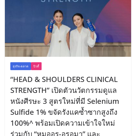
ธุรกิจ-ตลาด
บิวตี้
“HEAD & SHOULDERS CLINICAL
STRENGTH” เปิดตัวนวัตกรรมดูแล
หนังศีรษะ 3 สูตรใหม่ที่มี Selenium
Sulfide 1% ขจัดรังแคซ้ำซากสูงถึง
100%^ พร้อมเปิดความเข้าใจใหม่
ร่วมกับ “หมออร-อรอุมา” และ