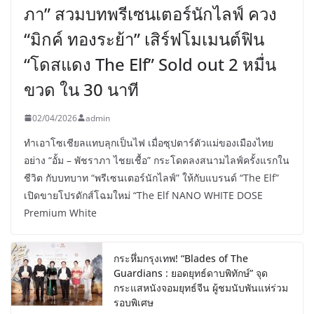
ภา” สวมบทพรีเซนเตอร์นักไลฟ์ ควง
“มิกค์ ทองระย้า” เสิร์ฟโมเมนต์ฟิน
“โดสแดง The Elf” Sold out 2 หมื่น
ขวด ใน 30 นาที
02/04/2026
admin
ทำเอาโซเชียลแทบลุกเป็นไฟ เมื่อซุปตาร์ตัวแม่ของเมืองไทย
อย่าง “อั้ม – พัชราภา ไชยเชื้อ” กระโดดลงสนามไลฟ์ครั้งแรกใน
ชีวิต กับบทบาท “พรีเซนเตอร์นักไลฟ์” ให้กับแบรนด์ “The Elf”
เปิดขายโปรดักส์โฉมใหม่ “The Elf NANO WHITE DOSE
Premium White
กระหึ่มกรุงเทพ! “Blades of The
Guardians : ยอดยุทธ์ดาบพิทักษ์” จุด
กระแสหนังจอมยุทธ์จีน ผู้ชมนับพันแห่ร่วม
รอบพิเศษ