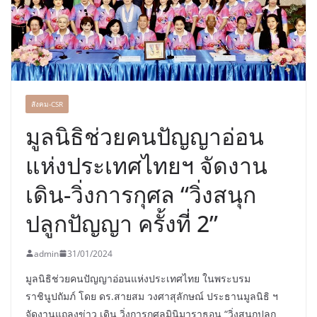
สด ดอกไม้ประดิษฐ์ พวงมาลัย และสังฆ
ภัณฑ์ครบวงจร ขอเชิญเลือกซื้อมาลัย
และของขวัญต้อนรับวันแม่ เปิดให้
บริการทุกวันตลอด 24 ชั่วโมง
สังคม-CSR
มูลนิธิช่วยคนปัญญาอ่อน
แห่งประเทศไทยฯ จัดงาน
เดิน-วิ่งการกุศล “วิ่งสนุก
ปลูกปัญญา ครั้งที่ 2”
admin
31/01/2024
มูลนิธิช่วยคนปัญญาอ่อนแห่งประเทศไทย ในพระบรม
ราชินูปถัมภ์ โดย ดร.สายสม วงศาสุลักษณ์ ประธานมูลนิธิ ฯ
จัดงานแถลงข่าว เดิน วิ่งการกุศลมินิมาราธอน “วิ่งสนุกปลูก