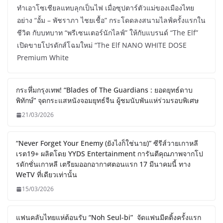
ทำเอาโซเชียลแทบลุกเป็นไฟ เมื่อซุปตาร์ตัวแม่ของเมืองไทย
อย่าง “อั้ม – พัชราภา ไชยเชื้อ” กระโดดลงสนามไลฟ์ครั้งแรกใน
ชีวิต กับบทบาท “พรีเซนเตอร์นักไลฟ์” ให้กับแบรนด์ “The Elf”
เปิดขายโปรดักส์โฉมใหม่ “The Elf NANO WHITE DOSE
Premium White
กระหึ่มกรุงเทพ! “Blades of The Guardians : ยอดยุทธ์ดาบ
พิทักษ์” จุดกระแสหนังจอมยุทธ์จีน ผู้ชมนับพันแห่ร่วมรอบพิเศษ
21/03/2026
“Never Forget Your Enemy (ยังไงก็ใช่นาย)” ซีรีส์วายเกาหลี
เรต19+ ผลิตโดย YYDS Entertainment การันตีคุณภาพจากโป
รดักชั่นเกาหลี เตรียมออกอากาศตอนแรก 17 มีนาคมนี้ ทาง
WeTV ที่เดียวเท่านั้น
15/03/2026
แฟนคลับไทยแห่ต้อนรับ “Noh Seul-bi” จัดแฟนมีตติ้งครั้งแรก