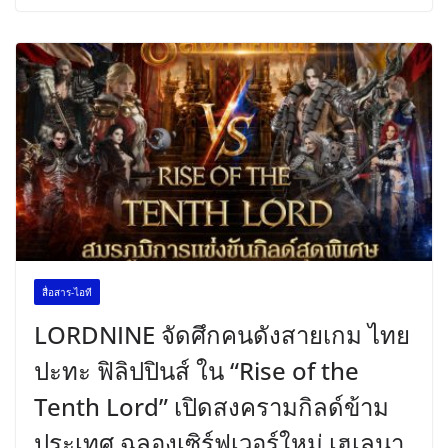
สื่อสาร-ไอที
LORDNINE จัดศึกคนดังสายเกม ไทย
ปะทะ ฟิลิปปินส์ ใน “Rise of the
Tenth Lord” เปิดสงครามกิลด์ข้าม
ประเทศ ฉลองเซิร์ฟเวอร์ใหม่ เฮเลนา