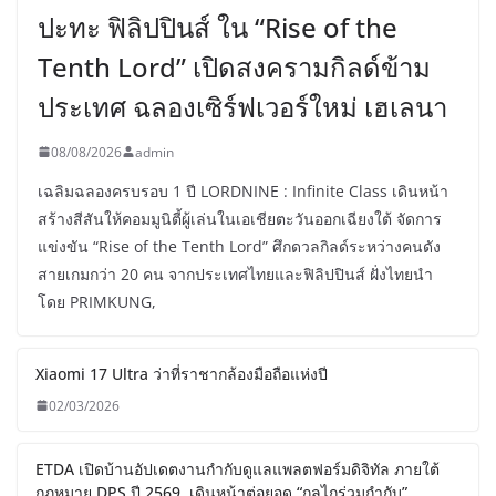
ปะทะ ฟิลิปปินส์ ใน “Rise of the
Tenth Lord” เปิดสงครามกิลด์ข้าม
ประเทศ ฉลองเซิร์ฟเวอร์ใหม่ เฮเลนา
08/08/2026
admin
เฉลิมฉลองครบรอบ 1 ปี LORDNINE : Infinite Class เดินหน้า
สร้างสีสันให้คอมมูนิตี้ผู้เล่นในเอเชียตะวันออกเฉียงใต้ จัดการ
แข่งขัน “Rise of the Tenth Lord” ศึกดวลกิลด์ระหว่างคนดัง
สายเกมกว่า 20 คน จากประเทศไทยและฟิลิปปินส์ ฝั่งไทยนำ
โดย PRIMKUNG,
Xiaomi 17 Ultra ว่าที่ราชากล้องมือถือแห่งปี
02/03/2026
ETDA เปิดบ้านอัปเดตงานกำกับดูแลแพลตฟอร์มดิจิทัล ภายใต้
กฎหมาย DPS ปี 2569 เดินหน้าต่อยอด “กลไกร่วมกำกับ”