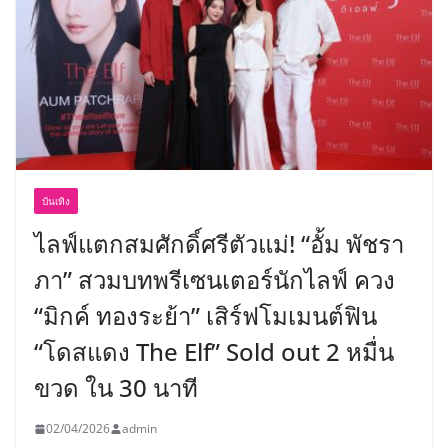
บันเทิง
ไลฟ์แตกสมศักดิ์ศรีตัวแม่! “อั้ม พัชรา
ภา” สวมบทพรีเซนเตอร์นักไลฟ์ ควง
“มิกค์ ทองระย้า” เสิร์ฟโมเมนต์ฟิน
“โดสแดง The Elf” Sold out 2 หมื่น
ขวด ใน 30 นาที
02/04/2026
admin