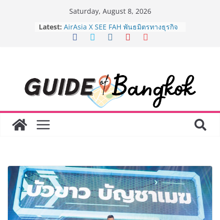
Skip
Saturday, August 8, 2026
to
Latest:
AirAsia X SEE FAH พันธมิตรทางธุรกิจ
content
ยาวนานกว่า 20 ปี ต่อยอดเสิร์ฟความ
อร่อย ยกเมนูระดับตำนาน “ข้าวหน้าไก่
ราชวงศ์” พุ่งทะยานสู่น่านฟ้า
BEDO เดินหน้าจัดกิจกรรมเจรจาธุรกิจ
“BIO TRADE CONNECT 2026” ยก
ระดับผลิตภัณฑ์ท้องถิ่นสู่ตลาดเชิง
พาณิชย์อย่างยั่งยืน
LORDNINE จัดศึกคนดังสายเกม ไทย
ปะทะ ฟิลิปปินส์ ใน “Rise of the Tenth
Lord” เปิดสงครามกิลด์ข้ามประเทศ
ฉลองเซิร์ฟเวอร์ใหม่ เฮเลนา
Guangzhou Yinghao School เผยวิสัย
ทัศน์การศึกษาที่พร้อมรับอนาคต “เราไม่
ได้เตรียมนักเรียนเพียงเพื่อก้าวเข้าสู่
มหาวิทยาลัยเท่านั้น แต่ยังเตรียมพวก
เขาให้พร้อมเป็นผู้กำหนดอนาคต”
8.8 “ซูเลียน” รวมพลังนักธุรกิจทั่ว
ประเทศ จัดประชุมใหญ่แห่งปี พบ CEO
“ดร.ปิยะวัฒน์” ถ่ายทอดวิสัยทัศน์ธุรกิจ