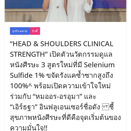
ธุรกิจ-ตลาด
บิวตี้
“HEAD & SHOULDERS CLINICAL
STRENGTH” เปิดตัวนวัตกรรมดูแล
หนังศีรษะ 3 สูตรใหม่ที่มี Selenium
Sulfide 1% ขจัดรังแคซ้ำซากสูงถึง
100%^ พร้อมเปิดความเข้าใจใหม่
ร่วมกับ “หมออร-อรอุมา” และ
“เอิร์ธฐา” อินฟลูเอนเซอร์ชื่อดัง ชี้
สุขภาพหนังศีรษะที่ดีคือจุดเริ่มต้นของ
ความมั่นใจ!!