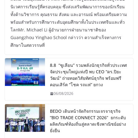
นิเวศการเรียนรู้ที่ครอบคลุม ซึ่งส่งเสริมพัฒนาการของนักเรียน
ทั้งด้านวิชาการ คุณธรรม สังคม และอารมณ์ พร้อมเตรียมความ
พร้อมสำหรับการศึกษาระดับอุดมศึกษาทั้งในประเทศจีนและทั่ว
โลกMr. Michael Li ผู้อำนวยการฝ่ายนานาชาติของ
Guangzhou Yinghao School กล่าวว่า ความสำเร็จทางการ
ศึกษาในศตวรรษที่
8.8 “ซูเลียน” รวมพลังนักธุรกิจทั่วประเทศ
จัดประชุมใหญ่แห่งปี พบ CEO “ดร.ปิยะ
วัฒน์” ถ่ายทอดวิสัยทัศน์ธุรกิจ พร้อมฟรี
คอนเสิร์ต “โชค รถแห่” ยกวง
06/08/2026
BEDO เดินหน้าจัดกิจกรรมเจรจาธุรกิจ
“BIO TRADE CONNECT 2026” ยกระดับ
ผลิตภัณฑ์ท้องถิ่นสู่ตลาดเชิงพาณิชย์อย่าง
ยั่งยืน