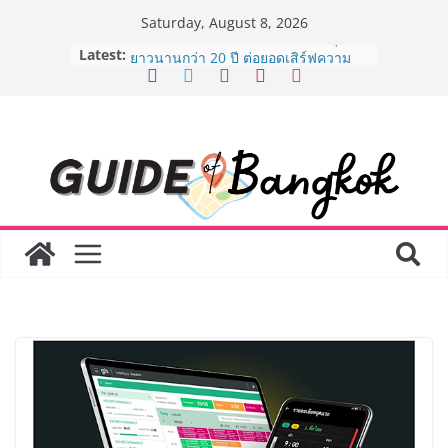
Skip
Saturday, August 8, 2026
to
Latest:
AirAsia X SEE FAH พันธมิตรทางธุรกิจ
content
ยาวนานกว่า 20 ปี ต่อยอดเสิร์ฟความ
อร่อย ยกเมนูระดับตำนาน “ข้าวหน้าไก่
ราชวงศ์” พุ่งทะยานสู่น่านฟ้า
BEDO เดินหน้าจัดกิจกรรมเจรจาธุรกิจ
“BIO TRADE CONNECT 2026” ยก
ระดับผลิตภัณฑ์ท้องถิ่นสู่ตลาดเชิง
พาณิชย์อย่างยั่งยืน
LORDNINE จัดศึกคนดังสายเกม ไทย
ปะทะ ฟิลิปปินส์ ใน “Rise of the Tenth
Lord” เปิดสงครามกิลด์ข้ามประเทศ
ฉลองเซิร์ฟเวอร์ใหม่ เฮเลนา
Guangzhou Yinghao School เผยวิสัย
ทัศน์การศึกษาที่พร้อมรับอนาคต “เราไม่
ได้เตรียมนักเรียนเพียงเพื่อก้าวเข้าสู่
มหาวิทยาลัยเท่านั้น แต่ยังเตรียมพวก
เขาให้พร้อมเป็นผู้กำหนดอนาคต”
8.8 “ซูเลียน” รวมพลังนักธุรกิจทั่ว
ประเทศ จัดประชุมใหญ่แห่งปี พบ CEO
“ดร.ปิยะวัฒน์” ถ่ายทอดวิสัยทัศน์ธุรกิจ