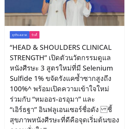
ธุรกิจ-ตลาด
บิวตี้
“HEAD & SHOULDERS CLINICAL
STRENGTH” เปิดตัวนวัตกรรมดูแล
หนังศีรษะ 3 สูตรใหม่ที่มี Selenium
Sulfide 1% ขจัดรังแคซ้ำซากสูงถึง
100%^ พร้อมเปิดความเข้าใจใหม่
ร่วมกับ “หมออร-อรอุมา” และ
“เอิร์ธฐา” อินฟลูเอนเซอร์ชื่อดัง ชี้
สุขภาพหนังศีรษะที่ดีคือจุดเริ่มต้นของ