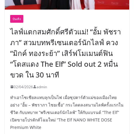
บันเทิง
ไลฟ์แตกสมศักดิ์ศรีตัวแม่! “อั้ม พัชรา
ภา” สวมบทพรีเซนเตอร์นักไลฟ์ ควง
“มิกค์ ทองระย้า” เสิร์ฟโมเมนต์ฟิน
“โดสแดง The Elf” Sold out 2 หมื่น
ขวด ใน 30 นาที
02/04/2026
admin
ทำเอาโซเชียลแทบลุกเป็นไฟ เมื่อซุปตาร์ตัวแม่ของเมืองไทย
อย่าง “อั้ม – พัชราภา ไชยเชื้อ” กระโดดลงสนามไลฟ์ครั้งแรกใน
ชีวิต กับบทบาท “พรีเซนเตอร์นักไลฟ์” ให้กับแบรนด์ “The Elf”
เปิดขายโปรดักส์โฉมใหม่ “The Elf NANO WHITE DOSE
Premium White