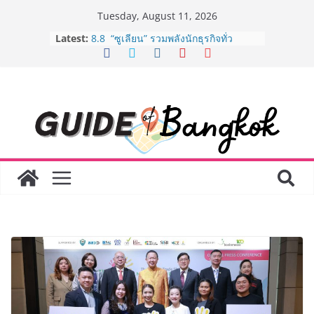
Skip
Tuesday, August 11, 2026
to
Latest:
8.8 “ซูเลียน” รวมพลังนักธุรกิจทั่ว
content
ประเทศ จัดประชุมใหญ่แห่งปี พบ CEO
“ดร.ปิยะวัฒน์” ถ่ายทอดวิสัยทัศน์ธุรกิจ
พร้อมฟรีคอนเสิร์ต “โชค รถแห่” ยกวง
AirAsia X SEE FAH พันธมิตรทางธุรกิจ
ยาวนานกว่า 20 ปี ต่อยอดเสิร์ฟความ
อร่อย ยกเมนูระดับตำนาน “ข้าวหน้าไก่
ราชวงศ์” พุ่งทะยานสู่น่านฟ้า
BEDO จัดงาน Thailand Nature
Positive Forum 2026 ภายใต้หัวข้อ
การขับเคลื่อนภาคธุรกิจสู่อนาคต
ธรรมชาติเชิงบวก
LORDNINE จัดศึกคนดังสายเกม ไทย
ปะทะ ฟิลิปปินส์ ใน “Rise of the Tenth
Lord” เปิดสงครามกิลด์ข้ามประเทศ
ฉลองเซิร์ฟเวอร์ใหม่ เฮเลนา
Guangzhou Yinghao School เผยวิสัย
ทัศน์การศึกษาที่พร้อมรับอนาคต “เราไม่
ได้เตรียมนักเรียนเพียงเพื่อก้าวเข้าสู่
มหาวิทยาลัยเท่านั้น แต่ยังเตรียมพวก