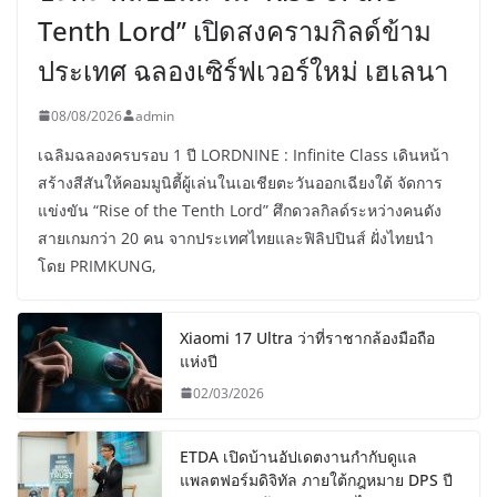
Tenth Lord” เปิดสงครามกิลด์ข้าม
ประเทศ ฉลองเซิร์ฟเวอร์ใหม่ เฮเลนา
08/08/2026
admin
เฉลิมฉลองครบรอบ 1 ปี LORDNINE : Infinite Class เดินหน้า
สร้างสีสันให้คอมมูนิตี้ผู้เล่นในเอเชียตะวันออกเฉียงใต้ จัดการ
แข่งขัน “Rise of the Tenth Lord” ศึกดวลกิลด์ระหว่างคนดัง
สายเกมกว่า 20 คน จากประเทศไทยและฟิลิปปินส์ ฝั่งไทยนำ
โดย PRIMKUNG,
Xiaomi 17 Ultra ว่าที่ราชากล้องมือถือ
แห่งปี
02/03/2026
ETDA เปิดบ้านอัปเดตงานกำกับดูแล
แพลตฟอร์มดิจิทัล ภายใต้กฎหมาย DPS ปี