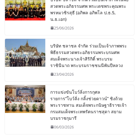
สวดพระอภิธรรมศพ พระเดชพระคุณพระ
พรหมวชิรสุธี (อภิพล อภิพโล ป.ธ.5,
น.ธ.เอก)
25/06/2026
บริษัท ชลาชล จำกัด ร่วมเป็นเจ้าภาพพระ
พิธีธรรมสวดพระอภิธรรมพระบรมศพ
สมเด็จพระนางเจ้าสิริกิติ์ พระบรม
ราชินีนาถ พระบรมราชชนนีพันปีหลวง
23/04/2026
การแข่งขันโบว์ลิ่งการกุศล
รายการ“โบว์ลิ่ง กลิ้งช่วยดาวน์” ชิงถ้วย
พระราชทาน สมเด็จพระกนิษฐาธิราชเจ้า
กรมสมเด็จพระเทพรัตนราชสุดา สยาม
บรมราชกุมารี
06/03/2026