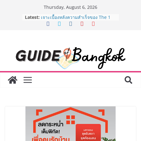
Skip
Thursday, August 6, 2026
to
Latest:
ครั้งแรกของไทย ส่งอุปกรณ์วิทยาศาสตร์
content
“CE-7 MATCH” ฝีมือคนไทย ร่วมภารกิจ
สำรวจดวงจันทร์ 24 สิงหาคมนี้
เจาะเบื้องหลังความสำเร็จของ The 1
Day 2026 จากแคมเปญสู่ Shopping
Phenomenon ของไทย เมื่อ
Experience-driven Loyalty พลิก
“ประสบการณ์” สู่แรงขับเคลื่อนการใช้
จ่าย ผสาน Ecosystem ที่แข็งแกร่งของ
กลุ่มเซ็นทรัล สร้างยอดขายสูงสุดในรอบ
3 ปี
กรมการท่องเที่ยวเดินหน้าสร้าง Green
Coach รุ่นใหม่ ขับเคลื่อนการท่องเที่ยว
ไทยสู่มาตรฐานสากล ภายใต้ Thailand
Green Tourism Plan 2030
BEDO เดินหน้าจัดกิจกรรมเจรจาธุรกิจ
“BIO TRADE CONNECT 2026” ยก
ระดับผลิตภัณฑ์ท้องถิ่นสู่ตลาดเชิง
พาณิชย์อย่างยั่งยืน
“ตลาดดอกไม้สี่มุมเมือง” ศูนย์รวมดอกไม้