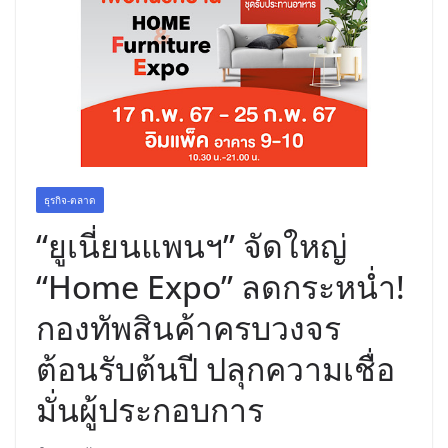
สด ดอกไม้ประดิษฐ์ พวงมาลัย และสังฆ
ภัณฑ์ครบวงจร ขอเชิญเลือกซื้อมาลัย
และของขวัญต้อนรับวันแม่ เปิดให้
บริการทุกวันตลอด 24 ชั่วโมง
ธุรกิจ-ตลาด
“ยูเนี่ยนแพนฯ” จัดใหญ่
“Home Expo” ลดกระหน่ำ!
กองทัพสินค้าครบวงจร
ต้อนรับต้นปี ปลุกความเชื่อ
มั่นผู้ประกอบการ