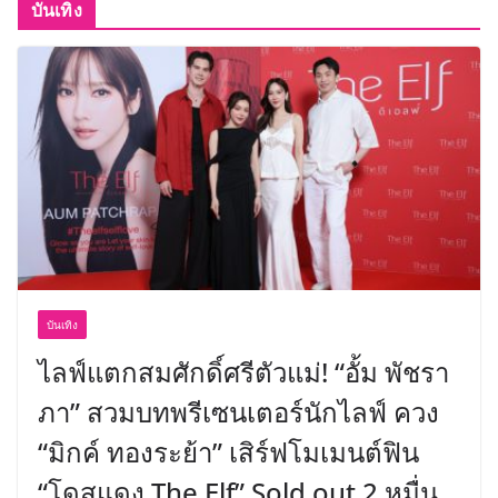
บันเทิง
บันเทิง
ไลฟ์แตกสมศักดิ์ศรีตัวแม่! “อั้ม พัชรา
ภา” สวมบทพรีเซนเตอร์นักไลฟ์ ควง
“มิกค์ ทองระย้า” เสิร์ฟโมเมนต์ฟิน
“โดสแดง The Elf” Sold out 2 หมื่น