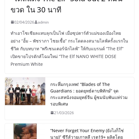
ขวด ใน 30 นาที
02/04/2026
admin
ทำเอาโซเชียลแทบลุกเป็นไฟ เมื่อซุปตาร์ตัวแม่ของเมืองไทย
อย่าง “อั้ม – พัชราภา ไชยเชื้อ” กระโดดลงสนามไลฟ์ครั้งแรกใน
ชีวิต กับบทบาท “พรีเซนเตอร์นักไลฟ์” ให้กับแบรนด์ “The Elf”
เปิดขายโปรดักส์โฉมใหม่ “The Elf NANO WHITE DOSE
Premium White
กระหึ่มกรุงเทพ! “Blades of The
Guardians : ยอดยุทธ์ดาบพิทักษ์” จุด
กระแสหนังจอมยุทธ์จีน ผู้ชมนับพันแห่ร่วม
รอบพิเศษ
21/03/2026
“Never Forget Your Enemy (ยังไงก็ใช่
นาย)” ซีรีส์วายเกาหลี เรต19+ ผลิตโดย