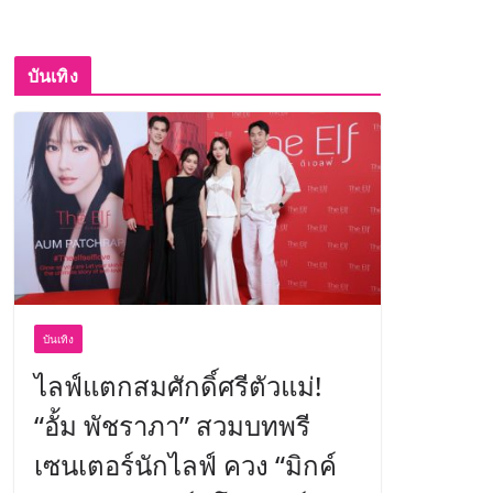
บันเทิง
บันเทิง
ไลฟ์แตกสมศักดิ์ศรีตัวแม่!
“อั้ม พัชราภา” สวมบทพรี
เซนเตอร์นักไลฟ์ ควง “มิกค์