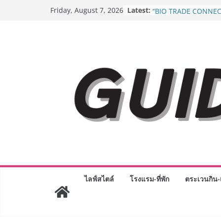
Skip
Latest:
BEDO เดินหน้าจัดกิจก
Friday, August 7, 2026
to
“BIO TRADE CONNEC
ระดับผลิตภัณฑ์ท้องถิ่น
content
พาณิชย์อย่างยั่งยืน
“ตลาดดอกไม้สี่มุมเมือง
สด ดอกไม้ประดิษฐ์ พว
ภัณฑ์ครบวงจร ขอเชิญเ
และของขวัญต้อนรับวันแ
บริการทุกวันตลอด 24 ช
Guangzhou Yinghao S
ทัศน์การศึกษาที่พร้อม
ได้เตรียมนักเรียนเพียงเพื
มหาวิทยาลัยเท่านั้น แต
เขาให้พร้อมเป็นผู้กำ
8.8 “ซูเลียน” รวมพลังนั
ประเทศ จัดประชุมใหญ่
“ดร.ปิยะวัฒน์” ถ่ายทอดว
พร้อมฟรีคอนเสิร์ต “โช
ไลฟ์สไตล์
โรงแรม-ที่พัก
ตระเวนกิน-เ
AirAsia X SEE FAH พั
ยาวนานกว่า 20 ปี ต่อ
อร่อย ยกเมนูระดับตำน
ราชวงศ์” พุ่งทะยานสู่น