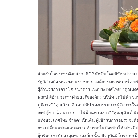
สำหรับโครงการดังกล่าว IRDP จัดขึ้นโดยมีวัตถุประสงค์
รัฐวิสาหกิจ หน่วยงานราชการ องค์การมหาชน หรือ บริษ
ผู้อำนวยการอาวุโส ธนาคารแห่งประเทศไทย” “คุณมงคล 
พฤกษ์ ผู้อำนวยการฝ่ายธุรกิจองค์กร บริษํท รถไฟฟ้า ร.
ภูมิภาค” “คุณนิยม จินดาปทีป รองกรรมการผู้จัดการให
เดช ผู้ช่วยผู้ว่าการ การไฟฟ้านครหลวง” “คุณสุนันท์ น
แห่งประเทศไทย จำกัด” เป็นต้น ผู้เข้ารับการอบรมจะต้
การเปลี่ยนแปลงและความท้าทายในปัจจุบันได้อย่างมีปร
ผู้บริหารระดับสูงสุดขององค์กรนั้น ปัจจุบันมีโครงกา