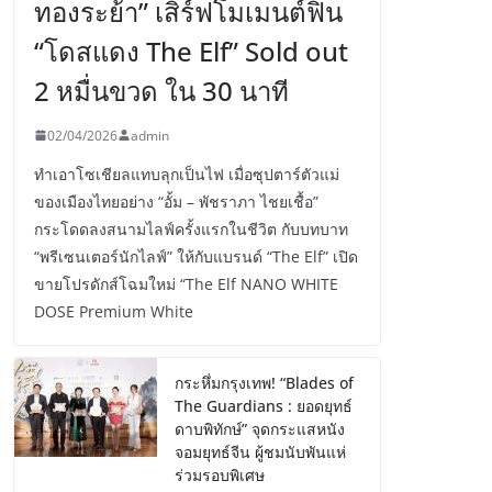
ทองระย้า” เสิร์ฟโมเมนต์ฟิน
“โดสแดง The Elf” Sold out
2 หมื่นขวด ใน 30 นาที
02/04/2026
admin
ทำเอาโซเชียลแทบลุกเป็นไฟ เมื่อซุปตาร์ตัวแม่
ของเมืองไทยอย่าง “อั้ม – พัชราภา ไชยเชื้อ”
กระโดดลงสนามไลฟ์ครั้งแรกในชีวิต กับบทบาท
“พรีเซนเตอร์นักไลฟ์” ให้กับแบรนด์ “The Elf” เปิด
ขายโปรดักส์โฉมใหม่ “The Elf NANO WHITE
DOSE Premium White
กระหึ่มกรุงเทพ! “Blades of
The Guardians : ยอดยุทธ์
ดาบพิทักษ์” จุดกระแสหนัง
จอมยุทธ์จีน ผู้ชมนับพันแห่
ร่วมรอบพิเศษ