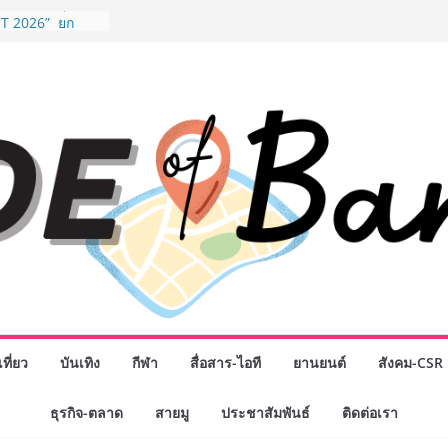
รรมเจรจาธุรกิจ
T 2026” ยก
สู่ตลาดเชิง
” ศูนย์รวมดอกไม้
งมาลัย และสังฆ
ลือกซื้อมาลัย
ม่ เปิดให้
ั่วโมง
chool เผยวิสัย
รับอนาคต “เราไม่
่อก้าวเข้าสู่
่ยังเตรียมพวก
หนดอนาคต”
กธุรกิจทั่ว
แห่งปี พบ CEO
ิสัยทัศน์ธุรกิจ
ค รถแห่” ยกวง
ที่ยว
บันเทิง
กีฬา
สื่อสาร-ไอที
ยานยนต์
สังคม-CSR
นธมิตรทางธุรกิจ
ยอดเสิร์ฟความ
ธุรกิจ-ตลาด
สายมู
ประชาสัมพันธ์
ติดต่อเรา
าน “ข้าวหน้าไก่
่านฟ้า