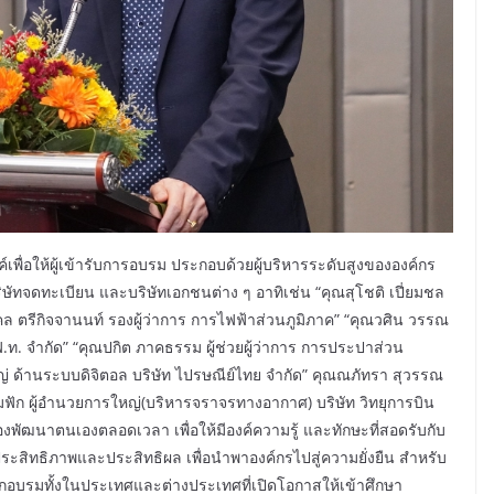
เพื่อให้ผู้เข้ารับการอบรม ประกอบด้วยผู้บริหารระดับสูงขององค์กร
ัทจดทะเบียน และบริษัทเอกชนต่าง ๆ อาทิเช่น “คุณสุโชติ เปี่ยมชล
ตรีกิจจานนท์ รองผู้ว่าการ การไฟฟ้าส่วนภูมิภาค” “คุณวศิน วรรณ
ฟ.ท. จำกัด” “คุณปกิต ภาคธรรม ผู้ช่วยผู้ว่าการ การประปาส่วน
ญ่ ด้านระบบดิจิตอล บริษัท ไปรษณีย์ไทย จำกัด” คุณณภัทรา สุวรรณ
ิ่มฟัก ผู้อำนวยการใหญ่(บริหารจราจรทางอากาศ) บริษัท วิทยุการบิน
องพัฒนาตนเองตลอดเวลา เพื่อให้มีองค์ความรู้ และทักษะที่สอดรับกับ
ะสิทธิภาพและประสิทธิผล เพื่อนำพาองค์กรไปสู่ความยั่งยืน สำหรับ
รฝึกอบรมทั้งในประเทศและต่างประเทศที่เปิดโอกาสให้เข้าศึกษา