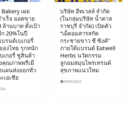
s Bakery เผย
บริษัท อีทเวลล์ จำกัด
ำเร็จ ยอดขาย
(ในกลุ่มบริษัท น้ำตาล
0 ล้านบาท ตั้งเป้า
ราชบุรี จำกัด) เปิดตัว
อีก 20%ในปี
“เม็ดอมสารสกัด
บรนด์เบเกอรี่
กระชายขาว ซี ซิงค์”
ำของไทย รุกหนัก
ภายใต้แบรนด์ Eatwell
เกอรี่ ชูสินค้า
Herbs นวัตกรรม
งคุณภาพพรีเมี่
ลูกอมสมุนไพรเทรนด์
งแผนส่งออกทั่ว
สุขภาพแนวใหม่
ะเอเชีย
08/06/2022
024