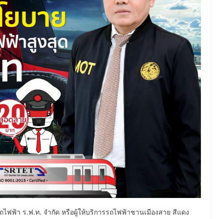
รถไฟฟ้า ร.ฟ.ท. จำกัด หรือผู้ให้บริการรถไฟฟ้าชานเมืองสาย สีแดง