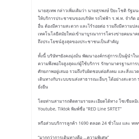
นายสุเทพ กล่าวเพิ่มเติมว่า นายสุรพงษ์ ปิยะโชติ 
ให้บริการประชาชนของบริษัท รถไฟฟ้า ร.ฟ.ท. จำกัด อย
อื่น ต้องมีความสะดวก และไร้รอยต่อ รวมถึงมีความป
เทคโนโลยีสมัยใหม่เข้ามาบูรณาการโครงข่ายคมนาคมทุ
ถึงประโยชน์สูงสุดของประชาชนเป็นสำคัญ
ทั้งนี้ บริษัทฯยังคงมุ่งมั่น พัฒนาองค์กรสู่การเป็นผู
ความพึงพอใจสูงสุดแก่ผู้ใช้บริการ รักษามาตรฐานการ
ศักยภาพอยู่เสมอ รวมถึงรับผิดชอบต่อสังคม และสิ่งแวดล้
เดินทางกับระบบขนส่งสาธารณะอื่นๆ ได้อย่างสะดวก 
ยั่งยืน
โดยท่านสามารถติดตามรายละเอียดได้ทาง โซเชียลมิเด
Youtube, Tiktok พิมพ์ชื่อ “RED Line SRTET”
หรือส่วนบริการลูกค้า 1690 ตลอด 24 ชั่วโมง และ ww
“มากกว่าการเดินทางคือ …ความพิเศษ”