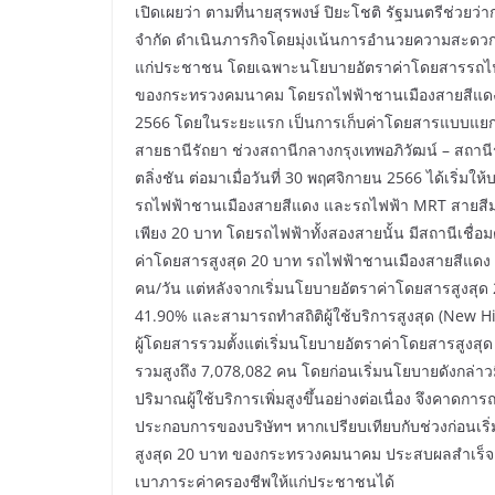
เปิดเผยว่า ตามที่นายสุรพงษ์ ปิยะโชติ รัฐมนตรีช่วย
จำกัด ดำเนินภารกิจโดยมุ่งเน้นการอำนวยความสะดวกใ
แก่ประชาชน โดยเฉพาะนโยบายอัตราค่าโดยสารรถไฟฟ้าส
ของกระทรวงคมนาคม โดยรถไฟฟ้าชานเมืองสายสีแดง ได้
2566 โดยในระยะแรก เป็นการเก็บค่าโดยสารแบบแยกแต
สายธานีรัถยา ช่วงสถานีกลางกรุงเทพอภิวัฒน์ – สถานี
ตลิ่งชัน ต่อมาเมื่อวันที่ 30 พฤศจิกายน 2566 ได้เริ่ม
รถไฟฟ้าชานเมืองสายสีแดง และรถไฟฟ้า MRT สายสีม่ว
เพียง 20 บาท โดยรถไฟฟ้าทั้งสองสายนั้น มีสถานีเชื่อ
ค่าโดยสารสูงสุด 20 บาท รถไฟฟ้าชานเมืองสายสีแดง มีปร
คน/วัน แต่หลังจากเริ่มนโยบายอัตราค่าโดยสารสูงสุด 20 บ
41.90% และสามารถทำสถิติผู้ใช้บริการสูงสุด (New High
ผู้โดยสารรวมตั้งแต่เริ่มนโยบายอัตราค่าโดยสารสูงสุด
รวมสูงถึง 7,078,082‬ คน โดยก่อนเริ่มนโยบายดังกล่าว
ปริมาณผู้ใช้บริการเพิ่มสูงขึ้นอย่างต่อเนื่อง จึงคา
ประกอบการของบริษัทฯ หากเปรียบเทียบกับช่วงก่อนเริ่
สูงสุด 20 บาท ของกระทรวงคมนาคม ประสบผลสำเร็จเป
เบาภาระค่าครองชีพให้แก่ประชาชนได้