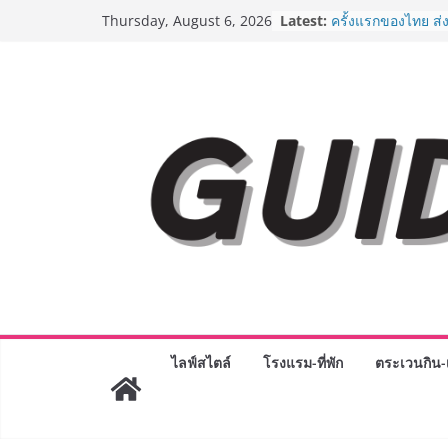
Skip
Latest:
“ตลาดดอกไม้สี่มุมเ
Thursday, August 6, 2026
to
สด ดอกไม้ประดิษฐ์
ภัณฑ์ครบวงจร ขอเช
content
และของขวัญต้อนรับ
บริการทุกวันตลอด 
ครั้งแรกของไทย ส่
“CE-7 MATCH” ฝีม
สำรวจดวงจันทร์ 24
8.8 “ซูเลียน” รวมพล
ประเทศ จัดประชุม
“ดร.ปิยะวัฒน์” ถ่าย
พร้อมฟรีคอนเสิร์ต
AirAsia X SEE FAH
ยาวนานกว่า 20 ปี 
อร่อย ยกเมนูระดับ
ราชวงศ์” พุ่งทะยาน
BEDO เดินหน้าจัดก
“BIO TRADE CON
ไลฟ์สไตล์
โรงแรม-ที่พัก
ตระเวนกิน-เ
ระดับผลิตภัณฑ์ท้องถ
พาณิชย์อย่างยั่งยืน