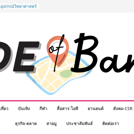
มือง” ศูนย์รวมดอกไม้
 พวงมาลัย และสังฆ
ิญเลือกซื้อมาลัย
วันแม่ เปิดให้
24 ชั่วโมง
งอุปกรณ์วิทยาศาสตร์
ือคนไทย ร่วมภารกิจ
 สิงหาคมนี้
ังนักธุรกิจทั่ว
ใหญ่แห่งปี พบ CEO
ทอดวิสัยทัศน์ธุรกิจ
 “โชค รถแห่” ยกวง
 พันธมิตรทางธุรกิจ
ต่อยอดเสิร์ฟความ
ตำนาน “ข้าวหน้าไก่
สู่น่านฟ้า
ิจกรรมเจรจาธุรกิจ
NECT 2026” ยก
ที่ยว
บันเทิง
กีฬา
สื่อสาร-ไอที
ยานยนต์
สังคม-CSR
ิ่นสู่ตลาดเชิง
ธุรกิจ-ตลาด
สายมู
ประชาสัมพันธ์
ติดต่อเรา