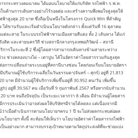
ว่าการกระทรวงคมนาคม ได้มอบนโยบายให้แก่บริษัท รถไฟฟ้า ร.ฟ.ท.
นด้านการเดินทางอย่างไร้รอยต่อ และสร้างความพึงพอใจสูงสุดให้
ูงสุด 20 บาท ซึ่งถือเป็นหนึ่งในโครงการ Quick Win ที่สำคัญ
ขานรับและเริ่มดำเนินนโยบายดังกล่าว ตั้งแต่วันที่ 16 ตุลาคม
่ละสาย ในระบบรถไฟฟ้าชานเมืองสายสีแดง ทั้ง 2 เส้นทาง ได้แก่
รังสิต และสายนครวิถี ช่วงสถานีกลางกรุงเทพอภิวัฒน์ – สถานี
ให้บริการในระยะที่ 2 ซึ่งผู้โดยสารสามารถเดินทางข้ามสายระหว่าง
ง ช่วงคลองบางไผ่ – เตาปูน ได้ในอัตราค่าโดยสารรวมกันสูงสุด
มต่อการเปลี่ยนถ่ายระบบอยู่ที่สถานีบางซ่อน โดยก่อนเริ่มนโยบายอัตรา
ิมาณผู้ใช้บริการเฉลี่ยในวันธรรมดา(จันทร์ – ศุกร์) อยู่ที่ 21,813
าท มีจำนวนผู้ใช้บริการเพิ่มขึ้นอยู่ที่ 30,952 คน/วัน เพิ่มขึ้น
) อยู่ที่ 39,567 คน เมื่อวันที่ 9 กุมภาพันธ์ 2567 หรือหากนับจำนวน
 20 บาท จนถึงปัจจุบัน เป็นระยะเวลากว่า 8 เดือน มีจำนวนผู้โดยสาร
มีการประเมินว่าอาจส่งผลให้บริษัทฯมีรายได้ลดลง แต่เนื่องจากมี
ดการณ์ว่าเมื่อดำเนินการตามนโยบายฯครบ 1 ปี จะไม่ส่งผลกระทบต่อผล
มนโยบายฯ ทั้งนี้ สะท้อนให้เห็นว่า นโยบายอัตราค่าโดยสารรถไฟฟ้า
็นอย่างมาก สามารถบรรลุเป้าหมายตามวัตถุประสงค์ที่จะช่วยแบ่ง