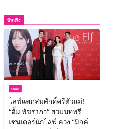
บันเทิง
บันเทิง
ไลฟ์แตกสมศักดิ์ศรีตัวแม่!
“อั้ม พัชราภา” สวมบทพรี
เซนเตอร์นักไลฟ์ ควง “มิกค์