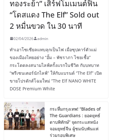
ทองระย้า” เสิร์ฟโมเมนต์ฟิน
“โดสแดง The Elf” Sold out
2 หมื่นขวด ใน 30 นาที
02/04/2026
admin
ทำเอาโซเชียลแทบลุกเป็นไฟ เมื่อซุปตาร์ตัวแม่
ของเมืองไทยอย่าง “อั้ม – พัชราภา ไชยเชื้อ”
กระโดดลงสนามไลฟ์ครั้งแรกในชีวิต กับบทบาท
“พรีเซนเตอร์นักไลฟ์” ให้กับแบรนด์ “The Elf” เปิด
ขายโปรดักส์โฉมใหม่ “The Elf NANO WHITE
DOSE Premium White
กระหึ่มกรุงเทพ! “Blades of
The Guardians : ยอดยุทธ์
ดาบพิทักษ์” จุดกระแสหนัง
จอมยุทธ์จีน ผู้ชมนับพันแห่
ร่วมรอบพิเศษ