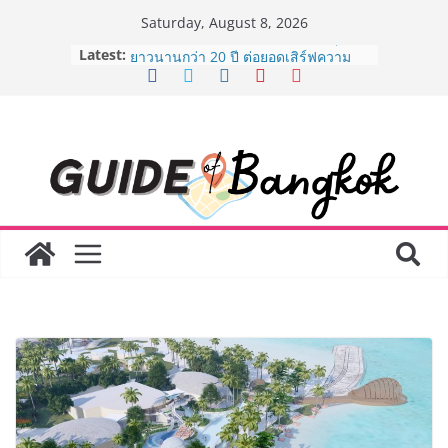
Skip
Saturday, August 8, 2026
to
Latest:
AirAsia X SEE FAH พันธมิตรทางธุรกิจ
content
ยาวนานกว่า 20 ปี ต่อยอดเสิร์ฟความ
อร่อย ยกเมนูระดับตำนาน “ข้าวหน้าไก่
ราชวงศ์” พุ่งทะยานสู่น่านฟ้า
BEDO เดินหน้าจัดกิจกรรมเจรจาธุรกิจ
“BIO TRADE CONNECT 2026” ยก
ระดับผลิตภัณฑ์ท้องถิ่นสู่ตลาดเชิง
พาณิชย์อย่างยั่งยืน
LORDNINE จัดศึกคนดังสายเกม ไทย
ปะทะ ฟิลิปปินส์ ใน “Rise of the Tenth
Lord” เปิดสงครามกิลด์ข้ามประเทศ
ฉลองเซิร์ฟเวอร์ใหม่ เฮเลนา
Guangzhou Yinghao School เผยวิสัย
ทัศน์การศึกษาที่พร้อมรับอนาคต “เราไม่
ได้เตรียมนักเรียนเพียงเพื่อก้าวเข้าสู่
มหาวิทยาลัยเท่านั้น แต่ยังเตรียมพวก
เขาให้พร้อมเป็นผู้กำหนดอนาคต”
8.8 “ซูเลียน” รวมพลังนักธุรกิจทั่ว
ประเทศ จัดประชุมใหญ่แห่งปี พบ CEO
“ดร.ปิยะวัฒน์” ถ่ายทอดวิสัยทัศน์ธุรกิจ