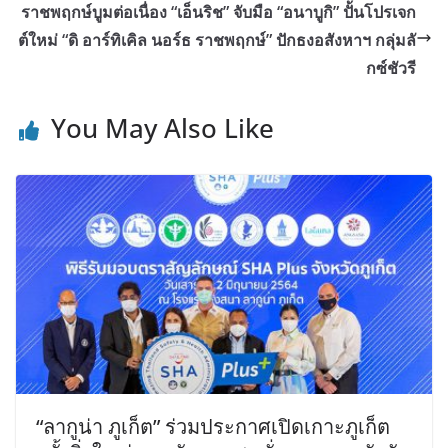
ราชพฤกษ์บูมต่อเนื่อง “เอ็นริช” จับมือ “อนาบูกิ” ปั้นโปรเจก
ต์ใหม่ “ดิ อาร์ทิเคิล นอร์ธ ราชพฤกษ์” ปักธงอสังหาฯ กลุ่มลั
กซ์ชัวรี
You May Also Like
“ลากูน่า ภูเก็ต” ร่วมประกาศเปิดเกาะภูเก็ต