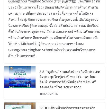
Guangzhou Yinghao School (广州英豪学校) โรงเรียนเอกชน
ประจำในนครกว่างโจว เปิดเผยวิสัยทัศน์ด้านการศึกษาสำหรับ
ยุคแห่งการเปลี่ยนแปลงอย่างรวดเร็วทั้งทางเทคโนโลยีและ
สังคม โดยมุ่งพัฒนาจากสถานศึกษาในรูปแบบดั้งเดิมไปสู่ระบบ
นิเวศการเรียนรู้ที่ครอบคลุม ซึ่งส่งเสริมพัฒนาการของนักเรียน
ทั้งด้านวิชาการ คุณธรรม สังคม และอารมณ์ พร้อมเตรียมความ
พร้อมสำหรับการศึกษาระดับอุดมศึกษาทั้งในประเทศจีนและทั่ว
โลกMr. Michael Li ผู้อำนวยการฝ่ายนานาชาติของ
Guangzhou Yinghao School กล่าวว่า ความสำเร็จทางการ
ศึกษาในศตวรรษที่
8.8 “ซูเลียน” รวมพลังนักธุรกิจทั่วประเทศ
จัดประชุมใหญ่แห่งปี พบ CEO “ดร.ปิยะ
วัฒน์” ถ่ายทอดวิสัยทัศน์ธุรกิจ พร้อมฟรี
คอนเสิร์ต “โชค รถแห่” ยกวง
06/08/2026
BEDO เดินหน้าจัดกิจกรรมเจรจาธุรกิจ