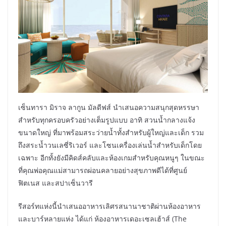
เซ็นทารา มิราจ ลากูน มัลดีฟส์ นำเสนอความสนุกสุดหรรษา
สำหรับทุกครอบครัวอย่างเต็มรูปแบบ อาทิ สวนน้ำกลางแจ้ง
ขนาดใหญ่ ที่มาพร้อมสระว่ายน้ำทั้งสำหรับผู้ใหญ่และเด็ก รวม
ถึงสระน้ำวนเลซี่ริเวอร์ และโซนเครื่องเล่นน้ำสำหรับเด็กโดย
เฉพาะ อีกทั้งยังมีคิดส์คลับและห้องเกมสำหรับคุณหนูๆ ในขณะ
ที่คุณพ่อคุณแม่สามารถผ่อนคลายอย่างสุขภาพดีได้ที่ศูนย์
ฟิตเนส และสปาเซ็นวารี
รีสอร์ทแห่งนี้นำเสนออาหารเลิศรสนานาชาติผ่านห้องอาหาร
และบาร์หลายแห่ง ได้แก่ ห้องอาหารเดอะเซลเฮ้าส์ (The