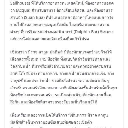
Sailhouse) ที่ให้บริการอาหารทะเลสดใหม่, ห้องอาหารแอคค
วา (Acqua) สำหรับอาหาร อิตาเลียนเลิศรส, และห้องอาหาร
สวนบัว (Suan Bua) ที่นำเสนอรสชาติอาหารไทยแบบชาววัง
รวมไปถึงหลากหลายเมนูเครื่องดื่ม ไอศครีม และของหวาน
ต่างๆ ที่บาร์ริมสระอย่างดอลฟิน บาร์ (Dolphin Bar) ที่เหมาะ
แก่การนั่งผ่อนคลายและจิบเครื่องดื่มแก้วโปรด
เซ็นทารา มิราจ ลากูน มัลดีฟส์ มีห้องพักขนาดกว้างขว้างให้
เลือกสรรทั้งหมด 145 ห้องพัก ทั้งแบบวิลล่าริมชายหาด และ
วิลล่าบนน้ำ ที่มาพร้อมสิ่งอำนวยความสะดวกอย่างครบครัน
อาทิ โต๊ะรับประทานอาหาร, อ่างแช่น้ำส่วนตัวกลางแจ้ง, อ่าง
จากุชชี่ และสระว่ายน้ำ รวมถึงสิ่งอำนวยความสะดวกอื่นๆ
สำหรับครอบครัวอีกมากมาย อาทิ เตียงสองชั้นสำหรับเด็กในทุก
ห้องพักประเภทครอบครัว, ระเบียงส่วนตัว, ห้องพักแบบเชื่อม
ถึงกัน และห้องพักที่สามารถรองรับรถเข็นวีลแชร์ได้
เพื่อเตรียมฉลองการเปิดให้บริการ “เซ็นทารา มิราจ ลากูน
มัลดีฟส์” เซ็นทารามอบข้อเสนอพิเศษช่วงเปิดตัว