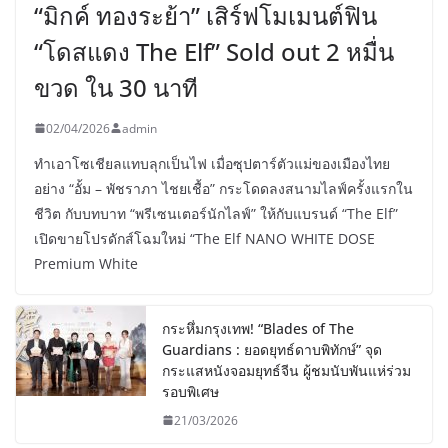
“มิกค์ ทองระย้า” เสิร์ฟโมเมนต์ฟิน
“โดสแดง The Elf” Sold out 2 หมื่น
ขวด ใน 30 นาที
02/04/2026
admin
ทำเอาโซเชียลแทบลุกเป็นไฟ เมื่อซุปตาร์ตัวแม่ของเมืองไทย
อย่าง “อั้ม – พัชราภา ไชยเชื้อ” กระโดดลงสนามไลฟ์ครั้งแรกใน
ชีวิต กับบทบาท “พรีเซนเตอร์นักไลฟ์” ให้กับแบรนด์ “The Elf”
เปิดขายโปรดักส์โฉมใหม่ “The Elf NANO WHITE DOSE
Premium White
กระหึ่มกรุงเทพ! “Blades of The
Guardians : ยอดยุทธ์ดาบพิทักษ์” จุด
กระแสหนังจอมยุทธ์จีน ผู้ชมนับพันแห่ร่วม
รอบพิเศษ
21/03/2026