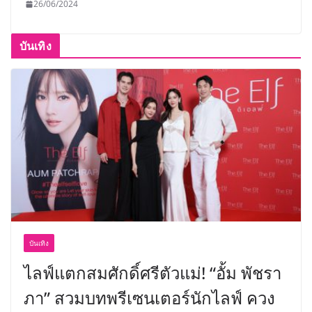
26/06/2024
บันเทิง
บันเทิง
ไลฟ์แตกสมศักดิ์ศรีตัวแม่! “อั้ม พัชรา
ภา” สวมบทพรีเซนเตอร์นักไลฟ์ ควง