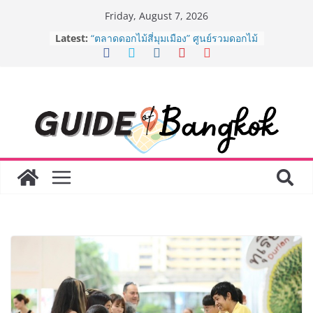
Skip
Friday, August 7, 2026
to
Latest:
“ตลาดดอกไม้สี่มุมเมือง” ศูนย์รวมดอกไม้
content
สด ดอกไม้ประดิษฐ์ พวงมาลัย และสังฆ
ภัณฑ์ครบวงจร ขอเชิญเลือกซื้อมาลัย
และของขวัญต้อนรับวันแม่ เปิดให้
บริการทุกวันตลอด 24 ชั่วโมง
ครั้งแรกของไทย ส่งอุปกรณ์วิทยาศาสตร์
“CE-7 MATCH” ฝีมือคนไทย ร่วมภารกิจ
สำรวจดวงจันทร์ 24 สิงหาคมนี้
8.8 “ซูเลียน” รวมพลังนักธุรกิจทั่ว
ประเทศ จัดประชุมใหญ่แห่งปี พบ CEO
“ดร.ปิยะวัฒน์” ถ่ายทอดวิสัยทัศน์ธุรกิจ
พร้อมฟรีคอนเสิร์ต “โชค รถแห่” ยกวง
AirAsia X SEE FAH พันธมิตรทางธุรกิจ
ยาวนานกว่า 20 ปี ต่อยอดเสิร์ฟความ
อร่อย ยกเมนูระดับตำนาน “ข้าวหน้าไก่
ราชวงศ์” พุ่งทะยานสู่น่านฟ้า
BEDO เดินหน้าจัดกิจกรรมเจรจาธุรกิจ
“BIO TRADE CONNECT 2026” ยก
ระดับผลิตภัณฑ์ท้องถิ่นสู่ตลาดเชิง
พาณิชย์อย่างยั่งยืน