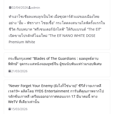
02/04/2026
admin
ทำเอาโซเชียลแทบลุกเป็นไฟ เมื่อซุปตาร์ตัวแม่ของเมืองไทย
อย่าง “อั้ม – พัชราภา ไชยเชื้อ” กระโดดลงสนามไลฟ์ครั้งแรกใน
ชีวิต กับบทบาท “พรีเซนเตอร์นักไลฟ์” ให้กับแบรนด์ “The Elf”
เปิดขายโปรดักส์โฉมใหม่ “The Elf NANO WHITE DOSE
Premium White
กระหึ่มกรุงเทพ! “Blades of The Guardians : ยอดยุทธ์ดาบ
พิทักษ์” จุดกระแสหนังจอมยุทธ์จีน ผู้ชมนับพันแห่ร่วมรอบพิเศษ
21/03/2026
“Never Forget Your Enemy (ยังไงก็ใช่นาย)” ซีรีส์วายเกาหลี
เรต19+ ผลิตโดย YYDS Entertainment การันตีคุณภาพจากโป
รดักชั่นเกาหลี เตรียมออกอากาศตอนแรก 17 มีนาคมนี้ ทาง
WeTV ที่เดียวเท่านั้น
15/03/2026