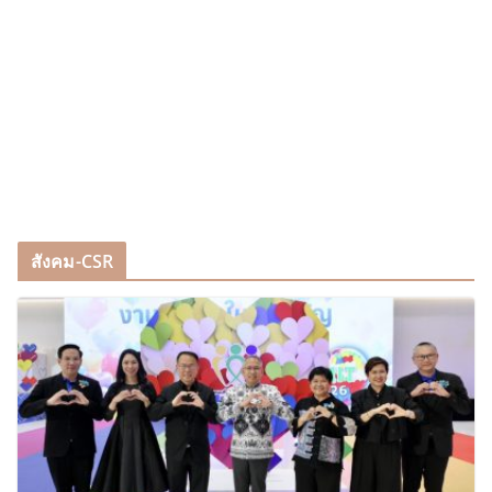
สังคม-CSR