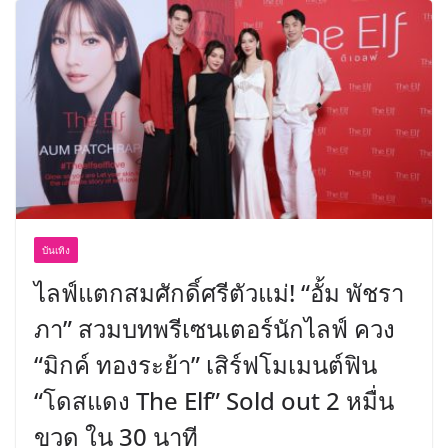
บันเทิง
ไลฟ์แตกสมศักดิ์ศรีตัวแม่! “อั้ม พัชรา
ภา” สวมบทพรีเซนเตอร์นักไลฟ์ ควง
“มิกค์ ทองระย้า” เสิร์ฟโมเมนต์ฟิน
“โดสแดง The Elf” Sold out 2 หมื่น
ขวด ใน 30 นาที