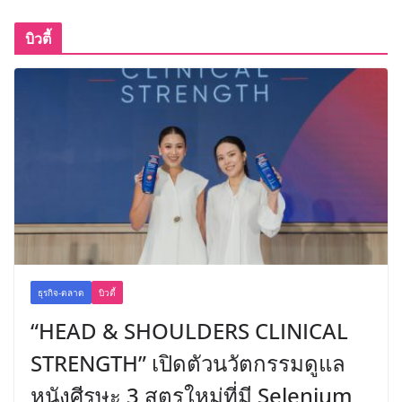
บิวตี้
ธุรกิจ-ตลาด
บิวตี้
“HEAD & SHOULDERS CLINICAL
STRENGTH” เปิดตัวนวัตกรรมดูแล
หนังศีรษะ 3 สูตรใหม่ที่มี Selenium