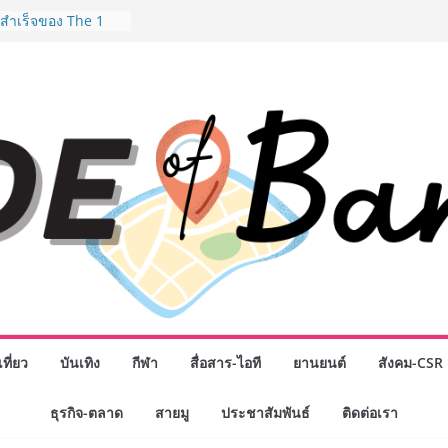
งอุปกรณ์วิทยาศาสตร์
ือคนไทย ร่วมภารกิจ
 สิงหาคมนี้
มสำเร็จของ The 1
ปญสู่ Shopping
ย เมื่อ
 Loyalty พลิก
รงขับเคลื่อนการใช้
em ที่แข็งแกร่งของ
างยอดขายสูงสุดในรอบ
 พันธมิตรทางธุรกิจ
ต่อยอดเสิร์ฟความ
ตำนาน “ข้าวหน้าไก่
สู่น่านฟ้า
ิจกรรมเจรจาธุรกิจ
NECT 2026” ยก
ิ่นสู่ตลาดเชิง
ที่ยว
บันเทิง
กีฬา
สื่อสาร-ไอที
ยานยนต์
สังคม-CSR
มือง” ศูนย์รวมดอกไม้
ธุรกิจ-ตลาด
สายมู
ประชาสัมพันธ์
ติดต่อเรา
 พวงมาลัย และสังฆ
ิญเลือกซื้อมาลัย