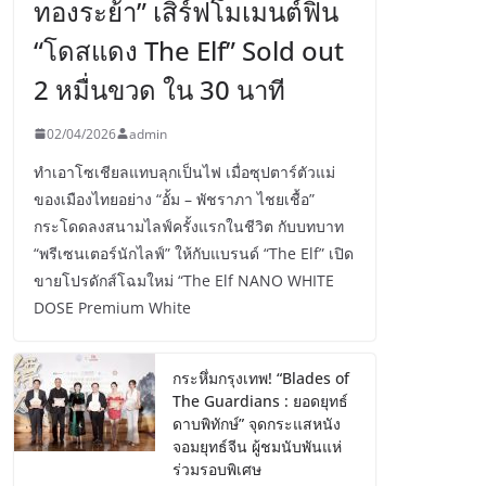
ทองระย้า” เสิร์ฟโมเมนต์ฟิน
“โดสแดง The Elf” Sold out
2 หมื่นขวด ใน 30 นาที
02/04/2026
admin
ทำเอาโซเชียลแทบลุกเป็นไฟ เมื่อซุปตาร์ตัวแม่
ของเมืองไทยอย่าง “อั้ม – พัชราภา ไชยเชื้อ”
กระโดดลงสนามไลฟ์ครั้งแรกในชีวิต กับบทบาท
“พรีเซนเตอร์นักไลฟ์” ให้กับแบรนด์ “The Elf” เปิด
ขายโปรดักส์โฉมใหม่ “The Elf NANO WHITE
DOSE Premium White
กระหึ่มกรุงเทพ! “Blades of
The Guardians : ยอดยุทธ์
ดาบพิทักษ์” จุดกระแสหนัง
จอมยุทธ์จีน ผู้ชมนับพันแห่
ร่วมรอบพิเศษ