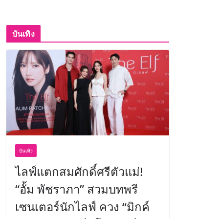
บันเทิง
บันเทิง
ไลฟ์แตกสมศักดิ์ศรีตัวแม่!
“อั้ม พัชราภา” สวมบทพรี
เซนเตอร์นักไลฟ์ ควง “มิกค์