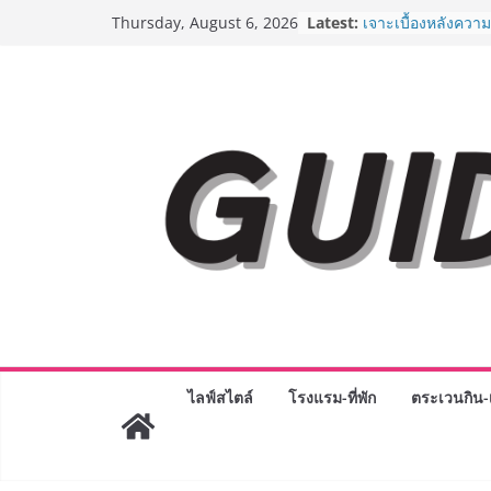
Skip
ครั้งแรกของไทย ส่
Latest:
Thursday, August 6, 2026
to
“CE-7 MATCH” ฝีม
สำรวจดวงจันทร์ 24
content
เจาะเบื้องหลังควา
Day 2026 จากแคมเ
Phenomenon ของไท
Experience-driven
“ประสบการณ์” สู่แ
จ่าย ผสาน Ecosyst
กลุ่มเซ็นทรัล สร้
3 ปี
AirAsia X SEE FAH
ยาวนานกว่า 20 ปี 
อร่อย ยกเมนูระดับ
ราชวงศ์” พุ่งทะยาน
BEDO เดินหน้าจัดก
“BIO TRADE CON
ระดับผลิตภัณฑ์ท้องถ
ไลฟ์สไตล์
โรงแรม-ที่พัก
ตระเวนกิน-เ
พาณิชย์อย่างยั่งยืน
“ตลาดดอกไม้สี่มุมเ
สด ดอกไม้ประดิษฐ์
ภัณฑ์ครบวงจร ขอเช