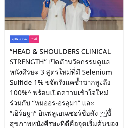
ธุรกิจ-ตลาด
บิวตี้
“HEAD & SHOULDERS CLINICAL
STRENGTH” เปิดตัวนวัตกรรมดูแล
หนังศีรษะ 3 สูตรใหม่ที่มี Selenium
Sulfide 1% ขจัดรังแคซ้ำซากสูงถึง
100%^ พร้อมเปิดความเข้าใจใหม่
ร่วมกับ “หมออร-อรอุมา” และ
“เอิร์ธฐา” อินฟลูเอนเซอร์ชื่อดัง ชี้
สุขภาพหนังศีรษะที่ดีคือจุดเริ่มต้นของ