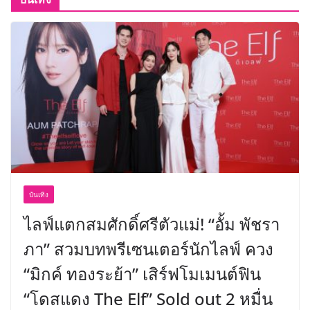
บันเทิง
ไลฟ์แตกสมศักดิ์ศรีตัวแม่! “อั้ม พัชรา
ภา” สวมบทพรีเซนเตอร์นักไลฟ์ ควง
“มิกค์ ทองระย้า” เสิร์ฟโมเมนต์ฟิน
“โดสแดง The Elf” Sold out 2 หมื่น