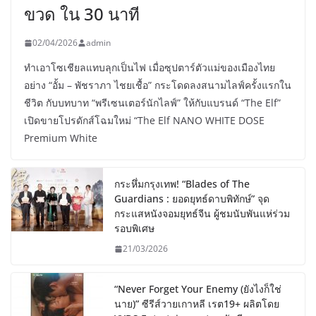
ขวด ใน 30 นาที
02/04/2026
admin
ทำเอาโซเชียลแทบลุกเป็นไฟ เมื่อซุปตาร์ตัวแม่ของเมืองไทย
อย่าง “อั้ม – พัชราภา ไชยเชื้อ” กระโดดลงสนามไลฟ์ครั้งแรกใน
ชีวิต กับบทบาท “พรีเซนเตอร์นักไลฟ์” ให้กับแบรนด์ “The Elf”
เปิดขายโปรดักส์โฉมใหม่ “The Elf NANO WHITE DOSE
Premium White
กระหึ่มกรุงเทพ! “Blades of The
Guardians : ยอดยุทธ์ดาบพิทักษ์” จุด
กระแสหนังจอมยุทธ์จีน ผู้ชมนับพันแห่ร่วม
รอบพิเศษ
21/03/2026
“Never Forget Your Enemy (ยังไงก็ใช่
นาย)” ซีรีส์วายเกาหลี เรต19+ ผลิตโดย