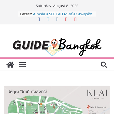
Skip
Saturday, August 8, 2026
to
Latest:
AirAsia X SEE FAH พันธมิตรทางธุรกิจ
content
ยาวนานกว่า 20 ปี ต่อยอดเสิร์ฟความ
อร่อย ยกเมนูระดับตำนาน “ข้าวหน้าไก่
ราชวงศ์” พุ่งทะยานสู่น่านฟ้า
BEDO เดินหน้าจัดกิจกรรมเจรจาธุรกิจ
“BIO TRADE CONNECT 2026” ยก
ระดับผลิตภัณฑ์ท้องถิ่นสู่ตลาดเชิง
พาณิชย์อย่างยั่งยืน
LORDNINE จัดศึกคนดังสายเกม ไทย
ปะทะ ฟิลิปปินส์ ใน “Rise of the Tenth
Lord” เปิดสงครามกิลด์ข้ามประเทศ
ฉลองเซิร์ฟเวอร์ใหม่ เฮเลนา
Guangzhou Yinghao School เผยวิสัย
ทัศน์การศึกษาที่พร้อมรับอนาคต “เราไม่
ได้เตรียมนักเรียนเพียงเพื่อก้าวเข้าสู่
มหาวิทยาลัยเท่านั้น แต่ยังเตรียมพวก
เขาให้พร้อมเป็นผู้กำหนดอนาคต”
8.8 “ซูเลียน” รวมพลังนักธุรกิจทั่ว
ประเทศ จัดประชุมใหญ่แห่งปี พบ CEO
“ดร.ปิยะวัฒน์” ถ่ายทอดวิสัยทัศน์ธุรกิจ