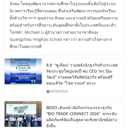
สังคม โดยมุ่งพัฒนาจากสถานศึกษาในรูปแบบดั้งเดิมไปสู่ระบบ
นิเวศการเรียนรู้ที่ครอบคลุม ซึ่งส่งเสริมพัฒนาการของนักเรียน
ทั้งด้านวิชาการ คุณธรรม สังคม และอารมณ์ พร้อมเตรียมความ
พร้อมสำหรับการศึกษาระดับอุดมศึกษาทั้งในประเทศจีนและทั่ว
โลกMr. Michael Li ผู้อำนวยการฝ่ายนานาชาติของ
Guangzhou Yinghao School กล่าวว่า ความสำเร็จทางการ
ศึกษาในศตวรรษที่
8.8 “ซูเลียน” รวมพลังนักธุรกิจทั่วประเทศ
จัดประชุมใหญ่แห่งปี พบ CEO “ดร.ปิยะ
วัฒน์” ถ่ายทอดวิสัยทัศน์ธุรกิจ พร้อมฟรี
คอนเสิร์ต “โชค รถแห่” ยกวง
06/08/2026
BEDO เดินหน้าจัดกิจกรรมเจรจาธุรกิจ
“BIO TRADE CONNECT 2026” ยกระดับ
ผลิตภัณฑ์ท้องถิ่นสู่ตลาดเชิงพาณิชย์อย่าง
ยั่งยืน