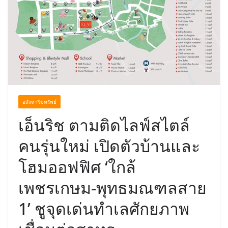
พร้อมฟรีคอนเสิร์ต “โชค รถแห่” ยกวง
อสังหาริมทรัพย์
เอ็นริช ตามติดไลฟ์สไตล์
คนรุ่นใหม่ เปิดตัวบ้านและ
โฮมออฟฟิศ ‘ใกล้
เพชรเกษม-พุทธมณฑลสาย
1’ ชูจุดเด่นทำเลศักยภาพ