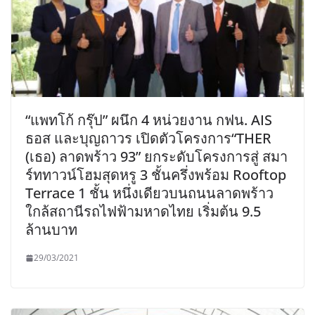
“แพทโก้ กรุ๊ป” ผนึก 4 หน่วยงาน กฟน. AIS
ธอส และบุญถาวร เปิดตัวโครงการ“THER
(เธอ) ลาดพร้าว 93” ยกระดับโครงการสู่ สมา
ร์ททาวน์โฮมสุดหรู 3 ชั้นครึ่งพร้อม Rooftop
Terrace 1 ชั้น หนึ่งเดียวบนถนนลาดพร้าว
ใกล้สถานีรถไฟฟ้ามหาดไทย เริ่มต้น 9.5
ล้านบาท
29/03/2021