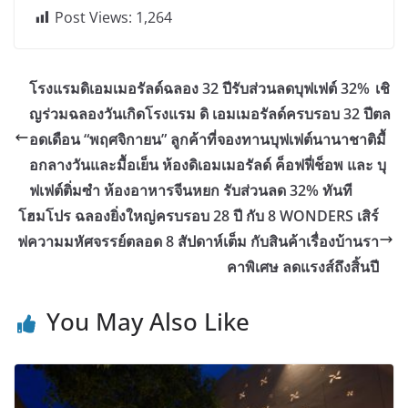
Post Views:
1,264
โรงแรมดิเอมเมอรัลด์ฉลอง 32 ปีรับส่วนลดบุฟเฟต์ 32% เชิ
ญร่วมฉลองวันเกิดโรงแรม ดิ เอมเมอรัลด์ครบรอบ 32 ปีตล
อดเดือน “พฤศจิกายน” ลูกค้าที่จองทานบุฟเฟต์นานาชาติมื้
อกลางวันและมื้อเย็น ห้องดิเอมเมอรัลด์ ค็อฟฟี่ช็อพ และ บุ
ฟเฟต์ติ่มซำ ห้องอาหารจีนหยก รับส่วนลด 32% ทันที
โฮมโปร ฉลองยิ่งใหญ่ครบรอบ 28 ปี กับ 8 WONDERS เสิร์
ฟความมหัศจรรย์ตลอด 8 สัปดาห์เต็ม กับสินค้าเรื่องบ้านรา
คาพิเศษ ลดแรงส์ถึงสิ้นปี
You May Also Like