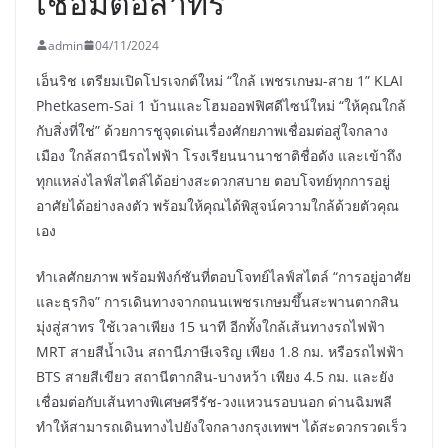
เชื่อมต่อสาทร
admin
04/11/2024
เอ็นริช เตรียมเปิดโปรเจกต์ใหม่ “ใกล้ เพชรเกษม-สาย 1” KLAI
Phetkasem-Sai 1 บ้านและโฮมออฟฟิศดีไซน์ใหม่ “ให้คุณใกล้
กับสิ่งที่ใช่” ด้วยการชูจุดเด่นเรื่องศักยภาพเชื่อมต่อสู่ใจกลาง
เมือง ใกล้สถานีรถไฟฟ้า โรงเรียนนานาชาติชื่อดัง และเข้าถึง
ทุกแหล่งไลฟ์สไตล์ได้อย่างสะดวกสบาย ตอบโจทย์ทุกการอยู่
อาศัยได้อย่างลงตัว พร้อมให้คุณได้พิสูจน์ความใกล้ด้วยตัวคุณ
เอง
ทำเลศักยภาพ พร้อมฟังก์ชันที่ตอบโจทย์ไลฟ์สไตล์ “การอยู่อาศัย
และธุรกิจ” การเดินทางจากถนนเพชรเกษมขึ้นสะพานตากสิน
มุ่งสู่สาทร ใช้เวลาเพียง 15 นาที อีกทั้งใกล้เส้นทางรถไฟฟ้า
MRT สายสีน้ำเงิน สถานีภาษีเจริญ เพียง 1.8 กม. หรือรถไฟฟ้า
BTS สายสีเขียว สถานีตากสิน-บางหว้า เพียง 4.5 กม. และยัง
เชื่อมต่อกับเส้นทางพิเศษศรีรัช-วงแหวนรอบนอก ด่านฉิมพลี
ทำให้สามารถเดินทางไปยังใจกลางกรุงเทพฯ ได้สะดวกรวดเร็ว