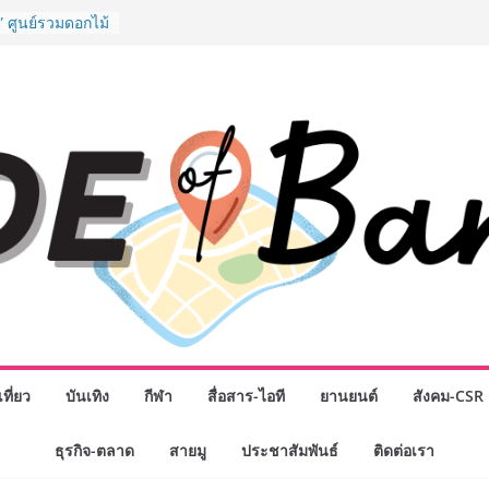
รรมเจรจาธุรกิจ
T 2026” ยก
สู่ตลาดเชิง
” ศูนย์รวมดอกไม้
งมาลัย และสังฆ
ลือกซื้อมาลัย
ม่ เปิดให้
ั่วโมง
ปกรณ์วิทยาศาสตร์
ไทย ร่วมภารกิจ
หาคมนี้
กธุรกิจทั่ว
แห่งปี พบ CEO
ิสัยทัศน์ธุรกิจ
ค รถแห่” ยกวง
นธมิตรทางธุรกิจ
ยอดเสิร์ฟความ
าน “ข้าวหน้าไก่
ที่ยว
บันเทิง
กีฬา
สื่อสาร-ไอที
ยานยนต์
สังคม-CSR
่านฟ้า
ธุรกิจ-ตลาด
สายมู
ประชาสัมพันธ์
ติดต่อเรา