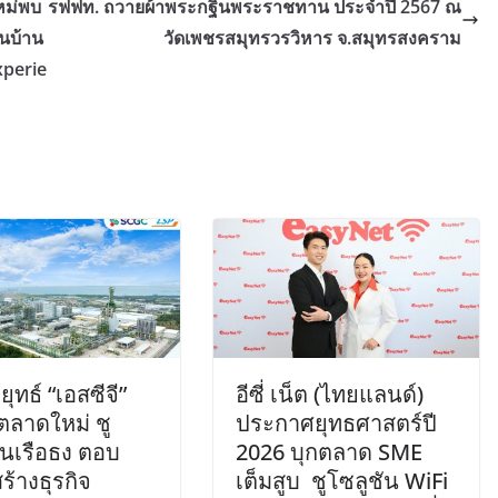
หม่พบ
รฟฟท. ถวายผ้าพระกฐินพระราชทาน ประจำปี 2567 ณ
นบ้าน
วัดเพชรสมุทรวรวิหาร จ.สมุทรสงคราม
xperie
ุทธ์ “เอสซีจี”
อีซี่ เน็ต (ไทยแลนด์)
กตลาดใหม่ ชู
ประกาศยุทธศาสตร์ปี
ยนเรือธง ตอบ
2026 บุกตลาด SME
ร้างธุรกิจ
เต็มสูบ ชูโซลูชัน WiFi