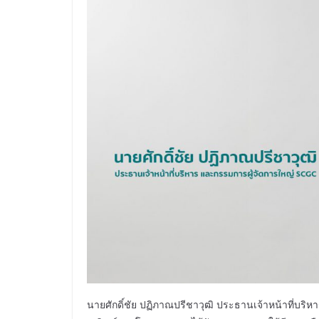
นายศักดิ์ชัย ปฏิภาณปรีชาวุฒิ ประธานเจ้าหน้าที่บร