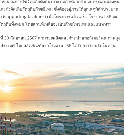
หยุ่นในการใช้วัตถุดิบตั้งต้นประเภทก๊าซมากขึ้น งบประมาณลงทุน
งจัดเก็บวัตถุดิบก๊าซอีเทน ซึ่งต้องอยู่ภายใต้อุณหภูมิต่ำประมาณ
 (supporting facilities) เมื่อโครงการแล้วเสร็จ โรงงาน LSP จะ
ตถุดิบทั้งหมด โดยส่วนที่เหลือจะเป็นก๊าซโพรเพนและแนฟทา”
่อวันที่ 30 กันยายน 2567 สามารถผลิตและจำหน่ายพอลิเมอร์คุณภาพสูง
งประเทศ โดยผลิตภัณฑ์จากโรงงาน LSP ได้รับการยอมรับในด้าน