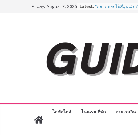
BEDO เดินหน้าจัดกิจก
Skip
Latest:
Friday, August 7, 2026
“BIO TRADE CONNEC
to
ระดับผลิตภัณฑ์ท้องถิ่น
พาณิชย์อย่างยั่งยืน
content
“ตลาดดอกไม้สี่มุมเมือง
สด ดอกไม้ประดิษฐ์ พว
ภัณฑ์ครบวงจร ขอเชิญเ
และของขวัญต้อนรับวันแ
บริการทุกวันตลอด 24 ช
ครั้งแรกของไทย ส่งอุ
“CE-7 MATCH” ฝีมือคน
สำรวจดวงจันทร์ 24 สิง
8.8 “ซูเลียน” รวมพลังนั
ประเทศ จัดประชุมใหญ่
“ดร.ปิยะวัฒน์” ถ่ายทอดว
พร้อมฟรีคอนเสิร์ต “โช
AirAsia X SEE FAH พั
ยาวนานกว่า 20 ปี ต่อ
อร่อย ยกเมนูระดับตำน
ไลฟ์สไตล์
โรงแรม-ที่พัก
ตระเวนกิน-เ
ราชวงศ์” พุ่งทะยานสู่น