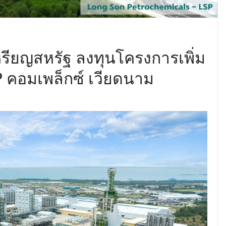
หรียญสหรัฐ ลงทุนโครงการเพิ่ม
P คอมเพล็กซ์ เวียดนาม