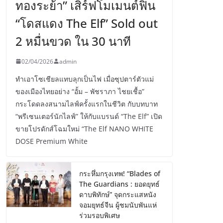
ทองระย้า” เสิร์ฟโมเมนต์ฟิน
“โดสแดง The Elf” Sold out
2 หมื่นขวด ใน 30 นาที
02/04/2026
admin
ทำเอาโซเชียลแทบลุกเป็นไฟ เมื่อซุปตาร์ตัวแม่
ของเมืองไทยอย่าง “อั้ม – พัชราภา ไชยเชื้อ”
กระโดดลงสนามไลฟ์ครั้งแรกในชีวิต กับบทบาท
“พรีเซนเตอร์นักไลฟ์” ให้กับแบรนด์ “The Elf” เปิด
ขายโปรดักส์โฉมใหม่ “The Elf NANO WHITE
DOSE Premium White
กระหึ่มกรุงเทพ! “Blades of
The Guardians : ยอดยุทธ์
ดาบพิทักษ์” จุดกระแสหนัง
จอมยุทธ์จีน ผู้ชมนับพันแห่
ร่วมรอบพิเศษ