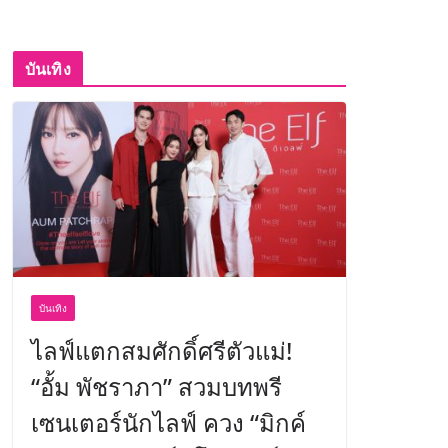
บันเทิง
บันเทิง
ไลฟ์แตกสมศักดิ์ศรีตัวแม่!
“อั้ม พัชราภา” สวมบทพรี
เซนเตอร์นักไลฟ์ ควง “มิกค์