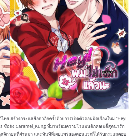
ย สร้างกระแสฮือฮาอีกครั้งด้วยการเปิดตัวคอมมิคเรื่องใหม่ “Hey!
 ชื่อดัง Caramel_Kung ที่มาพร้อมความโรแมนติกคอเมดี้สุดน่ารัก
20 พฤศจิกายนที่ผ่านมา และทันทีที่เผยแพร่สองตอนแรกก็ได้รับกระแสตอบ