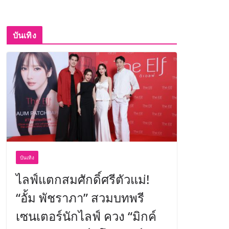
บันเทิง
บันเทิง
ไลฟ์แตกสมศักดิ์ศรีตัวแม่!
“อั้ม พัชราภา” สวมบทพรี
เซนเตอร์นักไลฟ์ ควง “มิกค์