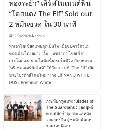
ทองระย้า” เสิร์ฟโมเมนต์ฟิน
“โดสแดง The Elf” Sold out
2 หมื่นขวด ใน 30 นาที
02/04/2026
admin
ทำเอาโซเชียลแทบลุกเป็นไฟ เมื่อซุปตาร์ตัวแม่
ของเมืองไทยอย่าง “อั้ม – พัชราภา ไชยเชื้อ”
กระโดดลงสนามไลฟ์ครั้งแรกในชีวิต กับบทบาท
“พรีเซนเตอร์นักไลฟ์” ให้กับแบรนด์ “The Elf” เปิด
ขายโปรดักส์โฉมใหม่ “The Elf NANO WHITE
DOSE Premium White
กระหึ่มกรุงเทพ! “Blades of
The Guardians : ยอดยุทธ์
ดาบพิทักษ์” จุดกระแสหนัง
จอมยุทธ์จีน ผู้ชมนับพันแห่
ร่วมรอบพิเศษ