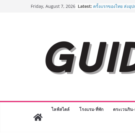
Skip
Latest:
“ตลาดดอกไม้สี่มุมเมือง
Friday, August 7, 2026
to
สด ดอกไม้ประดิษฐ์ พว
ภัณฑ์ครบวงจร ขอเชิญเ
content
และของขวัญต้อนรับวันแ
บริการทุกวันตลอด 24 ช
ครั้งแรกของไทย ส่งอุ
“CE-7 MATCH” ฝีมือคน
สำรวจดวงจันทร์ 24 สิง
8.8 “ซูเลียน” รวมพลังนั
ประเทศ จัดประชุมใหญ่
“ดร.ปิยะวัฒน์” ถ่ายทอดว
พร้อมฟรีคอนเสิร์ต “โช
AirAsia X SEE FAH พั
ยาวนานกว่า 20 ปี ต่อ
อร่อย ยกเมนูระดับตำน
ราชวงศ์” พุ่งทะยานสู่น
BEDO เดินหน้าจัดกิจก
“BIO TRADE CONNEC
ไลฟ์สไตล์
โรงแรม-ที่พัก
ตระเวนกิน-เ
ระดับผลิตภัณฑ์ท้องถิ่น
พาณิชย์อย่างยั่งยืน