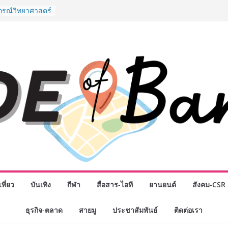
” ศูนย์รวมดอกไม้
งมาลัย และสังฆ
ลือกซื้อมาลัย
ม่ เปิดให้
ั่วโมง
ปกรณ์วิทยาศาสตร์
ไทย ร่วมภารกิจ
หาคมนี้
กธุรกิจทั่ว
แห่งปี พบ CEO
ิสัยทัศน์ธุรกิจ
ค รถแห่” ยกวง
นธมิตรทางธุรกิจ
ยอดเสิร์ฟความ
าน “ข้าวหน้าไก่
่านฟ้า
รรมเจรจาธุรกิจ
T 2026” ยก
ที่ยว
บันเทิง
กีฬา
สื่อสาร-ไอที
ยานยนต์
สังคม-CSR
สู่ตลาดเชิง
ธุรกิจ-ตลาด
สายมู
ประชาสัมพันธ์
ติดต่อเรา