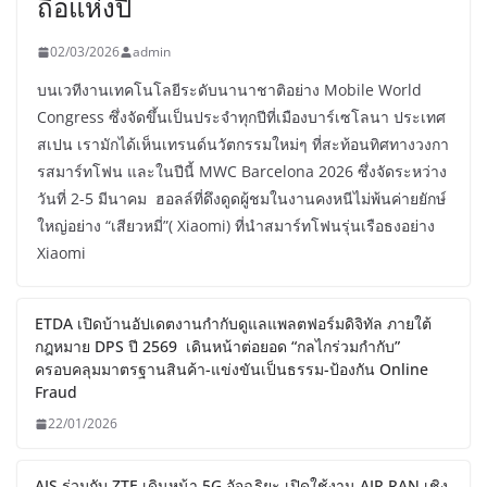
ถือแห่งปี
02/03/2026
admin
บนเวทีงานเทคโนโลยีระดับนานาชาติอย่าง Mobile World
Congress ซึ่งจัดขึ้นเป็นประจำทุกปีที่เมืองบาร์เซโลนา ประเทศ
สเปน เรามักได้เห็นเทรนด์นวัตกรรมใหม่ๆ ที่สะท้อนทิศทางวงกา
รสมาร์ทโฟน และในปีนี้ MWC Barcelona 2026 ซึ่งจัดระหว่าง
วันที่ 2-5 มีนาคม ฮอลล์ที่ดึงดูดผู้ชมในงานคงหนีไม่พ้นค่ายยักษ์
ใหญ่อย่าง “เสียวหมี่”( Xiaomi) ที่นำสมาร์ทโฟนรุ่นเรือธงอย่าง
Xiaomi
ETDA เปิดบ้านอัปเดตงานกำกับดูแลแพลตฟอร์มดิจิทัล ภายใต้
กฎหมาย DPS ปี 2569 เดินหน้าต่อยอด “กลไกร่วมกำกับ”
ครอบคลุมมาตรฐานสินค้า-แข่งขันเป็นธรรม-ป้องกัน Online
Fraud
22/01/2026
AIS ร่วมกับ ZTE เดินหน้า 5G อัจฉริยะ เปิดใช้งาน AIR RAN เชิง