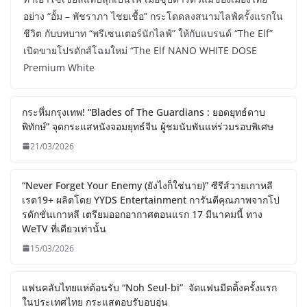
อย่าง “อั้ม – พัชราภา ไชยเชื้อ” กระโดดลงสนามไลฟ์ครั้งแรกใน
ชีวิต กับบทบาท “พรีเซนเตอร์นักไลฟ์” ให้กับแบรนด์ “The Elf”
เปิดขายโปรดักส์โฉมใหม่ “The Elf NANO WHITE DOSE
Premium White
กระหึ่มกรุงเทพ! “Blades of The Guardians : ยอดยุทธ์ดาบ
พิทักษ์” จุดกระแสหนังจอมยุทธ์จีน ผู้ชมนับพันแห่ร่วมรอบพิเศษ
21/03/2026
“Never Forget Your Enemy (ยังไงก็ใช่นาย)” ซีรีส์วายเกาหลี
เรต19+ ผลิตโดย YYDS Entertainment การันตีคุณภาพจากโป
รดักชั่นเกาหลี เตรียมออกอากาศตอนแรก 17 มีนาคมนี้ ทาง
WeTV ที่เดียวเท่านั้น
15/03/2026
แฟนคลับไทยแห่ต้อนรับ “Noh Seul-bi” จัดแฟนมีตติ้งครั้งแรก
ในประเทศไทย กระแสตอบรับอบอุ่น