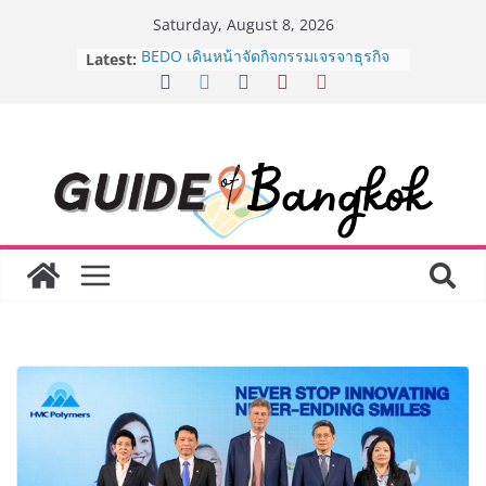
Skip
Saturday, August 8, 2026
to
Latest:
BEDO เดินหน้าจัดกิจกรรมเจรจาธุรกิจ
content
“BIO TRADE CONNECT 2026” ยก
ระดับผลิตภัณฑ์ท้องถิ่นสู่ตลาดเชิง
พาณิชย์อย่างยั่งยืน
“ตลาดดอกไม้สี่มุมเมือง” ศูนย์รวมดอกไม้
สด ดอกไม้ประดิษฐ์ พวงมาลัย และสังฆ
ภัณฑ์ครบวงจร ขอเชิญเลือกซื้อมาลัย
และของขวัญต้อนรับวันแม่ เปิดให้
บริการทุกวันตลอด 24 ชั่วโมง
Guangzhou Yinghao School เผยวิสัย
ทัศน์การศึกษาที่พร้อมรับอนาคต “เราไม่
ได้เตรียมนักเรียนเพียงเพื่อก้าวเข้าสู่
มหาวิทยาลัยเท่านั้น แต่ยังเตรียมพวก
เขาให้พร้อมเป็นผู้กำหนดอนาคต”
8.8 “ซูเลียน” รวมพลังนักธุรกิจทั่ว
ประเทศ จัดประชุมใหญ่แห่งปี พบ CEO
“ดร.ปิยะวัฒน์” ถ่ายทอดวิสัยทัศน์ธุรกิจ
พร้อมฟรีคอนเสิร์ต “โชค รถแห่” ยกวง
AirAsia X SEE FAH พันธมิตรทางธุรกิจ
ยาวนานกว่า 20 ปี ต่อยอดเสิร์ฟความ