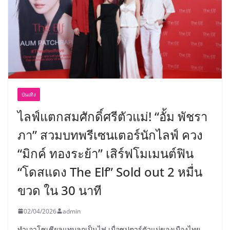
บันเทิง
ไลฟ์แตกสมศักดิ์ศรีตัวแม่! “อั้ม พัชรา
ภา” สวมบทพรีเซนเตอร์นักไลฟ์ ควง
“มิกค์ ทองระย้า” เสิร์ฟโมเมนต์ฟิน
“โดสแดง The Elf” Sold out 2 หมื่น
ขวด ใน 30 นาที
02/04/2026
admin
ทำเอาโซเชียลแทบลุกเป็นไฟ เมื่อซุปตาร์ตัวแม่ของเมืองไทย