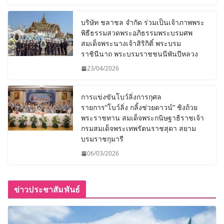
บริษัท ชลาชล จำกัด ร่วมเป็นเจ้าภาพพระ
พิธีธรรมสวดพระอภิธรรมพระบรมศพ
สมเด็จพระนางเจ้าสิริกิติ์ พระบรม
ราชินีนาถ พระบรมราชชนนีพันปีหลวง
23/04/2026
การแข่งขันโบว์ลิ่งการกุศล
รายการ“โบว์ลิ่ง กลิ้งช่วยดาวน์” ชิงถ้วย
พระราชทาน สมเด็จพระกนิษฐาธิราชเจ้า
กรมสมเด็จพระเทพรัตนราชสุดา สยาม
บรมราชกุมารี
06/03/2026
ข่าวประชาสัมพันธ์