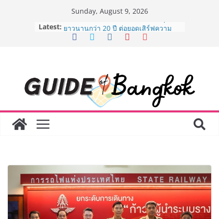
Skip
Sunday, August 9, 2026
to
Latest:
AirAsia X SEE FAH พันธมิตรทางธุรกิจ
content
ยาวนานกว่า 20 ปี ต่อยอดเสิร์ฟความ
อร่อย ยกเมนูระดับตำนาน “ข้าวหน้าไก่
ราชวงศ์” พุ่งทะยานสู่น่านฟ้า
BEDO เดินหน้าจัดกิจกรรมเจรจาธุรกิจ
“BIO TRADE CONNECT 2026” ยก
ระดับผลิตภัณฑ์ท้องถิ่นสู่ตลาดเชิง
พาณิชย์อย่างยั่งยืน
LORDNINE จัดศึกคนดังสายเกม ไทย
ปะทะ ฟิลิปปินส์ ใน “Rise of the Tenth
Lord” เปิดสงครามกิลด์ข้ามประเทศ
ฉลองเซิร์ฟเวอร์ใหม่ เฮเลนา
Guangzhou Yinghao School เผยวิสัย
ทัศน์การศึกษาที่พร้อมรับอนาคต “เราไม่
ได้เตรียมนักเรียนเพียงเพื่อก้าวเข้าสู่
มหาวิทยาลัยเท่านั้น แต่ยังเตรียมพวก
เขาให้พร้อมเป็นผู้กำหนดอนาคต”
8.8 “ซูเลียน” รวมพลังนักธุรกิจทั่ว
ประเทศ จัดประชุมใหญ่แห่งปี พบ CEO
“ดร.ปิยะวัฒน์” ถ่ายทอดวิสัยทัศน์ธุรกิจ