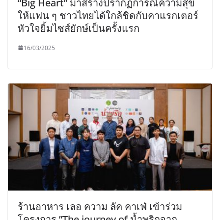
“Big Heart” มาสร้างปรากฏการณ์ความสุข
ให้แฟน ๆ ชาวไทยได้ใกล้ชิดกับคาแรกเตอร์
หัวใจยิ้มไซส์ยักษ์เป็นครั้งแรก
16/03/2025
ร้านอาหาร เลอ ความ ลัค คาเฟ่ เข้าร่วม
โครงการ ”The journey of น้ำพริกจาก