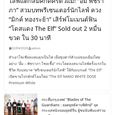
ไลฟ์แตกสมศักดิ์ศรีตัวแม่! “อั้ม พัชรา
ภา” สวมบทพรีเซนเตอร์นักไลฟ์ ควง
“มิกค์ ทองระย้า” เสิร์ฟโมเมนต์ฟิน
“โดสแดง The Elf” Sold out 2 หมื่น
ขวด ใน 30 นาที
02/04/2026
admin
ทำเอาโซเชียลแทบลุกเป็นไฟ เมื่อซุปตาร์ตัวแม่ของเมืองไทย
อย่าง “อั้ม – พัชราภา ไชยเชื้อ” กระโดดลงสนามไลฟ์ครั้งแรกใน
ชีวิต กับบทบาท “พรีเซนเตอร์นักไลฟ์” ให้กับแบรนด์ “The Elf”
เปิดขายโปรดักส์โฉมใหม่ “The Elf NANO WHITE DOSE
Premium White
กระหึ่มกรุงเทพ! “Blades of The
Guardians : ยอดยุทธ์ดาบพิทักษ์” จุด
กระแสหนังจอมยุทธ์จีน ผู้ชมนับพันแห่ร่วม