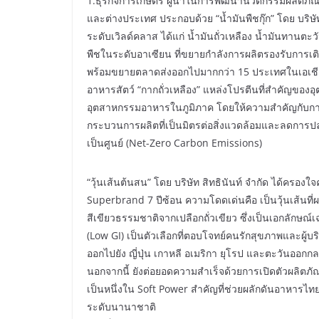
1.ธุรกิจการเกษตร ผู้นำในการพัฒนานวัตกรรมผลิตภัณฑ
และต่างประเทศ ประกอบด้วย “น้ำมันพืชกุ๊ก” โดย บริษ
ระดับเวิลด์คลาส ได้แก่ น้ำมันถั่วเหลือง น้ำมันทานตะ
พืชในระดับอาเซียน ที่ขยายกำลังการผลิตรองรับการเต
พร้อมขยายตลาดส่งออกไปมากกว่า 15 ประเทศในเอเชีย 
อาหารสัตว์ “กากถั่วเหลือง” แหล่งโปรตีนที่สำคัญของอ
อุตสาหกรรมอาหารในภูมิภาค โดยให้ความสำคัญกับกา
กระบวนการผลิตที่เป็นมิตรต่อสิ่งแวดล้อมและลดการปล่อ
เป็นศูนย์ (Net-Zero Carbon Emissions)
“วุ้นเส้นต้นสน” โดย บริษัท สิทธินันท์ จำกัด ได้ครอ
Superbrand 7 ปีซ้อน ความโดดเด่นคือ เป็นวุ้นเส้นที่ผ
สีเขียวธรรมชาติจากเปลือกถั่วเขียว ซึ่งเป็นเอกลักษณ
(Low GI) เป็นตัวเลือกที่ตอบโจทย์คนรักสุขภาพและผู
ออกไปยัง ญี่ปุ่น เกาหลี อเมริกา ยุโรป และตะวันออก
นอกจากนี้ ยังต่อยอดความสำเร็จด้วยการเปิดตัวผลิตภัณฑ์
เป็นหนึ่งใน Soft Power สำคัญที่ช่วยผลักดันอาหารไท
ระดับนานาชาติ