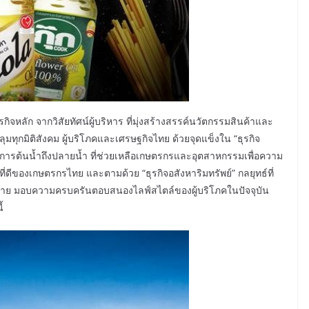
รกิจหลัก จากวิสัยทัศน์ผู้บริหาร ที่มุ่งสร้างสรรค์นวัตกรรมสินค้าและ
ลุมทุกมิติสังคม ผู้บริโภคและเศรษฐกิจไทย ด้วยจุดแข็งใน “ธุรกิจ
ะบวนการต้นน้ำถึงปลายน้ำ ที่ช่วยเหลือเกษตรกรและอุตสาหกรรมเพื่อความ
่ดีของเกษตรกรไทย และตามด้วย “ธุรกิจอสังหาริมทรัพย์” กลยุทธ์ที่
าหมาย มอบความครบครันตอบสนองไลฟ์สไตล์ของผู้บริโภคในปัจจุบัน
้