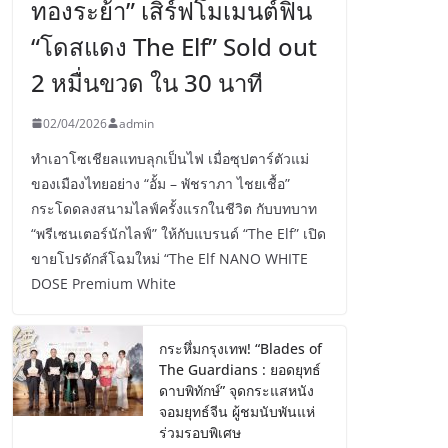
ทองระย้า” เสิร์ฟโมเมนต์ฟิน
“โดสแดง The Elf” Sold out
2 หมื่นขวด ใน 30 นาที
02/04/2026
admin
ทำเอาโซเชียลแทบลุกเป็นไฟ เมื่อซุปตาร์ตัวแม่
ของเมืองไทยอย่าง “อั้ม – พัชราภา ไชยเชื้อ”
กระโดดลงสนามไลฟ์ครั้งแรกในชีวิต กับบทบาท
“พรีเซนเตอร์นักไลฟ์” ให้กับแบรนด์ “The Elf” เปิด
ขายโปรดักส์โฉมใหม่ “The Elf NANO WHITE
DOSE Premium White
กระหึ่มกรุงเทพ! “Blades of
The Guardians : ยอดยุทธ์
ดาบพิทักษ์” จุดกระแสหนัง
จอมยุทธ์จีน ผู้ชมนับพันแห่
ร่วมรอบพิเศษ