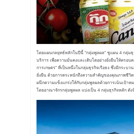
โดยแผนกลยุทธ์หลักในปีนี้ “กลุ่มพูลผล” ชูแผน 4 กลุ่มธุ
บริการ เพื่อความมั่นคงและเติบโตอย่างยั่งยืนให้ครอบค
การเกษตร” ที่เป็นหนึ่งในกลุ่มธุรกิจเรือธง ซึ่งมีกร
ยั่งยืน ด้วยการตระหนักถึงความสำคัญของคุณภาพชีวิตที
ผนึกความแข็งแกร่งให้กับกลุ่มพูลผลด้วยการเน้นเป้
โดยอาณาจักรกลุ่มพูลผล แบ่งเป็น 4 กลุ่มธุรกิจหลัก ดังนี