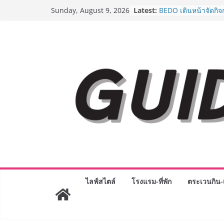
Skip
Latest:
AirAsia X SEE FAH พ
Sunday, August 9, 2026
to
ยาวนานกว่า 20 ปี ต่
อร่อย ยกเมนูระดับตำ
content
ราชวงศ์” พุ่งทะยานสู่
BEDO เดินหน้าจัดกิจ
“BIO TRADE CONNE
ระดับผลิตภัณฑ์ท้องถิ่
พาณิชย์อย่างยั่งยืน
LORDNINE จัดศึกคน
ปะทะ ฟิลิปปินส์ ใน “
Lord” เปิดสงครามกิ
ฉลองเซิร์ฟเวอร์ใหม่
Guangzhou Yinghao 
ทัศน์การศึกษาที่พร้อ
ได้เตรียมนักเรียนเพียงเ
มหาวิทยาลัยเท่านั้น 
เขาให้พร้อมเป็นผู้ก
8.8 “ซูเลียน” รวมพลัง
ไลฟ์สไตล์
โรงแรม-ที่พัก
ตระเวนกิน-เ
ประเทศ จัดประชุมให
“ดร.ปิยะวัฒน์” ถ่ายทอ
พร้อมฟรีคอนเสิร์ต “