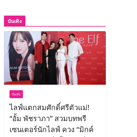
บันเทิง
บันเทิง
ไลฟ์แตกสมศักดิ์ศรีตัวแม่!
“อั้ม พัชราภา” สวมบทพรี
เซนเตอร์นักไลฟ์ ควง “มิกค์