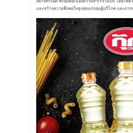
อย่างตรงจุด พร้อมต่อเนื่องความสำเร็จในปีนี้ โดยให้
และสร้างความพึงพอใจสูงสุดแก่กลุ่มผู้บริโภค และกา