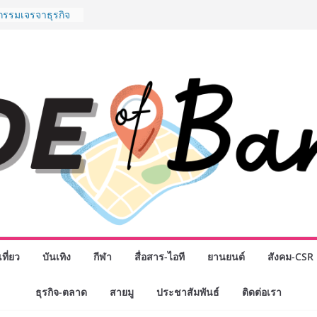
ันธมิตรทางธุรกิจ
อยอดเสิร์ฟความ
นาน “ข้าวหน้าไก่
น่านฟ้า
กรรมเจรจาธุรกิจ
CT 2026” ยก
นสู่ตลาดเชิง
ดังสายเกม ไทย
Rise of the Tenth
ลด์ข้ามประเทศ
 เฮเลนา
School เผยวิสัย
มรับอนาคต “เราไม่
พื่อก้าวเข้าสู่
แต่ยังเตรียมพวก
ำหนดอนาคต”
นักธุรกิจทั่ว
ที่ยว
บันเทิง
กีฬา
สื่อสาร-ไอที
ยานยนต์
สังคม-CSR
ญ่แห่งปี พบ CEO
ดวิสัยทัศน์ธุรกิจ
ธุรกิจ-ตลาด
สายมู
ประชาสัมพันธ์
ติดต่อเรา
โชค รถแห่” ยกวง