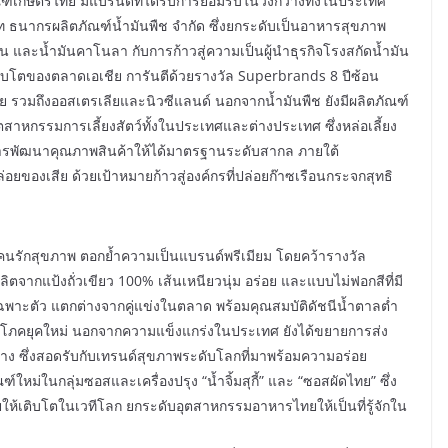
์เกษตรไทย มีแบรนด์ที่ได้รับการยอมรับในวงกว้างทั้งในประเทศ
ัท ธนากรผลิตภัณฑ์น้ำมันพืช จำกัด ซึ่งยกระดับเป็นอาหารสุขภาพ
วัน และน้ำมันคาโนลา กับการก้าวสู่ความเป็นผู้นำธุรกิจโรงสกัดน้ำมัน
ิบโตของตลาดเอเชีย การันตีด้วยรางวัล Superbrands 8 ปีซ้อน
รวมถึงออสเตรเลียและนิวซีแลนด์ นอกจากน้ำมันพืช ยังมีผลิตภัณฑ์
ุตสาหกรรมการเลี้ยงสัตว์ทั้งในประเทศและต่างประเทศ ซึ่งหล่อเลี้ยง
รพัฒนาคุณภาพสินค้าให้ได้มาตรฐานระดับสากล ภายใต้
ยของเสีย ด้วยเป้าหมายก้าวสู่องค์กรที่ปล่อยก๊าซเรือนกระจกสุทธิ
งใจคนรักสุขภาพ ตอกย้ำความเป็นแบรนด์พรีเมียม โดยคว้ารางวัล
ลิตจากแป้งถั่วเขียว 100% เส้นเหนียวนุ่ม อร่อย และแบบไม่ฟอกสีที่มี
์เฉพาะตัว แตกต่างจากคู่แข่งในตลาด พร้อมคุณสมบัติดัชนีน้ำตาลต่ำ
้บริโภคยุคใหม่ นอกจากความแข็งแกร่งในประเทศ ยังได้ขยายการส่ง
กลาง ซึ่งสอดรับกับเทรนด์สุขภาพระดับโลกที่มาพร้อมความอร่อย
ใหม่ในกลุ่มซอสและเครื่องปรุง “น้ำจิ้มสุกี้” และ “ซอสผัดไทย” ซึ่ง
ยให้เติบโตในเวทีโลก ยกระดับอุตสาหกรรมอาหารไทยให้เป็นที่รู้จักใน