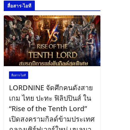
สื่อสาร-ไอที
สื่อสาร-ไอที
LORDNINE จัดศึกคนดังสาย
เกม ไทย ปะทะ ฟิลิปปินส์ ใน
“Rise of the Tenth Lord”
เปิดสงครามกิลด์ข้ามประเทศ
ฉลองเซิร์ฟเวอร์ใหม่ เฮเลนา