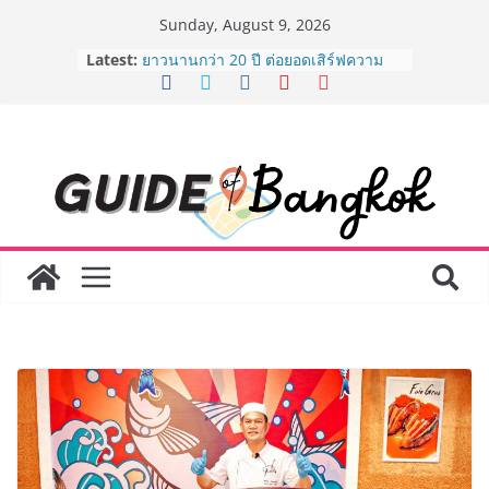
Skip
Sunday, August 9, 2026
to
Latest:
AirAsia X SEE FAH พันธมิตรทางธุรกิจ
content
ยาวนานกว่า 20 ปี ต่อยอดเสิร์ฟความ
อร่อย ยกเมนูระดับตำนาน “ข้าวหน้าไก่
ราชวงศ์” พุ่งทะยานสู่น่านฟ้า
BEDO เดินหน้าจัดกิจกรรมเจรจาธุรกิจ
“BIO TRADE CONNECT 2026” ยก
ระดับผลิตภัณฑ์ท้องถิ่นสู่ตลาดเชิง
พาณิชย์อย่างยั่งยืน
LORDNINE จัดศึกคนดังสายเกม ไทย
ปะทะ ฟิลิปปินส์ ใน “Rise of the Tenth
Lord” เปิดสงครามกิลด์ข้ามประเทศ
ฉลองเซิร์ฟเวอร์ใหม่ เฮเลนา
Guangzhou Yinghao School เผยวิสัย
ทัศน์การศึกษาที่พร้อมรับอนาคต “เราไม่
ได้เตรียมนักเรียนเพียงเพื่อก้าวเข้าสู่
มหาวิทยาลัยเท่านั้น แต่ยังเตรียมพวก
เขาให้พร้อมเป็นผู้กำหนดอนาคต”
8.8 “ซูเลียน” รวมพลังนักธุรกิจทั่ว
ประเทศ จัดประชุมใหญ่แห่งปี พบ CEO
“ดร.ปิยะวัฒน์” ถ่ายทอดวิสัยทัศน์ธุรกิจ