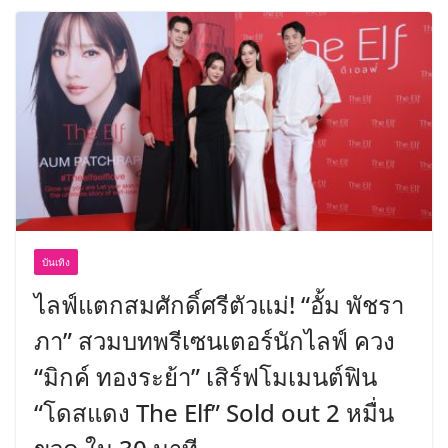
บันเทิง
ไลฟ์แตกสมศักดิ์ศรีตัวแม่! “อั้ม พัชรา
ภา” สวมบทพรีเซนเตอร์นักไลฟ์ ควง
“มิกค์ ทองระย้า” เสิร์ฟโมเมนต์ฟิน
“โดสแดง The Elf” Sold out 2 หมื่น