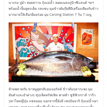
นางรม ปูม้า หอยหวาน กุ้งแม่น้ำ หอยแมลงภู่นิวซีแลนด์ ฯลฯ
พร้อมน้ำจิ้มสูตรเด็ด รสแซบ มุมข้าวต้มกุ๊ยที่มีเครื่องเคียงกับข้าว
มากมายให้เลือกอิ่มอร่อย มุม Carving Station 7 วัน 7 เมนู
ห้ามพลาดกับ ขาหมูสูตรดิเอมเมอรัลด์ ข้าวต้มปลากะพง มุม
ส้มตำและยำต่างๆ ซุปเห็ดทรัฟเฟิล พาสต้า ซูชิฟัวกราส์ วากิว
ปลาไหลญี่ปุ่น แซลมอน นอกจากนี้ยังมี เทปปันยากิ กุ้งแม่น้ำเผา
เทมปุระ ฯลฯ รวมเครื่องดื่มน้ำอัดลม ชา-กาแฟ ของหวานทั้ง