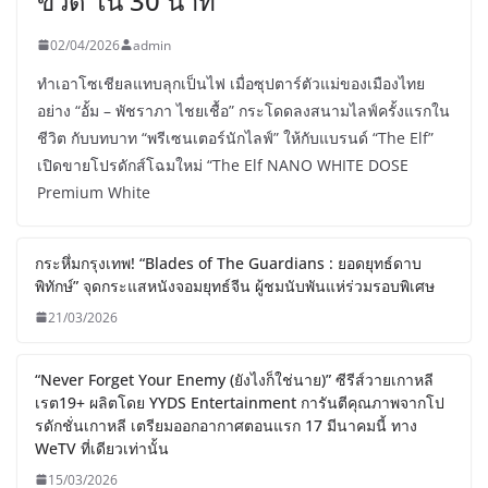
ขวด ใน 30 นาที
02/04/2026
admin
ทำเอาโซเชียลแทบลุกเป็นไฟ เมื่อซุปตาร์ตัวแม่ของเมืองไทย
อย่าง “อั้ม – พัชราภา ไชยเชื้อ” กระโดดลงสนามไลฟ์ครั้งแรกใน
ชีวิต กับบทบาท “พรีเซนเตอร์นักไลฟ์” ให้กับแบรนด์ “The Elf”
เปิดขายโปรดักส์โฉมใหม่ “The Elf NANO WHITE DOSE
Premium White
กระหึ่มกรุงเทพ! “Blades of The Guardians : ยอดยุทธ์ดาบ
พิทักษ์” จุดกระแสหนังจอมยุทธ์จีน ผู้ชมนับพันแห่ร่วมรอบพิเศษ
21/03/2026
“Never Forget Your Enemy (ยังไงก็ใช่นาย)” ซีรีส์วายเกาหลี
เรต19+ ผลิตโดย YYDS Entertainment การันตีคุณภาพจากโป
รดักชั่นเกาหลี เตรียมออกอากาศตอนแรก 17 มีนาคมนี้ ทาง
WeTV ที่เดียวเท่านั้น
15/03/2026