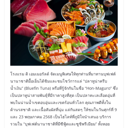
โรงแรม ดิ เอมเมอรัลด์ จัดเมนูพิเศษให้ทุกท่านที่มาทานบุฟเฟต์
นานาชาติมื้อเย็นได้ชิมและชมโชว์การแล่ “ปลาทูน่าครีบ
น้ำเงิน” (Bluefin Tuna) หรือที่รู้จักกันในชื่อ “Hon-Maguro” ซึ่ง
เป็นปลาทูน่าสายพันธุ์ที่มีราคาสูงที่สุด เป็นปลาทะเลเลือดอุ่นที่
พบในน่านน้ำเขตอบอุ่นและเขตร้อนทั่วโลก คุณภาพดีทั้งใน
ด้านรสชาติ และเนื้อสัมผัสที่นุ่ม แล่กันสดๆ ให้ชมในวันศุกร์ที่ 9
และ 23 พฤษภาคม 2568 เป็นไฮไลท์ที่ภูมิใจนำเสนอ บริการ
รวมใน “บุฟเฟต์นานาชาติที่มีซีฟู้ดและซูชิพรีเมียม” ทั้งหอย