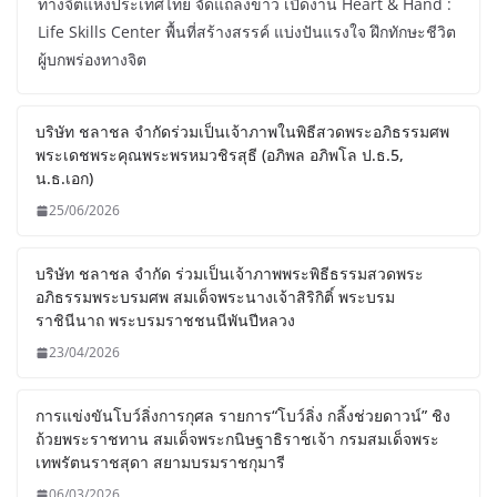
ทางจิตแห่งประเทศไทย จัดแถลงข่าว เปิดงาน Heart & Hand :
Life Skills Center พื้นที่สร้างสรรค์ แบ่งปันแรงใจ ฝึกทักษะชีวิต
ผู้บกพร่องทางจิต
บริษัท ชลาชล จำกัดร่วมเป็นเจ้าภาพในพิธีสวดพระอภิธรรมศพ
พระเดชพระคุณพระพรหมวชิรสุธี (อภิพล อภิพโล ป.ธ.5,
น.ธ.เอก)
25/06/2026
บริษัท ชลาชล จำกัด ร่วมเป็นเจ้าภาพพระพิธีธรรมสวดพระ
อภิธรรมพระบรมศพ สมเด็จพระนางเจ้าสิริกิติ์ พระบรม
ราชินีนาถ พระบรมราชชนนีพันปีหลวง
23/04/2026
การแข่งขันโบว์ลิ่งการกุศล รายการ“โบว์ลิ่ง กลิ้งช่วยดาวน์” ชิง
ถ้วยพระราชทาน สมเด็จพระกนิษฐาธิราชเจ้า กรมสมเด็จพระ
เทพรัตนราชสุดา สยามบรมราชกุมารี
06/03/2026