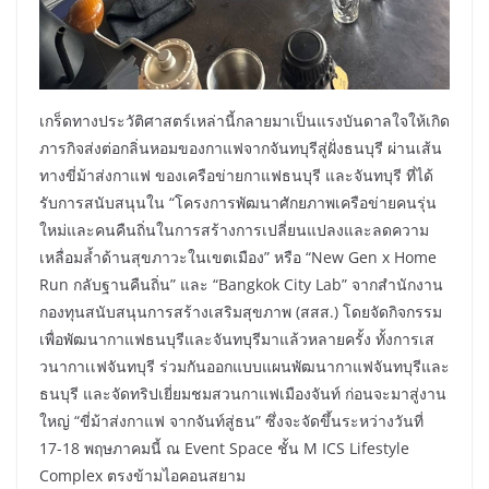
เกร็ดทางประวัติศาสตร์เหล่านี้กลายมาเป็นแรงบันดาลใจให้เกิด
ภารกิจส่งต่อกลิ่นหอมของกาแฟจากจันทบุรีสู่ฝั่งธนบุรี ผ่านเส้น
ทางขี่ม้าส่งกาแฟ ของเครือข่ายกาแฟธนบุรี และจันทบุรี ที่ได้
รับการสนับสนุนใน “โครงการพัฒนาศักยภาพเครือข่ายคนรุ่น
ใหม่และคนคืนถิ่นในการสร้างการเปลี่ยนแปลงและลดความ
เหลื่อมล้ำด้านสุขภาวะในเขตเมือง” หรือ “New Gen x Home
Run กลับฐานคืนถิ่น” และ “Bangkok City Lab” จากสำนักงาน
กองทุนสนับสนุนการสร้างเสริมสุขภาพ (สสส.) โดยจัดกิจกรรม
เพื่อพัฒนากาแฟธนบุรีและจันทบุรีมาแล้วหลายครั้ง ทั้งการเส
วนากาเเฟจันทบุรี ร่วมกันออกแบบแผนพัฒนากาแฟจันทบุรีและ
ธนบุรี และจัดทริปเยี่ยมชมสวนกาแฟเมืองจันท์ ก่อนจะมาสู่งาน
ใหญ่ “ขี่ม้าส่งกาแฟ จากจันท์สู่ธน” ซึ่งจะจัดขึ้นระหว่างวันที่
17-18 พฤษภาคมนี้ ณ Event Space ชั้น M ICS Lifestyle
Complex ตรงข้ามไอคอนสยาม