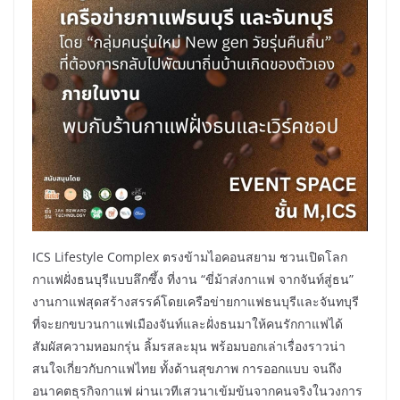
ICS Lifestyle Complex ตรงข้ามไอคอนสยาม ชวนเปิดโลก
กาแฟฝั่งธนบุรีแบบลึกซึ้ง ที่งาน “ขี่ม้าส่งกาแฟ จากจันท์สู่ธน”
งานกาแฟสุดสร้างสรรค์โดยเครือข่ายกาแฟธนบุรีและจันทบุรี
ที่จะยกขบวนกาแฟเมืองจันท์และฝั่งธนมาให้คนรักกาแฟได้
สัมผัสความหอมกรุ่น ลิ้มรสละมุน พร้อมบอกเล่าเรื่องราวน่า
สนใจเกี่ยวกับกาแฟไทย ทั้งด้านสุขภาพ การออกแบบ จนถึง
อนาคตธุรกิจกาแฟ ผ่านเวทีเสวนาเข้มข้นจากคนจริงในวงการ