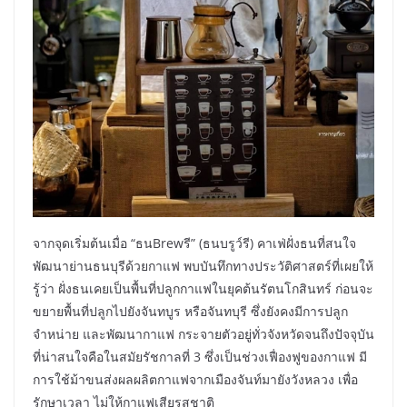
จากจุดเริ่มต้นเมื่อ “ธนBrewรี” (ธนบรูว์รี) คาเฟ่ฝั่งธนที่สนใจ
พัฒนาย่านธนบุรีด้วยกาแฟ พบบันทึกทางประวัติศาสตร์ที่เผยให้
รู้ว่า ฝั่งธนเคยเป็นพื้นที่ปลูกกาแฟในยุคต้นรัตนโกสินทร์ ก่อนจะ
ขยายพื้นที่ปลูกไปยังจันทบูร หรือจันทบุรี ซึ่งยังคงมีการปลูก
จำหน่าย และพัฒนากาแฟ กระจายตัวอยู่ทั่วจังหวัดจนถึงปัจจุบัน
ที่น่าสนใจคือในสมัยรัชกาลที่ 3 ซึ่งเป็นช่วงเฟื่องฟูของกาแฟ มี
การใช้ม้าขนส่งผลผลิตกาแฟจากเมืองจันท์มายังวังหลวง เพื่อ
รักษาเวลา ไม่ให้กาแฟเสียรสชาติ