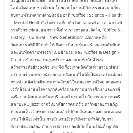
ผจญภัยในโลกของกาแฟ ผ่านประวัติศาสตร์ วัฒนธรรม และ
ไลฟ์สไตล์แบบชาวฝั่งธน โดยภายในงานมีกิจกรรมเสวนาเกี่ยว
กับกาแฟในหลากหลายหัวข้อ อาทิ “Coffee : Science – Health
– Mental Health” เรื่องราวเกี่ยวกับวิทยาศาสตร์ทางด้านกาแฟ
รวมถึงกาแฟและสุขภาวะทั้งด้านร่างกายและจิตใจ, “Coffee &
History – Cultural – New Generation” เมื่อกาแฟคือ
วัฒนธรรมที่มีชีวิต ทำให้เกิดการมีส่วนร่วม สร้างความสัมพันธ์
และบันทึกความทรงจำ แบบข้ามรุ่น และ “Coffee & Design –
Creative” การผสานสุนทรียะของกาแฟเข้ากับดีไซน์
สร้างสรรค์อย่างลงตัว และฟังเรื่องเล่าผลิตภัณฑ์ “อารมณ์ขัน”
ดริปเปอร์กาแฟจากนักออกแบบฝั่งธน ที่ไม่ได้เป็นแค่เครื่องมือชง
กาแฟ แต่ยังเป็นตัวแทนภาพลักษณ์ใหม่ของกาแฟไทย ตลอดจน
เวิร์กช็อปน่าสนใจจากภาคีเครือข่ายสถาบันการศึกษาและภาคี
เครือข่ายฝั่งธนและจันทบุรี และรื่นรมณ์ไปกับการแสดงดนตรี
สด “BSRU Jazz” จากวิทยาลัยการดนตรี มหาวิทยาลัยราชภัฏ
บ้านสมเด็จเจ้าพระยา คลอเคล้าไปกับกลิ่นหอมของกาแฟตลอด
งาน ไม่เพียงเท่านั้น ภายในงานยังคงให้ความสำคัญกับการ
รักษาสิ่งแวดล้อม ด้วยการจัดการขยะที่เกิดขึ้น พร้อมตั้งจุดคัด