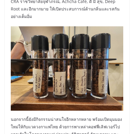
CRA ราชวิทยาลัยจุฬาภรณ์, Achcha Café, ดี มี สุข, Deep
Root และอีกมากมาย ให้เปิดประสบการณ์ด้านกลิ่นและรสกัน
อย่างเต็มอิ่ม
นอกจากนี้ยังมีกิจกรรมน่าสนใจอีกหลากหลาย พร้อมเปิดมุมมอง
ใหม่ให้กับแวดวงกาแฟไทย ด้วยการพาเหล่าคอฟฟี่เลิฟเวอร์ไป