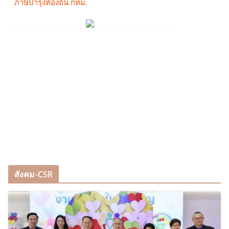
สังคม-CSR