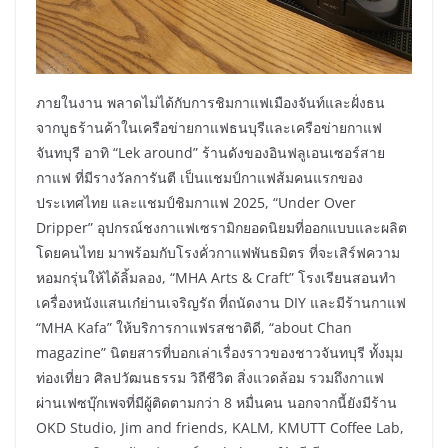
ภายในงาน พลาดไม่ได้กับการชิมกาแฟเมืองจันท์และฝั่งธน
จากบูธร้านค้าในเครือข่ายกาแฟธนบุรีและเครือข่ายกาแฟ
จันทบุรี อาทิ “Lek around” ร้านดังของอินฟลูเอนเซอร์สาย
กาแฟ ที่มีรางวัลการันตี เป็นแชมป์กาแฟส้มคนแรกของ
ประเทศไทย และแชมป์ชิมกาแฟ 2025, “Under Over
Dripper” อุปกรณ์ชงกาแฟเซรามิกยอดนิยมที่ออกแบบและผลิต
โดยคนไทย มาพร้อมกับโรงคั่วกาแฟพันธมิตร ที่จะเสิร์ฟความ
หอมกรุ่นให้ได้ลิ้มลอง, “MHA Arts & Craft” โรงเรียนสอนทำ
เครื่องหนังแสนเก๋ย่านเจริญรัถ ที่ถนัดงาน DIY และมีร้านกาแฟ
“MHA Kafa” ให้บริการกาแฟรสชาติดี, “about Chan
magazine” นิตยสารที่บอกเล่าเรื่องราวของชาวจันทบุรี ทั้งมุม
ท่องเที่ยว ศิลปวัฒนธรรม วิถีชีวิต สิ่งแวดล้อม รวมถึงกาแฟ
ผ่านเฟซบุ๊กเพจที่มีผู้ติดตามกว่า 8 หมื่นคน นอกจากนี้ยังมีร้าน
OKD Studio, Jim and friends, KALM, KMUTT Coffee Lab,