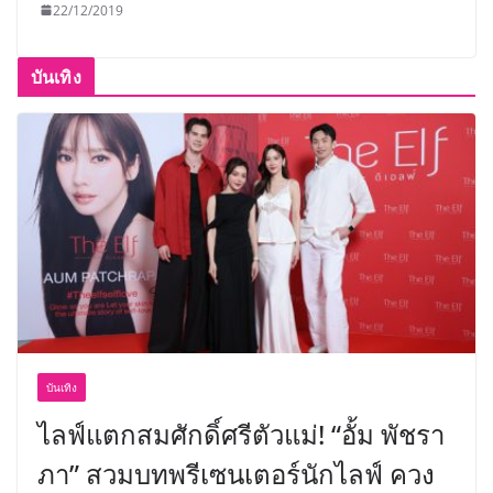
22/12/2019
บันเทิง
บันเทิง
ไลฟ์แตกสมศักดิ์ศรีตัวแม่! “อั้ม พัชรา
ภา” สวมบทพรีเซนเตอร์นักไลฟ์ ควง