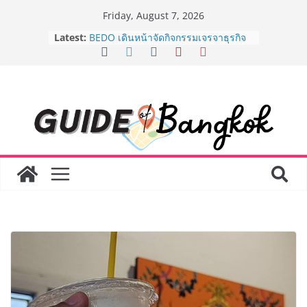
Skip
Friday, August 7, 2026
to
Latest:
BEDO เดินหน้าจัดกิจกรรมเจรจาธุรกิจ
content
“BIO TRADE CONNECT 2026” ยก
ระดับผลิตภัณฑ์ท้องถิ่นสู่ตลาดเชิง
พาณิชย์อย่างยั่งยืน
“ตลาดดอกไม้สี่มุมเมือง” ศูนย์รวมดอกไม้
สด ดอกไม้ประดิษฐ์ พวงมาลัย และสังฆ
ภัณฑ์ครบวงจร ขอเชิญเลือกซื้อมาลัย
และของขวัญต้อนรับวันแม่ เปิดให้
บริการทุกวันตลอด 24 ชั่วโมง
Guangzhou Yinghao School เผยวิสัย
ทัศน์การศึกษาที่พร้อมรับอนาคต “เราไม่
ได้เตรียมนักเรียนเพียงเพื่อก้าวเข้าสู่
มหาวิทยาลัยเท่านั้น แต่ยังเตรียมพวก
เขาให้พร้อมเป็นผู้กำหนดอนาคต”
8.8 “ซูเลียน” รวมพลังนักธุรกิจทั่ว
ประเทศ จัดประชุมใหญ่แห่งปี พบ CEO
“ดร.ปิยะวัฒน์” ถ่ายทอดวิสัยทัศน์ธุรกิจ
พร้อมฟรีคอนเสิร์ต “โชค รถแห่” ยกวง
AirAsia X SEE FAH พันธมิตรทางธุรกิจ
ยาวนานกว่า 20 ปี ต่อยอดเสิร์ฟความ