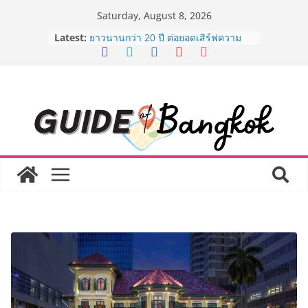
Skip
Saturday, August 8, 2026
to
Latest:
AirAsia X SEE FAH พันธมิตรทางธุรกิจ
content
ยาวนานกว่า 20 ปี ต่อยอดเสิร์ฟความ
อร่อย ยกเมนูระดับตำนาน “ข้าวหน้าไก่
ราชวงศ์” พุ่งทะยานสู่น่านฟ้า
BEDO เดินหน้าจัดกิจกรรมเจรจาธุรกิจ
“BIO TRADE CONNECT 2026” ยก
ระดับผลิตภัณฑ์ท้องถิ่นสู่ตลาดเชิง
พาณิชย์อย่างยั่งยืน
LORDNINE จัดศึกคนดังสายเกม ไทย
ปะทะ ฟิลิปปินส์ ใน “Rise of the Tenth
Lord” เปิดสงครามกิลด์ข้ามประเทศ
ฉลองเซิร์ฟเวอร์ใหม่ เฮเลนา
Guangzhou Yinghao School เผยวิสัย
ทัศน์การศึกษาที่พร้อมรับอนาคต “เราไม่
ได้เตรียมนักเรียนเพียงเพื่อก้าวเข้าสู่
มหาวิทยาลัยเท่านั้น แต่ยังเตรียมพวก
เขาให้พร้อมเป็นผู้กำหนดอนาคต”
8.8 “ซูเลียน” รวมพลังนักธุรกิจทั่ว
ประเทศ จัดประชุมใหญ่แห่งปี พบ CEO
“ดร.ปิยะวัฒน์” ถ่ายทอดวิสัยทัศน์ธุรกิจ