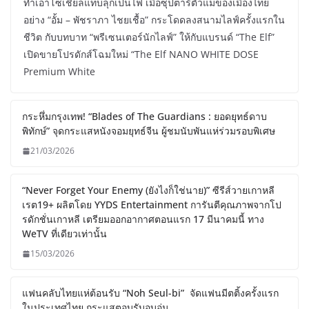
ทำเอาโซเชียลแทบลุกเป็นไฟ เมื่อซุปตาร์ตัวแม่ของเมืองไทย
อย่าง “อั้ม – พัชราภา ไชยเชื้อ” กระโดดลงสนามไลฟ์ครั้งแรกใน
ชีวิต กับบทบาท “พรีเซนเตอร์นักไลฟ์” ให้กับแบรนด์ “The Elf”
เปิดขายโปรดักส์โฉมใหม่ “The Elf NANO WHITE DOSE
Premium White
กระหึ่มกรุงเทพ! “Blades of The Guardians : ยอดยุทธ์ดาบ
พิทักษ์” จุดกระแสหนังจอมยุทธ์จีน ผู้ชมนับพันแห่ร่วมรอบพิเศษ
21/03/2026
“Never Forget Your Enemy (ยังไงก็ใช่นาย)” ซีรีส์วายเกาหลี
เรต19+ ผลิตโดย YYDS Entertainment การันตีคุณภาพจากโป
รดักชั่นเกาหลี เตรียมออกอากาศตอนแรก 17 มีนาคมนี้ ทาง
WeTV ที่เดียวเท่านั้น
15/03/2026
แฟนคลับไทยแห่ต้อนรับ “Noh Seul-bi” จัดแฟนมีตติ้งครั้งแรก
ในประเทศไทย กระแสตอบรับอบอุ่น