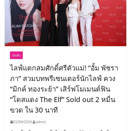
บันเทิง
ไลฟ์แตกสมศักดิ์ศรีตัวแม่! “อั้ม พัชรา
ภา” สวมบทพรีเซนเตอร์นักไลฟ์ ควง
“มิกค์ ทองระย้า” เสิร์ฟโมเมนต์ฟิน
“โดสแดง The Elf” Sold out 2 หมื่น
ขวด ใน 30 นาที
02/04/2026
admin