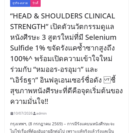
ธุรกิจ-ตลาด
บิวตี้
“HEAD & SHOULDERS CLINICAL
STRENGTH” เปิดตัวนวัตกรรมดูแล
หนังศีรษะ 3 สูตรใหม่ที่มี Selenium
Sulfide 1% ขจัดรังแคซ้ำซากสูงถึง
100%^ พร้อมเปิดความเข้าใจใหม่
ร่วมกับ “หมออร-อรอุมา” และ
“เอิร์ธฐา” อินฟลูเอนเซอร์ชื่อดัง ชี้
สุขภาพหนังศีรษะที่ดีคือจุดเริ่มต้นของ
ความมั่นใจ!!
10/07/2026
admin
กรุงเทพฯ, (8 กรกฎาคม 2569) – การมีรังแคบนหนังศีรษะจะ
ไม่ใช่เรื่องที่ต้องอับอายอีกต่อไป เพราะแท้จริงแล้วรังแคเป็น