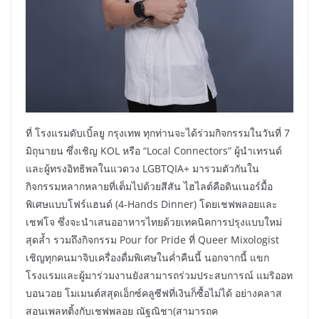
ที่ โรงแรมดับเบิ้ลยู กรุงเทพ ทุกท่านจะได้ร่วมกิจกรรมในวันที่ 7
มิถุนายน ซึ่งเชิญ KOL หรือ “Local Connectors” ผู้นำเทรนด์
และผู้ทรงอิทธิพลในแวดวง LGBTQIA+ มารวมตัวกันใน
กิจกรรมหลากหลายที่เต็มไปด้วยสีสัน ไฮไลต์คือดินเนอร์มื้อ
พิเศษแบบโฟร์แฮนด์ (4-Hands Dinner) โดยเชฟพลอยและ
เชฟโจ ซึ่งจะนำเสนออาหารไทยด้วยเทคนิคการปรุงแบบใหม่
สุดล้ำ รวมถึงกิจกรรม Pour for Pride ที่ Queer Mixologist
เชิญทุกคนมาจิบเครื่องดื่มพิเศษในค่ำคืนนี้ นอกจากนี้ แขก
โรงแรมและผู้มาร่วมงานยังสามารถร่วมประสบการณ์ แมริออท
บอนวอย โมเมนต์สสุดเอ็กซ์คลูซีฟที่เงินก็ซื้อไม่ได้ อย่างคลาส
สอนเพลทติ้งกับเชฟพลอย ณัฐณิชา(สามารถค