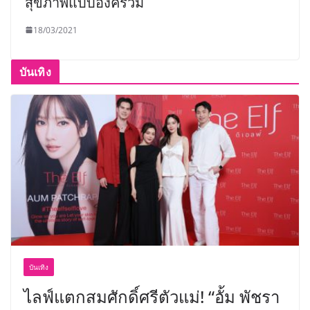
สุขภาพแบบองค์รวม
18/03/2021
บันเทิง
บันเทิง
ไลฟ์แตกสมศักดิ์ศรีตัวแม่! “อั้ม พัชรา