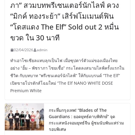
ภา” สวมบทพรีเซนเตอร์นักไลฟ์ ควง
“มิกค์ ทองระย้า” เสิร์ฟโมเมนต์ฟิน
“โดสแดง The Elf” Sold out 2 หมื่น
ขวด ใน 30 นาที
02/04/2026
admin
ทำเอาโซเชียลแทบลุกเป็นไฟ เมื่อซุปตาร์ตัวแม่ของเมืองไทย
อย่าง “อั้ม – พัชราภา ไชยเชื้อ” กระโดดลงสนามไลฟ์ครั้งแรกใน
ชีวิต กับบทบาท “พรีเซนเตอร์นักไลฟ์” ให้กับแบรนด์ “The Elf”
เปิดขายโปรดักส์โฉมใหม่ “The Elf NANO WHITE DOSE
Premium White
กระหึ่มกรุงเทพ! “Blades of The
Guardians : ยอดยุทธ์ดาบพิทักษ์” จุด
กระแสหนังจอมยุทธ์จีน ผู้ชมนับพันแห่ร่วม
รอบพิเศษ