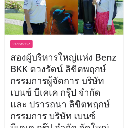
พร้อมฟรีคอนเสิร์ต “โชค รถแห่” ยกวง
ประชาสัมพันธ์
สองผู้บริหารใหญ่แห่ง Benz
BKK ตวงรัตน์ ลิขิตพฤกษ์
กรรมการผู้จัดการ บริษัท
เบนซ์ บีเคเค กรุ๊ป จำกัด
และ ปรารถนา ลิขิตพฤกษ์
กรรมการ บริษัท เบนซ์
บีเคเค กรุ๊ป จำกัด จัดใหญ่