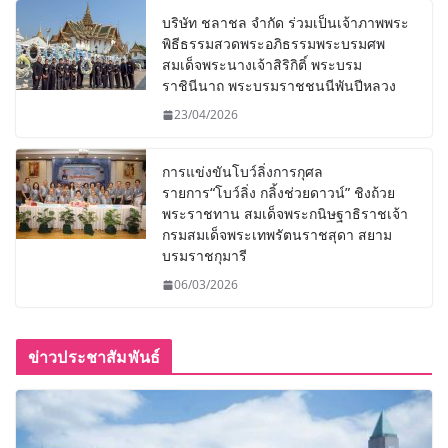
บริษัท ชลาชล จำกัด ร่วมเป็นเจ้าภาพพระ
พิธีธรรมสวดพระอภิธรรมพระบรมศพ
สมเด็จพระนางเจ้าสิริกิติ์ พระบรม
ราชินีนาถ พระบรมราชชนนีพันปีหลวง
23/04/2026
การแข่งขันโบว์ลิ่งการกุศล
รายการ“โบว์ลิ่ง กลิ้งช่วยดาวน์” ชิงถ้วย
พระราชทาน สมเด็จพระกนิษฐาธิราชเจ้า
กรมสมเด็จพระเทพรัตนราชสุดา สยาม
บรมราชกุมารี
06/03/2026
ข่าวประชาสัมพันธ์