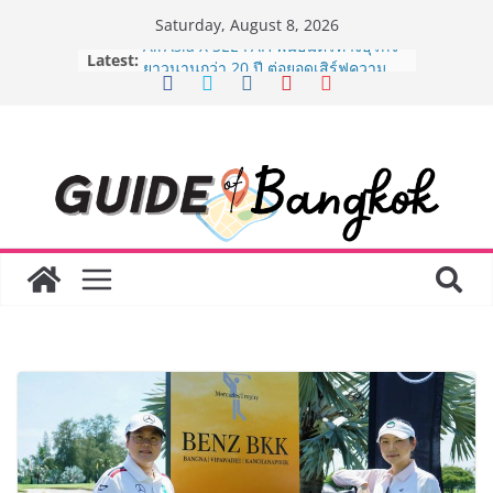
Skip
Saturday, August 8, 2026
to
Latest:
AirAsia X SEE FAH พันธมิตรทางธุรกิจ
content
ยาวนานกว่า 20 ปี ต่อยอดเสิร์ฟความ
อร่อย ยกเมนูระดับตำนาน “ข้าวหน้าไก่
ราชวงศ์” พุ่งทะยานสู่น่านฟ้า
BEDO เดินหน้าจัดกิจกรรมเจรจาธุรกิจ
“BIO TRADE CONNECT 2026” ยก
ระดับผลิตภัณฑ์ท้องถิ่นสู่ตลาดเชิง
พาณิชย์อย่างยั่งยืน
LORDNINE จัดศึกคนดังสายเกม ไทย
ปะทะ ฟิลิปปินส์ ใน “Rise of the Tenth
Lord” เปิดสงครามกิลด์ข้ามประเทศ
ฉลองเซิร์ฟเวอร์ใหม่ เฮเลนา
Guangzhou Yinghao School เผยวิสัย
ทัศน์การศึกษาที่พร้อมรับอนาคต “เราไม่
ได้เตรียมนักเรียนเพียงเพื่อก้าวเข้าสู่
มหาวิทยาลัยเท่านั้น แต่ยังเตรียมพวก
เขาให้พร้อมเป็นผู้กำหนดอนาคต”
8.8 “ซูเลียน” รวมพลังนักธุรกิจทั่ว
ประเทศ จัดประชุมใหญ่แห่งปี พบ CEO
“ดร.ปิยะวัฒน์” ถ่ายทอดวิสัยทัศน์ธุรกิจ