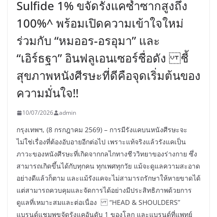
Sulfide 1% ขจัดรังแคซ้ำซากสูงถึง
100%^ พร้อมเปิดความเข้าใจใหม่
ร่วมกับ “หมออร-อรอุมา” และ
“เอิร์ธฐา” อินฟลูเอนเซอร์ชื่อดัง ชี้
สุขภาพหนังศีรษะที่ดีคือจุดเริ่มต้นของ
ความมั่นใจ!!
10/07/2026
admin
กรุงเทพฯ, (8 กรกฎาคม 2569) – การมีรังแคบนหนังศีรษะจะ
ไม่ใช่เรื่องที่ต้องอับอายอีกต่อไป เพราะแท้จริงแล้วรังแคเป็น
ภาวะของหนังศีรษะที่เกิดจากกลไกทางชีววิทยาของร่างกาย ซึ่ง
สามารถเกิดขึ้นได้กับทุกคน ทุกเพศทุกวัย แม้จะดูแลความสะอาด
อย่างดีแล้วก็ตาม และแม้รังแคจะไม่สามารถรักษาให้หายขาดได้
แต่สามารถควบคุมและจัดการได้อย่างมีประสิทธิภาพด้วยการ
ดูแลที่เหมาะสมและต่อเนื่อง “HEAD & SHOULDERS”
แบรนด์แชมพูขจัดรังแคอันดับ 1 ของโลก และแบรนด์ที่แพทย์