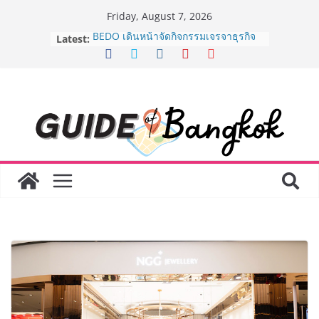
Skip
Friday, August 7, 2026
to
Latest:
BEDO เดินหน้าจัดกิจกรรมเจรจาธุรกิจ
content
“BIO TRADE CONNECT 2026” ยก
ระดับผลิตภัณฑ์ท้องถิ่นสู่ตลาดเชิง
พาณิชย์อย่างยั่งยืน
“ตลาดดอกไม้สี่มุมเมือง” ศูนย์รวมดอกไม้
สด ดอกไม้ประดิษฐ์ พวงมาลัย และสังฆ
ภัณฑ์ครบวงจร ขอเชิญเลือกซื้อมาลัย
และของขวัญต้อนรับวันแม่ เปิดให้
บริการทุกวันตลอด 24 ชั่วโมง
Guangzhou Yinghao School เผยวิสัย
ทัศน์การศึกษาที่พร้อมรับอนาคต “เราไม่
ได้เตรียมนักเรียนเพียงเพื่อก้าวเข้าสู่
มหาวิทยาลัยเท่านั้น แต่ยังเตรียมพวก
เขาให้พร้อมเป็นผู้กำหนดอนาคต”
8.8 “ซูเลียน” รวมพลังนักธุรกิจทั่ว
ประเทศ จัดประชุมใหญ่แห่งปี พบ CEO
“ดร.ปิยะวัฒน์” ถ่ายทอดวิสัยทัศน์ธุรกิจ
พร้อมฟรีคอนเสิร์ต “โชค รถแห่” ยกวง
AirAsia X SEE FAH พันธมิตรทางธุรกิจ
ยาวนานกว่า 20 ปี ต่อยอดเสิร์ฟความ