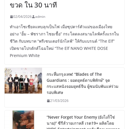
ขวด ใน 30 นาที
02/04/2026
admin
ทำเอาโซเชียลแทบลุกเป็นไฟ เมื่อซุปตาร์ตัวแม่ของเมืองไทย
อย่าง “อั้ม – พัชราภา ไชยเชื้อ” กระโดดลงสนามไลฟ์ครั้งแรกใน
ชีวิต กับบทบาท “พรีเซนเตอร์นักไลฟ์” ให้กับแบรนด์ “The Elf”
เปิดขายโปรดักส์โฉมใหม่ “The Elf NANO WHITE DOSE
Premium White
กระหึ่มกรุงเทพ! “Blades of The
Guardians : ยอดยุทธ์ดาบพิทักษ์” จุด
กระแสหนังจอมยุทธ์จีน ผู้ชมนับพันแห่ร่วม
รอบพิเศษ
21/03/2026
“Never Forget Your Enemy (ยังไงก็ใช่
นาย)” ซีรีส์วายเกาหลี เรต19+ ผลิตโดย