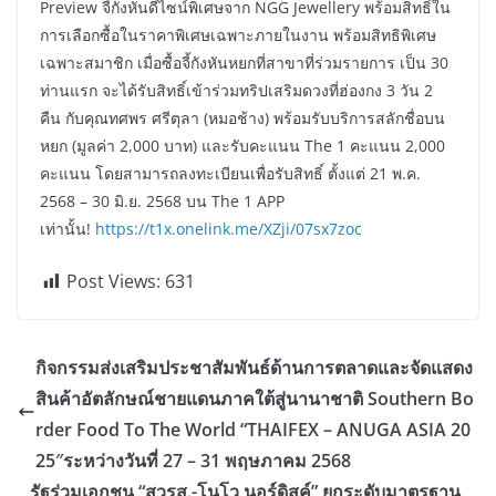
Preview จี้กังหันดีไซน์พิเศษจาก NGG Jewellery พร้อมสิทธิ์ใน
การเลือกซื้อในราคาพิเศษเฉพาะภายในงาน พร้อมสิทธิพิเศษ
เฉพาะสมาชิก เมื่อซื้อจี้กังหันหยกที่สาขาที่ร่วมรายการ เป็น 30
ท่านแรก จะได้รับสิทธิ์เข้าร่วมทริปเสริมดวงที่ฮ่องกง 3 วัน 2
คืน กับคุณทศพร ศรีตุลา (หมอช้าง) พร้อมรับบริการสลักชื่อบน
หยก (มูลค่า 2,000 บาท) และรับคะแนน The 1 คะแนน 2,000
คะแนน โดยสามารถลงทะเบียนเพื่อรับสิทธิ์ ตั้งแต่ 21 พ.ค.
2568 – 30 มิ.ย. 2568 บน The 1 APP
เท่านั้น!
https://t1x.onelink.me/XZji/07sx7zoc
Post Views:
631
กิจกรรมส่งเสริมประชาสัมพันธ์ด้านการตลาดและจัดแสดง
สินค้าอัตลักษณ์ชายแดนภาคใต้สู่นานาชาติ Southern Bo
rder Food To The World “THAIFEX – ANUGA ASIA 20
25″ระหว่างวันที่ 27 – 31 พฤษภาคม 2568
รัฐร่วมเอกชน “สวรส.-โนโว นอร์ดิสค์” ยกระดับมาตรฐาน