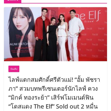
บันเทิง
ไลฟ์แตกสมศักดิ์ศรีตัวแม่! “อั้ม พัชรา
ภา” สวมบทพรีเซนเตอร์นักไลฟ์ ควง
“มิกค์ ทองระย้า” เสิร์ฟโมเมนต์ฟิน
“โดสแดง The Elf” Sold out 2 หมื่น