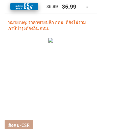
สังคม-CSR