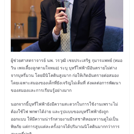
ผู้ช่วยศาสตราจารย์ นพ. วรวุฒิ เชยประเสริฐ กุมารแพทย์ (หมอ
วิน เพจเลี้ยงลูกตามใจหมอ) ระบุ บุหรี่ไฟฟ้ามีอันตรายไม่ต่าง
จากบุหรี่มวน โดยมีนิโคตินสูงมาก ก่อให้เกิดอันตรายต่อสมอง
โดยเฉพาะสมองของเด็กที่ยังเจริญไม่เต็มที่ ส่งผลต่อการพัฒนา
ของสมองและการเรียนรู้อย่างมาก
นอกจากนี้บุหรี่ไฟฟ้ายังมีความสะดวกในการใช้งานเพราะไม่
ต้องใช้ไฟ พกพาได้ง่าย และรูปแบบของบุหรี่ไฟฟ้ายังถูก
ออกแบบ ให้มีความน่ารักสวยงามมีรสชาติหอมหวานดูไม่เป็น
พิษภัย แต่การสูบแต่ละครั้งอาจได้ปริมาณนิโคตินมากกว่าการ
สูบบุหรี่ปกติ