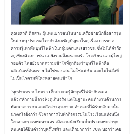
คุณยศวดี ดิสสระ ผู้แทนเยาวชนในนามเครือข่ายนักสื่อสารรุ่น
ใหม่ ระบุ ประเทศไทยกำลังเผชิญปัญหาใหญ่เรื่อง การขาด
ความรู้เท่าทันบุหรี่ไฟฟ้าในกลุ่มเด็กและเยาวชน ซึ่งไม่ได้จำกัด
อยู่เพียงตัวเยาวชน แต่ยังรวมถึงครอบครัว โรงเรียน และผู้ใหญ่
รอบตัว โดยยังขาดความเข้าใจที่ถูกต้องว่าบุหรี่ไฟฟ้าคือ
ผลิตภัณฑ์อันตราย ไม่ใช่ของเล่น ไม่ใช่แฟชั่น และไม่ใช่สิ่งที่
ไม่เป็นไรตามที่ใครหลายคนเข้าใจ
“ทุกท่านทราบไหมว่า เด็กประถมรู้จักบุหรี่ไฟฟ้ากันหมด
แล้ว?”คำถามนี้อาจฟังดูเกินจริง แต่ในฐานะคนทำงานด้านการ
พัฒนาเยาวชนและสื่อสารสุขภาวะ คำตอบที่ได้รับกลับมานั้น
น่าตกใจยิ่งกว่า ซึ่งจากการไปทำกิจกรรมในโรงเรียนแห่งหนึ่ง
ใจกลางกรุงเทพมหานคร เมื่อถามนักเรียนชั้นประถมพบว่าทุก
คนเคยได้ยินคำว่าบุหรี่ไฟฟ้า และเด็กมากกว่า 70% บอกว่าเคย