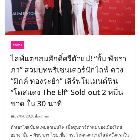
บันเทิง
ไลฟ์แตกสมศักดิ์ศรีตัวแม่! “อั้ม พัชรา
ภา” สวมบทพรีเซนเตอร์นักไลฟ์ ควง
“มิกค์ ทองระย้า” เสิร์ฟโมเมนต์ฟิน
“โดสแดง The Elf” Sold out 2 หมื่น
ขวด ใน 30 นาที
02/04/2026
admin
ทำเอาโซเชียลแทบลุกเป็นไฟ เมื่อซุปตาร์ตัวแม่ของเมืองไทย
อย่าง “อั้ม – พัชราภา ไชยเชื้อ” กระโดดลงสนามไลฟ์ครั้งแรกใน