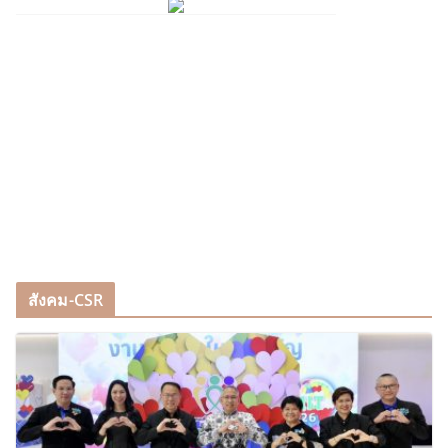
สังคม-CSR