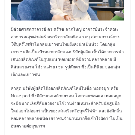
ผู้ช่วยศาสตราจารย์ ดร.ศรีรัช ลาภใหญ่ อาจารย์ประจำคณะ
สาธารณสุขศาสตร์ มหาวิทยาลัยมหิดล ระบุ สถานการณ์การ
ใช้บุหรี่ไฟฟ้าในกลุ่มเยาวชนไทยยังคงน่าเป็นห่วง โดยกลุ่ม
เยาวชนถือเป็นเป้าหมายหลักของบริษัทผู้ผลิต เห็นได้จากการนำ
เสนอผลิตภัณฑ์ในรูปแบบ ‘ทอยพอด’ ที่มีความหลากหลาย มี
สีสันสวยงาม ใช้งานง่าย เช่น รูปตุ๊กตา ซึ่งเป็นที่นิยมของกลุ่ม
เด็กและเยาวชน
ล่าสุด บริษัทผู้ผลิตได้ออกผลิตภัณฑ์ใหม่ในชื่อ ‘พอดจมูก’ หรือ
Nose pod ซึ่งมีลักษณะคล้ายยาดม โดยทอยพอดและพอดจมูก
จะมีขนาดเล็กสีสันสวยงามใช้งานง่ายเหมาะสำหรับนักสูบมือ
ใหม่แยกไม่ออกว่าเป็นของเล่นจริงหรือบุหรี่ไฟฟ้า และยังมีกลิ่น
หอมหลากหลายชนิด เยาวชนจำนวนมากจึงเข้าใจผิดว่าไม่เป็น
อันตรายต่อสุขภาพ