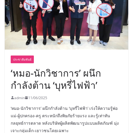
บริการทุกวันตลอด 24 ชั่วโมง
ครั้งแรกของไทย ส่งอุปกรณ์วิทยาศาสตร์
“CE-7 MATCH” ฝีมือคนไทย ร่วมภารกิจ
สำรวจดวงจันทร์ 24 สิงหาคมนี้
ประชาสัมพันธ์
‘หมอ-นักวิชาการ’ ผนึก
กำลังต้าน ‘บุหรี่ไฟฟ้า’
admin
11/06/2025
‘หมอ-นักวิชาการ’ ผนึกกำลังต้าน ‘บุหรี่ไฟฟ้า’ เร่งให้ความรู้พ่อ
แม่-ผู้ปกครอง-ครู ตระหนักถึงพิษภัยร้ายแรง และรู้เท่าทัน
กลยุทธ์การตลาด หลังบริษัทผู้ผลิตพัฒนารูปแบบผลิตภัณฑ์ มุ่ง
เจาะกลุ่มเด็ก-เยาวชนโดยเฉพาะ