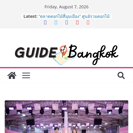
Skip
Friday, August 7, 2026
to
BEDO เดินหน้าจัดกิจกรรมเจรจาธุรกิจ
Latest:
“BIO TRADE CONNECT 2026” ยก
content
ระดับผลิตภัณฑ์ท้องถิ่นสู่ตลาดเชิง
พาณิชย์อย่างยั่งยืน
“ตลาดดอกไม้สี่มุมเมือง” ศูนย์รวมดอกไม้
สด ดอกไม้ประดิษฐ์ พวงมาลัย และสังฆ
ภัณฑ์ครบวงจร ขอเชิญเลือกซื้อมาลัย
และของขวัญต้อนรับวันแม่ เปิดให้
บริการทุกวันตลอด 24 ชั่วโมง
ครั้งแรกของไทย ส่งอุปกรณ์วิทยาศาสตร์
“CE-7 MATCH” ฝีมือคนไทย ร่วมภารกิจ
สำรวจดวงจันทร์ 24 สิงหาคมนี้
8.8 “ซูเลียน” รวมพลังนักธุรกิจทั่ว
ประเทศ จัดประชุมใหญ่แห่งปี พบ CEO
“ดร.ปิยะวัฒน์” ถ่ายทอดวิสัยทัศน์ธุรกิจ
พร้อมฟรีคอนเสิร์ต “โชค รถแห่” ยกวง
AirAsia X SEE FAH พันธมิตรทางธุรกิจ
ยาวนานกว่า 20 ปี ต่อยอดเสิร์ฟความ
อร่อย ยกเมนูระดับตำนาน “ข้าวหน้าไก่
ราชวงศ์” พุ่งทะยานสู่น่านฟ้า