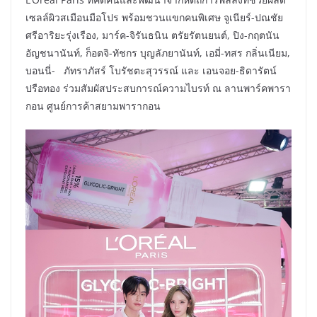
เซลล์ผิวสเมือนมือโปร พร้อมชวนแขกคนพิเศษ จูเนียร์-ปณชัย
ศรีอาริยะรุ่งเรือง, มาร์ค-จิรันธนิน ตรัยรัตนยนต์, ปิง-กฤตนัน
อัญชนานันท์, ก็อตจิ-ทัชกร บุญลัภยานันท์, เอมี่-ทสร กลิ่นเนียม,
บอนนี่- ภัทราภัสร์ โบรัชตะสุวรรณ์ และ เอนจอย-ธิดารัตน์
ปรือทอง ร่วมสัมผัสประสบการณ์ความไบรท์ ณ ลานพาร์คพารา
กอน ศูนย์การค้าสยามพารากอน