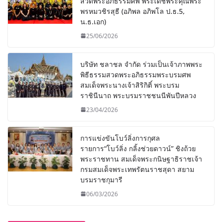
สวดพระอภิธรรมศพ พระเดชพระคุณพระ
พรหมวชิรสุธี (อภิพล อภิพโล ป.ธ.5,
น.ธ.เอก)
25/06/2026
บริษัท ชลาชล จำกัด ร่วมเป็นเจ้าภาพพระ
พิธีธรรมสวดพระอภิธรรมพระบรมศพ
สมเด็จพระนางเจ้าสิริกิติ์ พระบรม
ราชินีนาถ พระบรมราชชนนีพันปีหลวง
23/04/2026
การแข่งขันโบว์ลิ่งการกุศล
รายการ“โบว์ลิ่ง กลิ้งช่วยดาวน์” ชิงถ้วย
พระราชทาน สมเด็จพระกนิษฐาธิราชเจ้า
กรมสมเด็จพระเทพรัตนราชสุดา สยาม
บรมราชกุมารี
06/03/2026