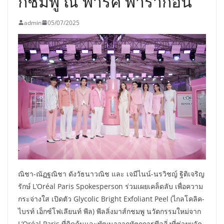
กชมพู ณ พาร์ค พารากอน
admin
05/07/2025
ณิชา-ณัฏฐณิชา ดังวัธนาวณิช และ เจมีไนน์-นรวิชญ์ ฐิติเจริญ
รักษ์ L’Oréal Paris Spokesperson ร่วมเผยเคล็ดลับ เพื่อความ
กระจ่างใส เปิดตัว Glycolic Bright Exfoliant Peel (ไกลโคลิค-
ไบรท์ เอ็กซ์โฟเลียนท์ พีล) พีลลิ่งมาส์กชมพู นวัตกรรมใหม่จาก
L’Oréal Paris ที่คิดค้นและพัฒนาจากหัตถการพีลลิ่งที่ช่วยผลัด