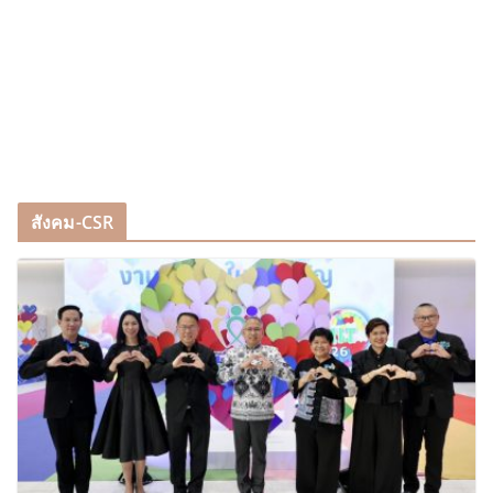
สังคม-CSR