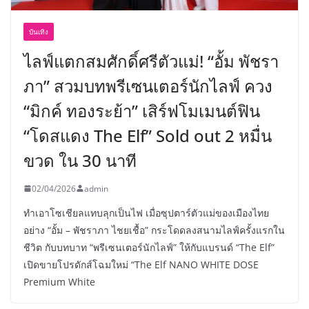
บันเทิง
ไลฟ์แตกสมศักดิ์ศรีตัวแม่! “อั้ม พัชรา
ภา” สวมบทพรีเซนเตอร์นักไลฟ์ ควง
“มิกค์ ทองระย้า” เสิร์ฟโมเมนต์ฟิน
“โดสแดง The Elf” Sold out 2 หมื่น
ขวด ใน 30 นาที
02/04/2026
admin
ทำเอาโซเชียลแทบลุกเป็นไฟ เมื่อซุปตาร์ตัวแม่ของเมืองไทย
อย่าง “อั้ม – พัชราภา ไชยเชื้อ” กระโดดลงสนามไลฟ์ครั้งแรกใน
ชีวิต กับบทบาท “พรีเซนเตอร์นักไลฟ์” ให้กับแบรนด์ “The Elf”
เปิดขายโปรดักส์โฉมใหม่ “The Elf NANO WHITE DOSE
Premium White