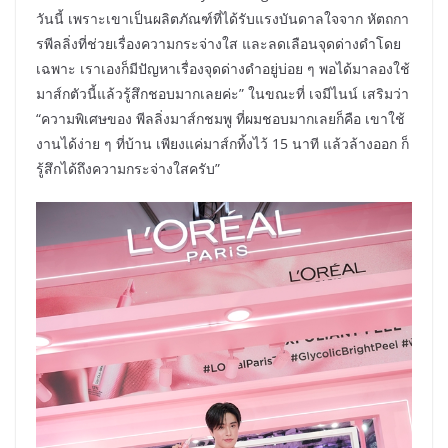
วันนี้ เพราะเขาเป็นผลิตภัณฑ์ที่ได้รับแรงบันดาลใจจาก หัตถกา
รพีลลิ่งที่ช่วยเรื่องความกระจ่างใส และลดเลือนจุดด่างดำโดย
เฉพาะ เราเองก็มีปัญหาเรื่องจุดด่างดำอยู่บ่อย ๆ พอได้มาลองใช้
มาส์กตัวนี้แล้วรู้สึกชอบมากเลยค่ะ” ในขณะที่ เจมีไนน์ เสริมว่า
“ความพิเศษของ พีลลิ่งมาส์กชมพู ที่ผมชอบมากเลยก็คือ เขาใช้
งานได้ง่าย ๆ ที่บ้าน เพียงแค่มาส์กทิ้งไว้ 15 นาที แล้วล้างออก ก็
รู้สึกได้ถึงความกระจ่างใสครับ”