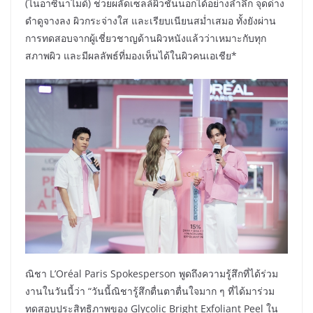
(ไนอาซินาไมด์) ช่วยผลัดเซลล์ผิวชั้นนอกได้อย่างล้ำลึก จุดด่าง
ดำดูจางลง ผิวกระจ่างใส และเรียบเนียนสม่ำเสมอ ทั้งยังผ่าน
การทดสอบจากผู้เชี่ยวชาญด้านผิวหนังแล้วว่าเหมาะกับทุก
สภาพผิว และมีผลลัพธ์ที่มองเห็นได้ในผิวคนเอเชีย*
ณิชา L’Oréal Paris Spokesperson พูดถึงความรู้สึกที่ได้ร่วม
งานในวันนี้ว่า “วันนี้ณิชารู้สึกตื่นตาตื่นใจมาก ๆ ที่ได้มาร่วม
ทดสอบประสิทธิภาพของ Glycolic Bright Exfoliant Peel ใน