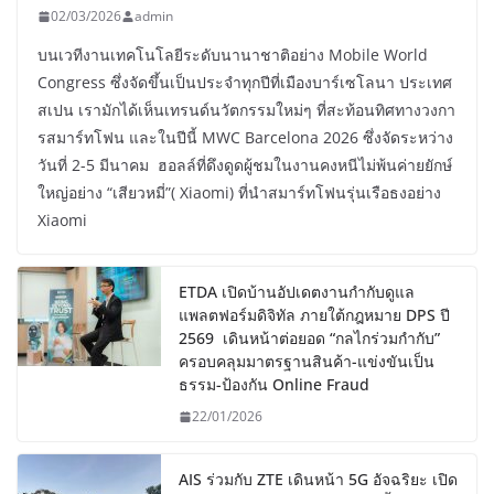
02/03/2026
admin
บนเวทีงานเทคโนโลยีระดับนานาชาติอย่าง Mobile World
Congress ซึ่งจัดขึ้นเป็นประจำทุกปีที่เมืองบาร์เซโลนา ประเทศ
สเปน เรามักได้เห็นเทรนด์นวัตกรรมใหม่ๆ ที่สะท้อนทิศทางวงกา
รสมาร์ทโฟน และในปีนี้ MWC Barcelona 2026 ซึ่งจัดระหว่าง
วันที่ 2-5 มีนาคม ฮอลล์ที่ดึงดูดผู้ชมในงานคงหนีไม่พ้นค่ายยักษ์
ใหญ่อย่าง “เสียวหมี่”( Xiaomi) ที่นำสมาร์ทโฟนรุ่นเรือธงอย่าง
Xiaomi
ETDA เปิดบ้านอัปเดตงานกำกับดูแล
แพลตฟอร์มดิจิทัล ภายใต้กฎหมาย DPS ปี
2569 เดินหน้าต่อยอด “กลไกร่วมกำกับ”
ครอบคลุมมาตรฐานสินค้า-แข่งขันเป็น
ธรรม-ป้องกัน Online Fraud
22/01/2026
AIS ร่วมกับ ZTE เดินหน้า 5G อัจฉริยะ เปิด