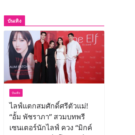
บันเทิง
บันเทิง
ไลฟ์แตกสมศักดิ์ศรีตัวแม่!
“อั้ม พัชราภา” สวมบทพรี
เซนเตอร์นักไลฟ์ ควง “มิกค์