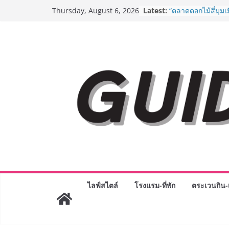
Skip
Latest:
“ตลาดดอกไม้สี่มุมเ
Thursday, August 6, 2026
to
สด ดอกไม้ประดิษฐ์
ภัณฑ์ครบวงจร ขอเช
content
และของขวัญต้อนรับ
บริการทุกวันตลอด 
ครั้งแรกของไทย ส่
“CE-7 MATCH” ฝีม
สำรวจดวงจันทร์ 24
เจาะเบื้องหลังควา
Day 2026 จากแคมเ
Phenomenon ของไท
Experience-driven
“ประสบการณ์” สู่แ
จ่าย ผสาน Ecosyst
กลุ่มเซ็นทรัล สร้
3 ปี
กรมการท่องเที่ยวเ
Coach รุ่นใหม่ ขับเ
ไลฟ์สไตล์
โรงแรม-ที่พัก
ตระเวนกิน-เ
ไทยสู่มาตรฐานสาก
Green Tourism P
BEDO เดินหน้าจัดก
“BIO TRADE CON