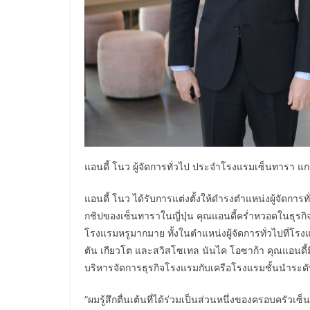
แอนดี้ โนว ผู้จัดการทั่วไป ประจำโรงแรมเซ็นทารา แ
แอนดี้ โนว ได้รับการแต่งตั้งให้ดำรงตำแหน่งผู้จัดก
กชิปของเซ็นทาราในญี่ปุ่น คุณแอนดี้คร่ำหวอดในธุ
โรงแรมหรูมากมาย ทั้งในตำแหน่งผู้จัดการทั่วไปที่โรงแ
ตัน เกียวโต และสวิสโซเทล นันไค โอซาก้า คุณแอนดี
บริหารจัดการธุรกิจโรงแรมกับเครือโรงแรมชั้นนำระ
“ผมรู้สึกตื่นเต้นที่ได้ร่วมเป็นส่วนหนึ่งของครอบครั