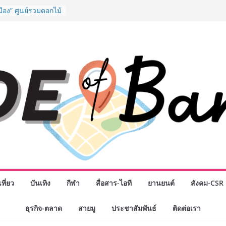
มือง” ศูนย์รวมดอกไม้
 พวงมาลัย และสังฆ
ิญเลือกซื้อมาลัย
วันแม่ เปิดให้
24 ชั่วโมง
งอุปกรณ์วิทยาศาสตร์
ือคนไทย ร่วมภารกิจ
 สิงหาคมนี้
มสำเร็จของ The 1
ปญสู่ Shopping
ย เมื่อ
 Loyalty พลิก
รงขับเคลื่อนการใช้
em ที่แข็งแกร่งของ
างยอดขายสูงสุดในรอบ
ดินหน้าสร้าง Green
คลื่อนการท่องเที่ยว
ที่ยว
บันเทิง
กีฬา
สื่อสาร-ไอที
ยานยนต์
สังคม-CSR
ล ภายใต้ Thailand
lan 2030
ธุรกิจ-ตลาด
สายมู
ประชาสัมพันธ์
ติดต่อเรา
ิจกรรมเจรจาธุรกิจ
NECT 2026” ยก