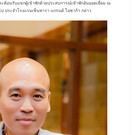
ละต้อนรับแขกผู้เข้าพักด้วยประสบการณ์เข้าพักอันยอดเยี่ยม ณ
ทั่วไป ประจำโรงแรมเซ็นทารา แกรนด์ โอซาก้า กล่าว