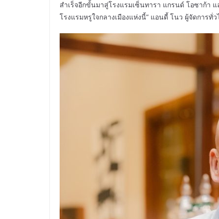
สำเร็จอีกขั้นมาสู่โรงแรมเซ็นทารา แกรนด์ โอซาก้า แ
โรงแรมหรูใจกลางเมืองแห่งนี้” แอนดี้ โนว ผู้จัดการ