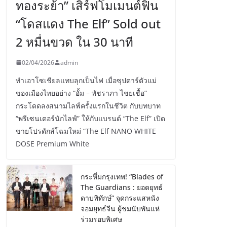
ทองระย้า” เสิร์ฟโมเมนต์ฟิน
“โดสแดง The Elf” Sold out
2 หมื่นขวด ใน 30 นาที
02/04/2026
admin
ทำเอาโซเชียลแทบลุกเป็นไฟ เมื่อซุปตาร์ตัวแม่
ของเมืองไทยอย่าง “อั้ม – พัชราภา ไชยเชื้อ”
กระโดดลงสนามไลฟ์ครั้งแรกในชีวิต กับบทบาท
“พรีเซนเตอร์นักไลฟ์” ให้กับแบรนด์ “The Elf” เปิด
ขายโปรดักส์โฉมใหม่ “The Elf NANO WHITE
DOSE Premium White
กระหึ่มกรุงเทพ! “Blades of
The Guardians : ยอดยุทธ์
ดาบพิทักษ์” จุดกระแสหนัง
จอมยุทธ์จีน ผู้ชมนับพันแห่
ร่วมรอบพิเศษ