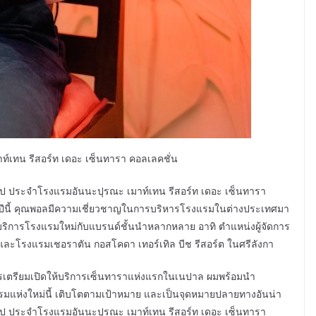
ท์เทน รีสอร์ท เดอะ เซ็นทารา คอลเลคชั่น
ั่วไป ประจำโรงแรมอันนะปุรณะ เมาท์เทน รีสอร์ท เดอะ เซ็นทารา
คมปีนี้ คุณพอลมีความเชี่ยวชาญในการบริหารโรงแรมในต่างประเทศมา
บริการโรงแรมใหม่กับแบรนด์ชั้นนำหลากหลาย อาทิ ตำแหน่งผู้จัดการ
ละโรงแรมเชอราตัน กอสโคดา เทอร์เทิล บีช รีสอร์ต ในศรีลังกา
ญในการเตรียมเปิดให้บริการเซ็นทาราแห่งแรกในเนปาล ผมพร้อมนำ
ห่งใหม่นี้ เติบโตตามเป้าหมาย และเป็นจุดหมายปลายทางอันน่า
ทั่วไป ประจำโรงแรมอันนะปุรณะ เมาท์เทน รีสอร์ท เดอะ เซ็นทารา