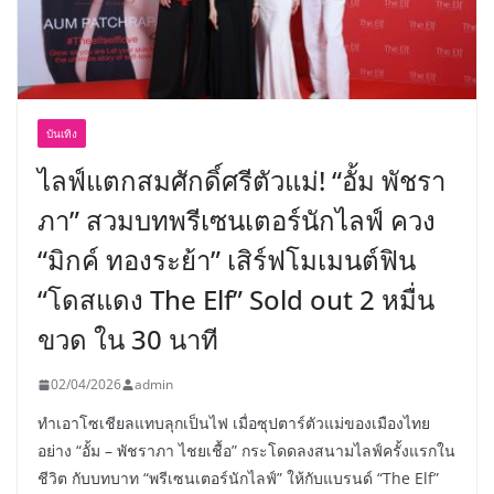
บันเทิง
ไลฟ์แตกสมศักดิ์ศรีตัวแม่! “อั้ม พัชรา
ภา” สวมบทพรีเซนเตอร์นักไลฟ์ ควง
“มิกค์ ทองระย้า” เสิร์ฟโมเมนต์ฟิน
“โดสแดง The Elf” Sold out 2 หมื่น
ขวด ใน 30 นาที
02/04/2026
admin
ทำเอาโซเชียลแทบลุกเป็นไฟ เมื่อซุปตาร์ตัวแม่ของเมืองไทย
อย่าง “อั้ม – พัชราภา ไชยเชื้อ” กระโดดลงสนามไลฟ์ครั้งแรกใน
ชีวิต กับบทบาท “พรีเซนเตอร์นักไลฟ์” ให้กับแบรนด์ “The Elf”