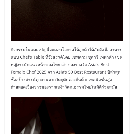
กิจกรรมในแคมเปญนี้จะมอบโอกาสให้ลูกค้าได้สัมผัสมื้ออาหาร
แบบ Chef’s Table ที่รังสรรค์โดย เชฟตาม ชุดารี เทพาคำ เชฟ
หญิงระดับแนวหน้าของไทย เจ้าของรางวัล Asia’s Best
Female Chef 2025 จาก Asia’s 50 Best Restaurant ปีล่าสุด
ซึ่งสร้างสรรค์ทุกจานจากวัตถุดิบท้องถิ่นด้วยเทคนิคชั้นสูง
ถ่ายทอดเรื่องราวของรากเหง้าวัฒนธรรมไทยในมิติร่วมสมัย