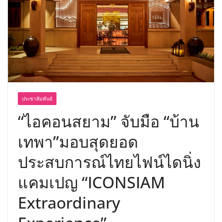
“ดร.ปิยะวัฒน์” ถ่ายทอดวิสัยทัศน์ธุรกิจ
พร้อมฟรีคอนเสิร์ต “โชค รถแห่” ยกวง
ประชาสัมพันธ์
“ไอคอนสยาม” จับมือ “บ้าน
เทพา”มอบสุดยอด
ประสบการณ์ไทยไฟน์ไดนิ่ง
แคมเปญ “ICONSIAM
Extraordinary