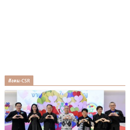
สังคม-CSR