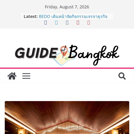
Skip
Friday, August 7, 2026
to
Latest:
AirAsia X SEE FAH พันธมิตรทางธุรกิจ
content
ยาวนานกว่า 20 ปี ต่อยอดเสิร์ฟความ
อร่อย ยกเมนูระดับตำนาน “ข้าวหน้าไก่
ราชวงศ์” พุ่งทะยานสู่น่านฟ้า
BEDO เดินหน้าจัดกิจกรรมเจรจาธุรกิจ
“BIO TRADE CONNECT 2026” ยก
ระดับผลิตภัณฑ์ท้องถิ่นสู่ตลาดเชิง
พาณิชย์อย่างยั่งยืน
“ตลาดดอกไม้สี่มุมเมือง” ศูนย์รวมดอกไม้
สด ดอกไม้ประดิษฐ์ พวงมาลัย และสังฆ
ภัณฑ์ครบวงจร ขอเชิญเลือกซื้อมาลัย
และของขวัญต้อนรับวันแม่ เปิดให้
บริการทุกวันตลอด 24 ชั่วโมง
Guangzhou Yinghao School เผยวิสัย
ทัศน์การศึกษาที่พร้อมรับอนาคต “เราไม่
ได้เตรียมนักเรียนเพียงเพื่อก้าวเข้าสู่
มหาวิทยาลัยเท่านั้น แต่ยังเตรียมพวก
เขาให้พร้อมเป็นผู้กำหนดอนาคต”
8.8 “ซูเลียน” รวมพลังนักธุรกิจทั่ว
ประเทศ จัดประชุมใหญ่แห่งปี พบ CEO