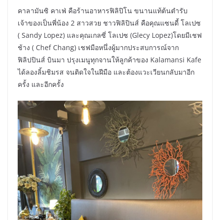
คาลามันซิ คาเฟ่ คือร้านอาหารฟิลิปิโน ขนานแท้ต้นตำรับ
เจ้าของเป็นพี่น้อง 2 สาวสวย ชาวฟิลิปินส์ คือคุณแซนดี้ โลเปซ
( Sandy Lopez) และคุณเกลซี่ โลเปซ (Glecy Lopez)โดยมีเชฟ
ช้าง ( Chef Chang) เชฟมือหนึ่งผู้มากประสบการณ์จาก
ฟิลิปปินส์ บินมา ปรุงเมนูทุกจานให้ลูกค้าของ Kalamansi Kafe
ได้ลองลิ้มชิมรส จนติดใจในฝีมือ และต้องแวะเวียนกลับมาอีก
ครั้ง และอีกครั้ง