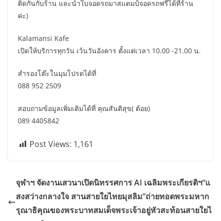
ติดกันกับร้าน และนำใบจอดรถมาสแตมป์จอดรถฟรีได้ที่ร้าน
ค่ะ)
Kalamansi Kafe
เปิดให้บริการทุกวัน เว้นวันอังคาร ตั้งแต่เวลา 10.00 -21.00 น.
สำรองโต๊ะในมุมโปรดได้ที่
088 952 2509
สอบถามข้อมูลเพิ่มเติมได้ที่ คุณสันติสุข( ต้อย)
089 4405842
Post Views:
1,161
จุฬาฯ จัดงานเสวนาเปิดนิทรรศการ AI เฉลิมพระเกียรติฯ“แ
สงสว่างกลางใจ สานสายใยไทยมุสลิม”ถ่ายทอดพระมหาก
รุณาธิคุณของพระบาทสมเด็จพระเจ้าอยู่หัวสะท้อนสายใยไ