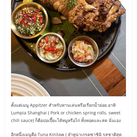
ตั้งแต่เมนู Appitzer สำหรับทานเล่นหรือเรียกน้ำย่อย อาทิ
Lumpia Shanghai ( Pork or chicken spring rolls, sweet
chili sauce) ก็คือปอเปี๊ยะไส้หมูหรือไก่ ทั้งทอดและสด นั่นเอง
อีกหนึ่งเมนูคือ Tuna Kinilaw ( ยำทูน่าเกรดซาชิมิ รสชาติสุด