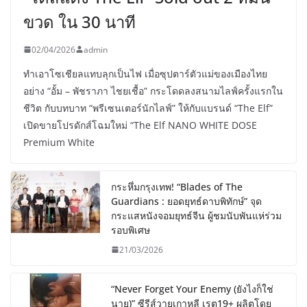
ขวด ใน 30 นาที
02/04/2026
admin
ทำเอาโซเชียลแทบลุกเป็นไฟ เมื่อซุปตาร์ตัวแม่ของเมืองไทย
อย่าง “อั้ม – พัชราภา ไชยเชื้อ” กระโดดลงสนามไลฟ์ครั้งแรกใน
ชีวิต กับบทบาท “พรีเซนเตอร์นักไลฟ์” ให้กับแบรนด์ “The Elf”
เปิดขายโปรดักส์โฉมใหม่ “The Elf NANO WHITE DOSE
Premium White
กระหึ่มกรุงเทพ! “Blades of The
Guardians : ยอดยุทธ์ดาบพิทักษ์” จุด
กระแสหนังจอมยุทธ์จีน ผู้ชมนับพันแห่ร่วม
รอบพิเศษ
21/03/2026
“Never Forget Your Enemy (ยังไงก็ใช่
นาย)” ซีรีส์วายเกาหลี เรต19+ ผลิตโดย