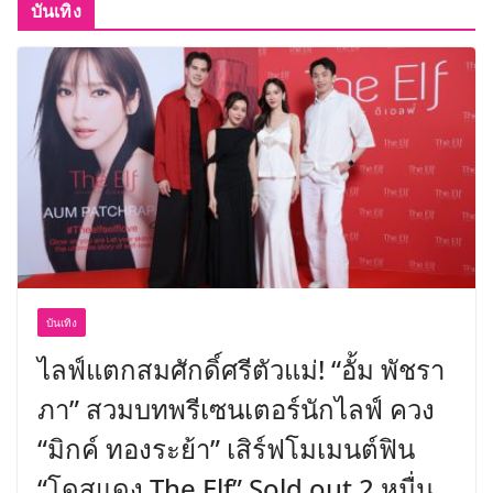
บันเทิง
บันเทิง
ไลฟ์แตกสมศักดิ์ศรีตัวแม่! “อั้ม พัชรา
ภา” สวมบทพรีเซนเตอร์นักไลฟ์ ควง
“มิกค์ ทองระย้า” เสิร์ฟโมเมนต์ฟิน
“โดสแดง The Elf” Sold out 2 หมื่น