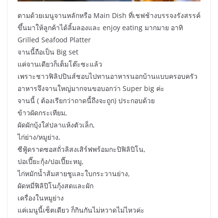
ตามด้วยเมนูจานหลักหรือ Main Dish ที่เชฟช้างบรรจงรังสรรค์
ขึ้นมาให้ลูกค้าได้ลิ้มลองและ enjoy eating มากมาย อาทิ
Grilled Seafood Platter
จานนี้ถือเป็น Big set
แค่จานเดียวก็เต็มโต๊ะซะแล้ว
เพราะชาวฟิลิปปินส์ชอบไปทานอาหารนอกบ้านแบบครอบครัว
อาหารจึงจานใหญ่มากจนขอบอกว่า Super big ค่ะ
จานนี้ ( ต้องเรียกว่าถาดนี้ถึงจะถูก) ประกอบด้วย
ข้าวผัดกระเทียม,
ผัดผักบุ้งใส่ปลาแห้งตัวเล็ก,
ไก่ย่าง/หมูย่าง,
ซีฟู้ดราดซอสถั่วลิสงเสิร์ฟพร้อมกะปิฟิลิปิโน,
ปอเปี๊ยะกุ้ง/ปอเปี๊ยะหมู,
ไก่หมักน้ำส้มสายชูและใบกระวานย่าง,
ผัดหมี่ฟิลิปิโนกุ้งสดและผัก
เครื่องในหมูย่าง
แค่เมนูนี้เซ็ตเดียว ก็กินกันไม่หวาดไม่ไหวค่ะ