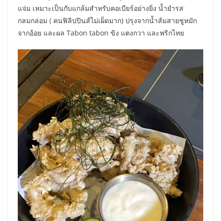
แจ่ม เหมาะเป็นกับแกล้มสำหรับคอเบียร์อย่างยิ่ง น้ำยำรส
กลมกล่อม ( คนฟิลิปปินส์ไม่เผ็ดมาก) ปรุงจากน้ำส้มสายชูหมัก
จากอ้อย และผล Tabon tabon ขิง แตงกวา และพริกไทย