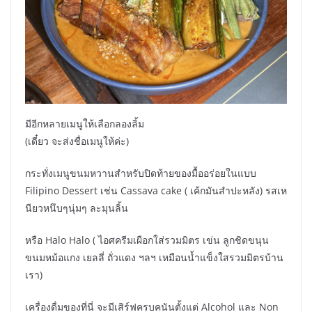
มีอีกหลายเมนูให้เลือกลองลิ้ม
(เดี๋ยว จะส่งชื่อเมนูให้ค่ะ)
กระทั่งเมนูขนมหวานสำหรับปิดท้ายของมื้ออร่อยในแบบ
Filipino Dessert เช่น Cassava cake ( เค้กมันสำปะหลัง) รสเห
นียวหนึบๆนุ่มๆ ละมุนลิ้น
หรือ Halo Halo ( ไอศครีมเผือกใส่รวมมิตร เข่น ลูกชิดขนุน
ขนมหม้อแกง เยลลี่ ถั่วแดง ฯลฯ เหมือนน้ำแข็งใสรวมมิตรบ้าน
เรา)
เครื่องดื่มของที่นี่ จะมีเสิร์ฟครบคนันตั้งแต่ Alcohol และ Non