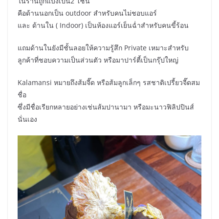
ในร้านถูกแบ่งเป็น2 โซน
คือด้านนอกเป็น outdoor สำหรับคนไม่ชอบแอร์
และ ด้านใน ( Indoor) เป็นห้องแอร์เย็นฉ่ำสำหรับคนขี้ร้อน
แถมด้านในยังมีชั้นลอยให้ความรู้สึก Private เหมาะสำหรับ
ลูกค้าที่ชอบความเป็นส่วนตัว หรือมาปาร์ตี้เป็นกรุ๊ปใหญ่
Kalamansi หมายถึงส้มจี๊ด หรือส้มลูกเล็กๆ รสชาติเปรี้ยวจี๊ดสม
ชื่อ
ซึ่งมีชื่อเรียกหลายอย่างเช่นส้มปานามา หรือมะนาวฟิลิปปินส์
นั่นเอง