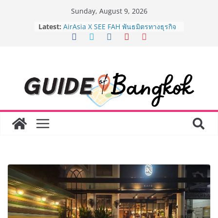
Skip
Sunday, August 9, 2026
to
8.8 “ซูเลียน” รวมพลังนักธุรกิจทั่ว
Latest:
content
ประเทศ จัดประชุมใหญ่แห่งปี พบ CEO
“ดร.ปิยะวัฒน์” ถ่ายทอดวิสัยทัศน์ธุรกิจ
พร้อมฟรีคอนเสิร์ต “โชค รถแห่” ยกวง
AirAsia X SEE FAH พันธมิตรทางธุรกิจ
ยาวนานกว่า 20 ปี ต่อยอดเสิร์ฟความ
อร่อย ยกเมนูระดับตำนาน “ข้าวหน้าไก่
ราชวงศ์” พุ่งทะยานสู่น่านฟ้า
BEDO เดินหน้าจัดกิจกรรมเจรจาธุรกิจ
“BIO TRADE CONNECT 2026” ยก
ระดับผลิตภัณฑ์ท้องถิ่นสู่ตลาดเชิง
พาณิชย์อย่างยั่งยืน
LORDNINE จัดศึกคนดังสายเกม ไทย
ปะทะ ฟิลิปปินส์ ใน “Rise of the Tenth
Lord” เปิดสงครามกิลด์ข้ามประเทศ
ฉลองเซิร์ฟเวอร์ใหม่ เฮเลนา
Guangzhou Yinghao School เผยวิสัย
ทัศน์การศึกษาที่พร้อมรับอนาคต “เราไม่
ได้เตรียมนักเรียนเพียงเพื่อก้าวเข้าสู่
มหาวิทยาลัยเท่านั้น แต่ยังเตรียมพวก