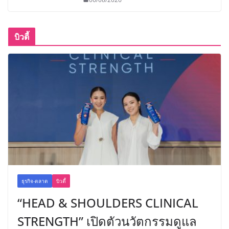
บิวตี้
ธุรกิจ-ตลาด
บิวตี้
“HEAD & SHOULDERS CLINICAL
STRENGTH” เปิดตัวนวัตกรรมดูแล