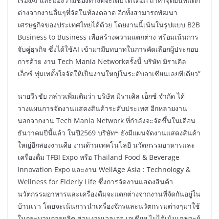
เรื่องAI และมองว่ามีช่องทางที่จะเติบโตได้อีก ถ้าหาจุดยืนที่แตก
ต่างจากงานอื่นๆที่จัดในท้องตลาด อีกทั้งสามารถพัฒนา
เศรษฐกิจของประเทศไทยได้ด้วย โดยงานนี้เน้นในรูปแบบ B2B
Business to Business เพื่อสร้างความแตกต่าง พร้อมเน้นการ
จับคู่ธุรกิจ ซึ่งได้ใช้AI เข้ามามีบทบาทในการคัดเลือกผู้ประกอบ
การด้วย งาน Tech Mania Networkครั้งนี้ บริษัท มิราเคิล
เอ็กซ์ ทุ่มเทตั้งใจจัดให้เป็นงานใหญ่ในระดับอาเซียนเลยทีเดียว”
นายวีรชัย กล่าวเพิ่มเติมว่า บริษัท มิราเคิล เอ็กซ์ จำกัด ได้
วางแผนการจัดงานแสดงสินค้าระดับประเทศ อีกหลายงาน
นอกจากงาน Tech Mania Network ที่กำลังจะจัดขึ้นในเดือน
ธันวาคมปีนี้แล้ว ในปี2569 บริษัทฯ ยังมีแผนจัดงานแสดงสินค้า
ใหญ่อีกสองงานคือ งานด้านเทคโนโลยี นวัตกรรมอาหารและ
เครื่องดื่ม TFBI Expo หรือ Thailand Food & Beverage
Innovation Expo และงาน WellAge Asia : Technology &
Wellness for Elderly Life ซึ่งการจัดงานแสดงสินค้า
นวัตกรรมอาหารและเครื่องดื่มจะแตกต่างจากงานที่จัดกันอยู่ใน
บ้านเรา โดยจะเน้นการนำเครื่องจักรและนวัตกรรมต่างๆมาใช้
ในกระบวนการผลิต ส่วนงานเวลเอจ เอเชียฯ ไม่ได้เน้นเฉพาะผู้