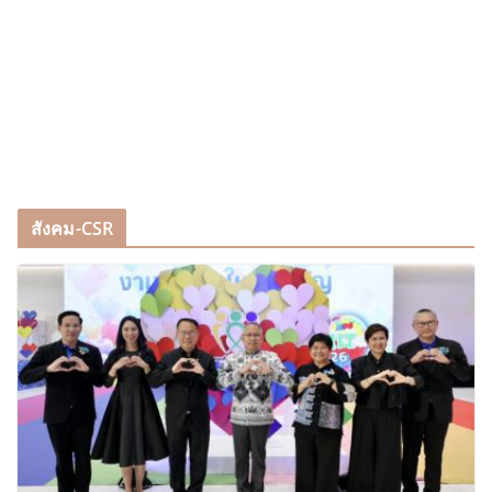
สังคม-CSR