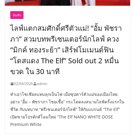
บันเทิง
ไลฟ์แตกสมศักดิ์ศรีตัวแม่! “อั้ม พัชรา
ภา” สวมบทพรีเซนเตอร์นักไลฟ์ ควง
“มิกค์ ทองระย้า” เสิร์ฟโมเมนต์ฟิน
“โดสแดง The Elf” Sold out 2 หมื่น
ขวด ใน 30 นาที
02/04/2026
admin
ทำเอาโซเชียลแทบลุกเป็นไฟ เมื่อซุปตาร์ตัวแม่ของเมืองไทย
อย่าง “อั้ม – พัชราภา ไชยเชื้อ” กระโดดลงสนามไลฟ์ครั้งแรกใน
ชีวิต กับบทบาท “พรีเซนเตอร์นักไลฟ์” ให้กับแบรนด์ “The Elf”
เปิดขายโปรดักส์โฉมใหม่ “The Elf NANO WHITE DOSE
Premium White