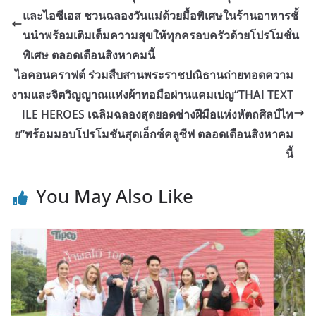
และไอซีเอส ชวนฉลองวันแม่ด้วยมื้อพิเศษในร้านอาหารชั้
นนำพร้อมเติมเต็มความสุขให้ทุกครอบครัวด้วยโปรโมชั่น
พิเศษ ตลอดเดือนสิงหาคมนี้
ไอคอนคราฟต์ ร่วมสืบสานพระราชปณิธานถ่ายทอดความ
งามและจิตวิญญาณแห่งผ้าทอมือผ่านแคมเปญ“THAI TEXT
ILE HEROES เฉลิมฉลองสุดยอดช่างฝีมือแห่งหัตถศิลป์ไท
ย”พร้อมมอบโปรโมชันสุดเอ็กซ์คลูซีฟ ตลอดเดือนสิงหาคม
นี้
You May Also Like