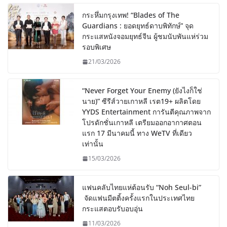
กระหึ่มกรุงเทพ! “Blades of The
Guardians : ยอดยุทธ์ดาบพิทักษ์” จุด
กระแสหนังจอมยุทธ์จีน ผู้ชมนับพันแห่ร่วม
รอบพิเศษ
21/03/2026
“Never Forget Your Enemy (ยังไงก็ใช่
นาย)” ซีรีส์วายเกาหลี เรต19+ ผลิตโดย
YYDS Entertainment การันตีคุณภาพจาก
โปรดักชั่นเกาหลี เตรียมออกอากาศตอน
แรก 17 มีนาคมนี้ ทาง WeTV ที่เดียว
เท่านั้น
15/03/2026
แฟนคลับไทยแห่ต้อนรับ “Noh Seul-bi”
จัดแฟนมีตติ้งครั้งแรกในประเทศไทย
กระแสตอบรับอบอุ่น
11/03/2026