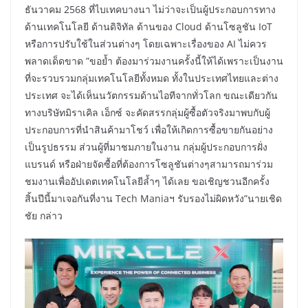
ธันวาคม 2568 ที่ไบเทคบางนา ไม่ว่าจะเป็นผู้ประกอบการทาง
ด้านเทคโนโลยี ด้านดิจิทัล ด้านของ Cloud ด้านโซลูชัน IoT
หรือการปรับใช้ในส่วนต่างๆ โดยเฉพาะเรื่องของ AI ไม่ควร
พลาดเด็ดขาด ”ขอย้ำ ต้องมาร่วมงานครั้งนี้ให้ได้เพราะเป็นงาน
ที่จะรวบรวมกลุ่มเทคโนโลยีทั้งหมด ทั้งในประเทศไทยและต่าง
ประเทศ จะได้เห็นนวัตกรรมด้านไอทีจากทั่วโลก ขณะเดียวกัน
ทางบริษัทมิราเคิล เอ็กซ์ จะคัดสรรกลุ่มผู้ซื้อตัวจริงมาพบกับผู้
ประกอบการที่นำสินค้ามาโชว์ เพื่อให้เกิดการซื้อขายกันอย่าง
เป็นรูปธรรม ส่วนผู้ที่มาชมภายในงาน กลุ่มผู้ประกอบการฝั่ง
แบรนด์ หรือฝ่ายจัดซื้อที่ต้องการโซลูชันต่างๆสามารถมาร่วม
ชมงานเพื่ออัปเดตเทคโนโลยีล้ำๆ ได้เลย ขอเชิญชวนอีกครั้ง
สิ้นปีนี้มาเจอกันที่งาน Tech Maniaฯ รับรองไม่ผิดหวัง”นายเชิด
ชัย กล่าว