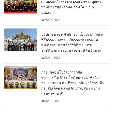
สวดพระอภิธรรมศพ พระเดชพระคุณพระ
พรหมวชิรสุธี (อภิพล อภิพโล ป.ธ.5,
น.ธ.เอก)
25/06/2026
บริษัท ชลาชล จำกัด ร่วมเป็นเจ้าภาพพระ
พิธีธรรมสวดพระอภิธรรมพระบรมศพ
สมเด็จพระนางเจ้าสิริกิติ์ พระบรม
ราชินีนาถ พระบรมราชชนนีพันปีหลวง
23/04/2026
การแข่งขันโบว์ลิ่งการกุศล
รายการ“โบว์ลิ่ง กลิ้งช่วยดาวน์” ชิงถ้วย
พระราชทาน สมเด็จพระกนิษฐาธิราชเจ้า
กรมสมเด็จพระเทพรัตนราชสุดา สยาม
บรมราชกุมารี
06/03/2026