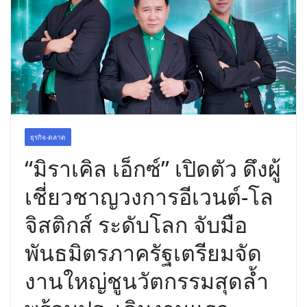
ฉลองเซิร์ฟเวอร์ใหม่ เฮเลนา
ธุรกิจ-ตลาด
“มิราเคิล เอ็กซ์” เปิดตัว ดึงผู้
เชี่ยวชาญวงการอีเวนต์-โล
จิสติกส์ ระดับโลก จับมือ
พันธมิตรภาครัฐเตรียมจัด
งานใหญ่ชูนวัตกรรมสุดล้ำ