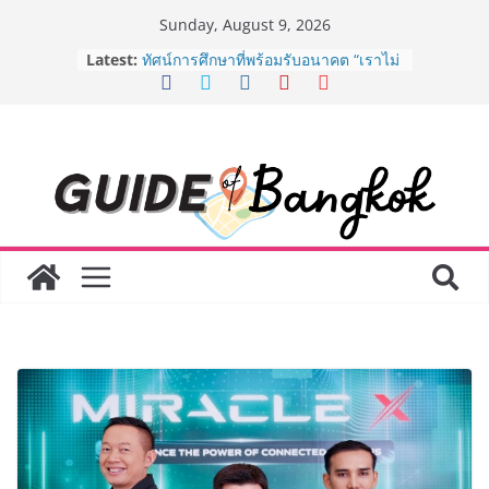
Skip
Sunday, August 9, 2026
to
Latest:
Guangzhou Yinghao School เผยวิสัย
content
ทัศน์การศึกษาที่พร้อมรับอนาคต “เราไม่
ได้เตรียมนักเรียนเพียงเพื่อก้าวเข้าสู่
มหาวิทยาลัยเท่านั้น แต่ยังเตรียมพวก
เขาให้พร้อมเป็นผู้กำหนดอนาคต”
8.8 “ซูเลียน” รวมพลังนักธุรกิจทั่ว
ประเทศ จัดประชุมใหญ่แห่งปี พบ CEO
“ดร.ปิยะวัฒน์” ถ่ายทอดวิสัยทัศน์ธุรกิจ
พร้อมฟรีคอนเสิร์ต “โชค รถแห่” ยกวง
AirAsia X SEE FAH พันธมิตรทางธุรกิจ
ยาวนานกว่า 20 ปี ต่อยอดเสิร์ฟความ
อร่อย ยกเมนูระดับตำนาน “ข้าวหน้าไก่
ราชวงศ์” พุ่งทะยานสู่น่านฟ้า
BEDO เดินหน้าจัดกิจกรรมเจรจาธุรกิจ
“BIO TRADE CONNECT 2026” ยก
ระดับผลิตภัณฑ์ท้องถิ่นสู่ตลาดเชิง
พาณิชย์อย่างยั่งยืน
LORDNINE จัดศึกคนดังสายเกม ไทย
ปะทะ ฟิลิปปินส์ ใน “Rise of the Tenth
Lord” เปิดสงครามกิลด์ข้ามประเทศ