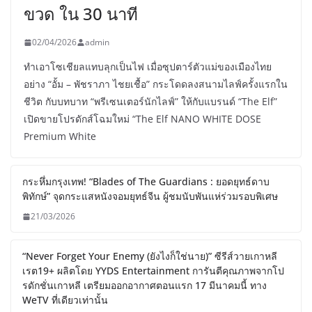
ขวด ใน 30 นาที
02/04/2026
admin
ทำเอาโซเชียลแทบลุกเป็นไฟ เมื่อซุปตาร์ตัวแม่ของเมืองไทย
อย่าง “อั้ม – พัชราภา ไชยเชื้อ” กระโดดลงสนามไลฟ์ครั้งแรกใน
ชีวิต กับบทบาท “พรีเซนเตอร์นักไลฟ์” ให้กับแบรนด์ “The Elf”
เปิดขายโปรดักส์โฉมใหม่ “The Elf NANO WHITE DOSE
Premium White
กระหึ่มกรุงเทพ! “Blades of The Guardians : ยอดยุทธ์ดาบ
พิทักษ์” จุดกระแสหนังจอมยุทธ์จีน ผู้ชมนับพันแห่ร่วมรอบพิเศษ
21/03/2026
“Never Forget Your Enemy (ยังไงก็ใช่นาย)” ซีรีส์วายเกาหลี
เรต19+ ผลิตโดย YYDS Entertainment การันตีคุณภาพจากโป
รดักชั่นเกาหลี เตรียมออกอากาศตอนแรก 17 มีนาคมนี้ ทาง
WeTV ที่เดียวเท่านั้น