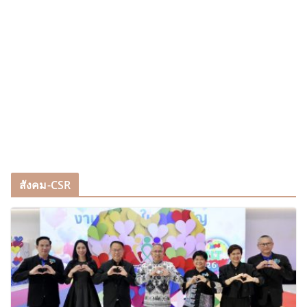
สังคม-CSR