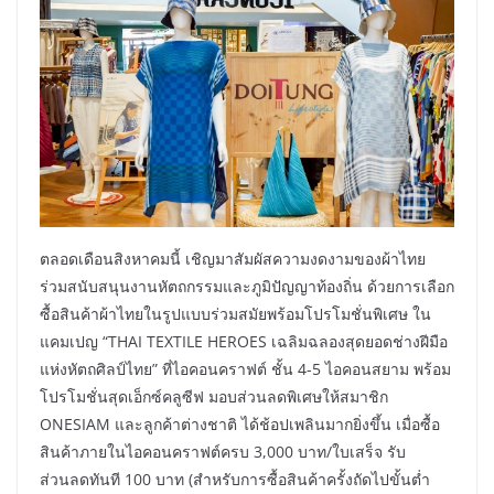
ตลอดเดือนสิงหาคมนี้ เชิญมาสัมผัสความงดงามของผ้าไทย
ร่วมสนับสนุนงานหัตถกรรมและภูมิปัญญาท้องถิ่น ด้วยการเลือก
ซื้อสินค้าผ้าไทยในรูปแบบร่วมสมัยพร้อมโปรโมชั่นพิเศษ ใน
แคมเปญ “THAI TEXTILE HEROES เฉลิมฉลองสุดยอดช่างฝีมือ
แห่งหัตถศิลป์ไทย” ที่ไอคอนคราฟต์ ชั้น 4-5 ไอคอนสยาม พร้อม
โปรโมชั่นสุดเอ็กซ์คลูซีฟ มอบส่วนลดพิเศษให้สมาชิก
ONESIAM และลูกค้าต่างชาติ ได้ช้อปเพลินมากยิ่งขึ้น เมื่อซื้อ
สินค้าภายในไอคอนคราฟต์ครบ 3,000 บาท/ใบเสร็จ รับ
ส่วนลดทันที 100 บาท (สำหรับการซื้อสินค้าครั้งถัดไปขั้นต่ำ