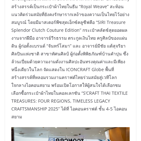
สร้างสรรค์เป็นกระเป๋าผ้าไทยในธีม “Royal Weave” สะท้อน
แนวคิดร่วมสมัยที่ยังคงรักษารากเหง้าของความเป็นไทยไว้อย่าง
สมบูรณ์ โดยมีมาสเตอร์พีซสุดเอ็กซ์คลูซีฟคือ “SIRI Treasure
Splendor Clutch Couture Edition” กระเป๋าคลัตช์สุดยอดผล
งานจากฝีมือ อาจารย์วีรธรรม ตระกูลเงินไทย ครูศิลป์ของแผ่น
ดิน ผู้ก่อตั้งแบรนด์ “จันทร์โสมา” และ อาจารย์มีชัย แต้สุจริยา
ศิลปินแห่งชาติ สาขาทัศนศิลป์ ผู้ก่อตั้งพิพิธภัณฑ์บ้านคำปุน ซึ่ง
ล้วนเปี่ยมด้วยความงามดั่งงานศิลปะอันทรงคุณค่าและมีเพียง
หนึ่งเดียวในโลก จัดแสดงใน ICONCRAFT Globe พื้นที่
สร้างสรรค์ที่หลอมรวมงานคราฟต์ไทยร่วมสมัยสู่เวทีโลก
ใจกลางไอคอนสยาม พร้อมเปิดโอกาสให้ผู้สนใจได้เลือกชม
เลือกซื้อกระเป๋าผ้าไทยในคอลเลกชัน “S’CRAFT THAI TEXTILE
TREASURES: FOUR REGIONS, TIMELESS LEGACY
CRAFTSMANSHIP 2025” ได้ที่ ไอคอนคราฟต์ ชั้น 4-5 ไอคอน
สยาม