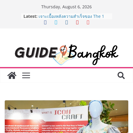
Skip
Thursday, August 6, 2026
to
ครั้งแรกของไทย ส่งอุปกรณ์วิทยาศาสตร์
Latest:
content
“CE-7 MATCH” ฝีมือคนไทย ร่วมภารกิจ
สำรวจดวงจันทร์ 24 สิงหาคมนี้
เจาะเบื้องหลังความสำเร็จของ The 1
Day 2026 จากแคมเปญสู่ Shopping
Phenomenon ของไทย เมื่อ
Experience-driven Loyalty พลิก
“ประสบการณ์” สู่แรงขับเคลื่อนการใช้
จ่าย ผสาน Ecosystem ที่แข็งแกร่งของ
กลุ่มเซ็นทรัล สร้างยอดขายสูงสุดในรอบ
3 ปี
กรมการท่องเที่ยวเดินหน้าสร้าง Green
Coach รุ่นใหม่ ขับเคลื่อนการท่องเที่ยว
ไทยสู่มาตรฐานสากล ภายใต้ Thailand
Green Tourism Plan 2030
BEDO เดินหน้าจัดกิจกรรมเจรจาธุรกิจ
“BIO TRADE CONNECT 2026” ยก
ระดับผลิตภัณฑ์ท้องถิ่นสู่ตลาดเชิง
พาณิชย์อย่างยั่งยืน
“ตลาดดอกไม้สี่มุมเมือง” ศูนย์รวมดอกไม้