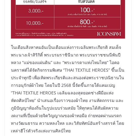
ในเดือนสิงหาคมอันเป็นเดือนแห่งการเฉลิมพระเกียรติ สมเด็จ
พระนางเจ้าสิริกิติ์ พระบรมราชินีนาถ พระบรมราชชนนีพันปี
หลวง “แม่ของแผ่นดิน” และ “พระมารดาแห่งไหมไทย” ไอคอ
นคราฟต์ได้จัดกิจกรรมพิเศษ “THAI TEXTILE HEROES” ขึ้นเป็น
ประจำทุกปี เพื่อเทิดพระเกียรติและสนองต่อพระราชปณิธานใน
การอนุรักษ์ผ้าไทย โดยในปี 2568 นี้จัดขึ้นภายใต้แคมเปญ
“THAI TEXTILE HEROES เฉลิมฉลองสุดยอดช่างฝีมือแห่ง
หัตถศิลป์ไทย” นำเสนอเรื่องราวของผ้าไทย งานหัตถกรรม และ
ภูมิปัญญาท้องถิ่นในรูปแบบร่วมสมัย ให้ทุกคนได้สัมผัสความ
งดงามที่เปี่ยมด้วยจิตวิญญาณของผ้าทอมือ ถ่ายทอดผ่านมรดก
ทางวัฒนธรรม ความหลงใหล และวิสัยทัศน์อันสร้างสรรค์ โดย
เหล่าฮีโร่ตัวจริงแห่งงานศิลป์ไทย