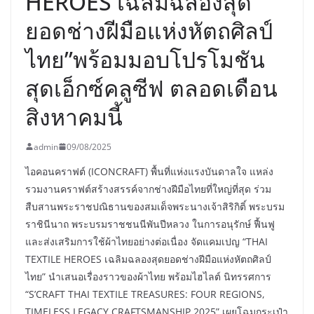
HEROES เฉลิมฉลองสุด
ยอดช่างฝีมือแห่งหัตถศิลป์
ไทย”พร้อมมอบโปรโมชัน
สุดเอ็กซ์คลูซีฟ ตลอดเดือน
สิงหาคมนี้
admin
09/08/2025
ไอคอนคราฟต์ (ICONCRAFT) พื้นที่แห่งแรงบันดาลใจ แหล่ง
รวมงานคราฟต์สร้างสรรค์จากช่างฝีมือไทยที่ใหญ่ที่สุด ร่วม
สืบสานพระราชปณิธานของสมเด็จพระนางเจ้าสิริกิติ์ พระบรม
ราชินีนาถ พระบรมราชชนนีพันปีหลวง ในการอนุรักษ์ ฟื้นฟู
และส่งเสริมการใช้ผ้าไทยอย่างต่อเนื่อง จัดแคมเปญ “THAI
TEXTILE HEROES เฉลิมฉลองสุดยอดช่างฝีมือแห่งหัตถศิลป์
ไทย” นำเสนอเรื่องราวของผ้าไทย พร้อมไฮไลต์ นิทรรศการ
“S’CRAFT THAI TEXTILE TREASURES: FOUR REGIONS,
TIMELESS LEGACY CRAFTSMANSHIP 2025” เผยโฉมกระเป๋า