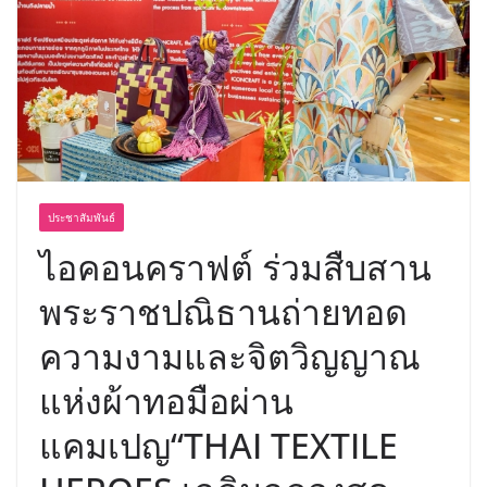
สด ดอกไม้ประดิษฐ์ พวงมาลัย และสังฆ
ภัณฑ์ครบวงจร ขอเชิญเลือกซื้อมาลัย
และของขวัญต้อนรับวันแม่ เปิดให้
บริการทุกวันตลอด 24 ชั่วโมง
ประชาสัมพันธ์
ไอคอนคราฟต์ ร่วมสืบสาน
พระราชปณิธานถ่ายทอด
ความงามและจิตวิญญาณ
แห่งผ้าทอมือผ่าน
แคมเปญ“THAI TEXTILE