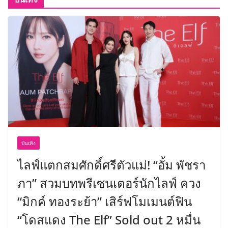
บันเทิง
ไลฟ์แตกสมศักดิ์ศรีตัวแม่! “อั้ม พัชรา
ภา” สวมบทพรีเซนเตอร์นักไลฟ์ ควง
“มิกค์ ทองระย้า” เสิร์ฟโมเมนต์ฟิน
“โดสแดง The Elf” Sold out 2 หมื่น