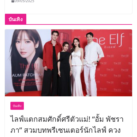
09/05/2025
บันเทิง
บันเทิง
ไลฟ์แตกสมศักดิ์ศรีตัวแม่! “อั้ม พัชรา
ภา” สวมบทพรีเซนเตอร์นักไลฟ์ ควง