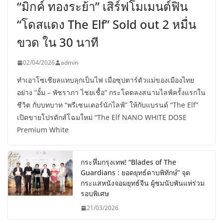
“มิกค์ ทองระย้า” เสิร์ฟโมเมนต์ฟิน
“โดสแดง The Elf” Sold out 2 หมื่น
ขวด ใน 30 นาที
02/04/2026
admin
ทำเอาโซเชียลแทบลุกเป็นไฟ เมื่อซุปตาร์ตัวแม่ของเมืองไทย
อย่าง “อั้ม – พัชราภา ไชยเชื้อ” กระโดดลงสนามไลฟ์ครั้งแรกใน
ชีวิต กับบทบาท “พรีเซนเตอร์นักไลฟ์” ให้กับแบรนด์ “The Elf”
เปิดขายโปรดักส์โฉมใหม่ “The Elf NANO WHITE DOSE
Premium White
กระหึ่มกรุงเทพ! “Blades of The
Guardians : ยอดยุทธ์ดาบพิทักษ์” จุด
กระแสหนังจอมยุทธ์จีน ผู้ชมนับพันแห่ร่วม
รอบพิเศษ
21/03/2026