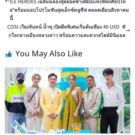
ILE HEROES เฉลิมฉลองสุดยอดช่างฝีมือแห่งหัตถศิลป์ไท
ย”พร้อมมอบโปรโมชันสุดเอ็กซ์คลูซีฟ ตลอดเดือนสิงหาคม
นี้
COSI เวียงจันทน์ น้ำพุ เปิดดีลพิเศษเริ่มต้นเพียง 40 USD พั
กใจกลางเมืองหลวงลาว พร้อมความสะดวกสไตล์มินิมอล
You May Also Like