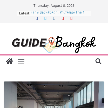
Skip
Thursday, August 6, 2026
to
Latest:
เจาะเบื้องหลังความสำเร็จของ The 1
content
Day 2026 จากแคมเปญสู่ Shopping
Phenomenon ของไทย เมื่อ
Experience-driven Loyalty พลิก
“ประสบการณ์” สู่แรงขับเคลื่อนการใช้
จ่าย ผสาน Ecosystem ที่แข็งแกร่งของ
กลุ่มเซ็นทรัล สร้างยอดขายสูงสุดในรอบ
3 ปี
กรมการท่องเที่ยวเดินหน้าสร้าง Green
Coach รุ่นใหม่ ขับเคลื่อนการท่องเที่ยว
ไทยสู่มาตรฐานสากล ภายใต้ Thailand
Green Tourism Plan 2030
BEDO เดินหน้าจัดกิจกรรมเจรจาธุรกิจ
“BIO TRADE CONNECT 2026” ยก
ระดับผลิตภัณฑ์ท้องถิ่นสู่ตลาดเชิง
พาณิชย์อย่างยั่งยืน
“ตลาดดอกไม้สี่มุมเมือง” ศูนย์รวมดอกไม้
สด ดอกไม้ประดิษฐ์ พวงมาลัย และสังฆ
ภัณฑ์ครบวงจร ขอเชิญเลือกซื้อมาลัย
และของขวัญต้อนรับวันแม่ เปิดให้