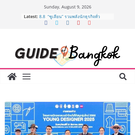
Skip
Sunday, August 9, 2026
to
Latest:
8.8 “ซูเลียน” รวมพลังนักธุรกิจทั่ว
content
ประเทศ จัดประชุมใหญ่แห่งปี พบ CEO
“ดร.ปิยะวัฒน์” ถ่ายทอดวิสัยทัศน์ธุรกิจ
พร้อมฟรีคอนเสิร์ต “โชค รถแห่” ยกวง
AirAsia X SEE FAH พันธมิตรทางธุรกิจ
ยาวนานกว่า 20 ปี ต่อยอดเสิร์ฟความ
อร่อย ยกเมนูระดับตำนาน “ข้าวหน้าไก่
ราชวงศ์” พุ่งทะยานสู่น่านฟ้า
BEDO เดินหน้าจัดกิจกรรมเจรจาธุรกิจ
“BIO TRADE CONNECT 2026” ยก
ระดับผลิตภัณฑ์ท้องถิ่นสู่ตลาดเชิง
พาณิชย์อย่างยั่งยืน
LORDNINE จัดศึกคนดังสายเกม ไทย
ปะทะ ฟิลิปปินส์ ใน “Rise of the Tenth
Lord” เปิดสงครามกิลด์ข้ามประเทศ
ฉลองเซิร์ฟเวอร์ใหม่ เฮเลนา
Guangzhou Yinghao School เผยวิสัย
ทัศน์การศึกษาที่พร้อมรับอนาคต “เราไม่
ได้เตรียมนักเรียนเพียงเพื่อก้าวเข้าสู่
มหาวิทยาลัยเท่านั้น แต่ยังเตรียมพวก