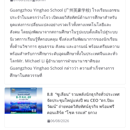
Guangzhou Yinghao School (广州英豪学校) โรงเรียนเอกชน
ประจำในนครกว่างโจว เปิดเผยวิสัยทัศน์ด้านการศึกษาสำหรับ
ยุคแห่งการเปลี่ยนแปลงอย่างรวดเร็วทั้งทางเทคโนโลยีและ
สังคม โดยมุ่งพัฒนาจากสถานศึกษาในรูปแบบดั้งเดิมไปสู่ระบบ
นิเวศการเรียนรู้ที่ครอบคลุม ซึ่งส่งเสริมพัฒนาการของนักเรียน
ทั้งด้านวิชาการ คุณธรรม สังคม และอารมณ์ พร้อมเตรียมความ
พร้อมสำหรับการศึกษาระดับอุดมศึกษาทั้งในประเทศจีนและทั่ว
โลกMr. Michael Li ผู้อำนวยการฝ่ายนานาชาติของ
Guangzhou Yinghao School กล่าวว่า ความสำเร็จทางการ
ศึกษาในศตวรรษที่
8.8 “ซูเลียน” รวมพลังนักธุรกิจทั่วประเทศ
จัดประชุมใหญ่แห่งปี พบ CEO “ดร.ปิยะ
วัฒน์” ถ่ายทอดวิสัยทัศน์ธุรกิจ พร้อมฟรี
คอนเสิร์ต “โชค รถแห่” ยกวง
06/08/2026