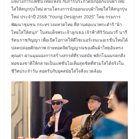
แห่งวงการแฟชั่นไทยแห่งปี กับการประกวดนักออกแบบผ้าไทย
ใส่ให้สนุกรุ่นใหม่ ตามโครงการนักออกแบบผ้าไทยใส่ให้สนุกรุ่น
ใหม่ ประจำปี 2568 “Young Designer 2025” โดย กรมการ
พัฒนาชุมชน กระทรวงมหาดไทย ที่สานต่อแนวพระดำริ “ผ้า
ไทยใส่ให้สนุก” ในสมเด็จพระเจ้าลูกเธอ เจ้าฟ้าสิริวัณณวรี นารี
รัตนราชกัญญา เพื่อเปิดโอกาสให้ดีไซเนอร์เจนเนอเรชั่นใหม่ได้
ปลดปล่อยศักยภาพ ถ่ายทอดจิตวิญญาณของผืนผ้าไทยอันทรง
คุณค่า ผ่านมุมมองการสร้างสรรค์ที่ร่วมสมัย พลิกโฉมมรดกสิ่ง
ทอของชาติให้กลายเป็นแฟชั่นไอเท็มสุดชิคที่สวมใส่ได้จริงใน
ชีวิตประจำวัน สอดรับกับยุคสมัยใส่ใจสิ่งแวดล้อม