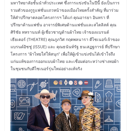
มหาวิทยาลัยชั้นนำทั่วประเทศ ซึ่งการแข่งขันในปีนี้ ยังเป็นการ
รวมตัวของกูรูแฟชั่นแถวหน้าของเมืองไทยครั้งสำคัญ ที่มาร่วม
ให้คำปรึกษาตลอดโครงการฯ ได้แก่ คุณอารยา อินทรา ที่
ปรึกษาด้านแฟชั่น อาจารย์พิเศษด้านแฟชั่นและสไตลิสต์ คุณ
ศิริชัย ทหรานนท์ ผู้เชี่ยวชาญด้านผ้าไทย เจ้าของแบรนด์
เธียเตอร์ (THEATRE) คุณภูภวิศ กฤตพลนารา ดีไซเนอร์เจ้าของ
แบรนด์อิชชู่ (ISSUE) และ คุณธนันท์รัฐ ธนเสฏฐการย์ ที่ปรึกษา
โครงการ “ผ้าไทยใส่ให้สนุก” เพื่อให้ผู้เข้าแข่งขันได้เข้าใจถึง
แก่นแท้ของการออกแบบผ้าไทย และเชื่อมต่อระหว่างช่างทอผ้า
ในชุมชนกับดีไซเนอร์รุ่นใหม่อย่างแท้จริง