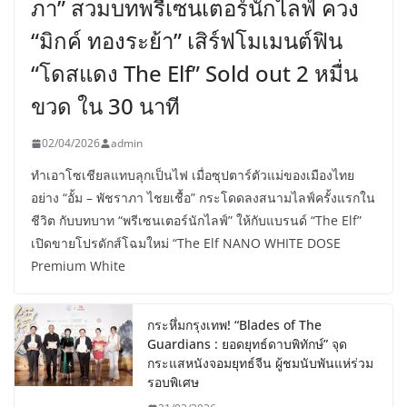
ภา” สวมบทพรีเซนเตอร์นักไลฟ์ ควง
“มิกค์ ทองระย้า” เสิร์ฟโมเมนต์ฟิน
“โดสแดง The Elf” Sold out 2 หมื่น
ขวด ใน 30 นาที
02/04/2026
admin
ทำเอาโซเชียลแทบลุกเป็นไฟ เมื่อซุปตาร์ตัวแม่ของเมืองไทย
อย่าง “อั้ม – พัชราภา ไชยเชื้อ” กระโดดลงสนามไลฟ์ครั้งแรกใน
ชีวิต กับบทบาท “พรีเซนเตอร์นักไลฟ์” ให้กับแบรนด์ “The Elf”
เปิดขายโปรดักส์โฉมใหม่ “The Elf NANO WHITE DOSE
Premium White
กระหึ่มกรุงเทพ! “Blades of The
Guardians : ยอดยุทธ์ดาบพิทักษ์” จุด
กระแสหนังจอมยุทธ์จีน ผู้ชมนับพันแห่ร่วม
รอบพิเศษ