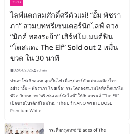
บันเทิง
ไลฟ์แตกสมศักดิ์ศรีตัวแม่! “อั้ม พัชรา
ภา” สวมบทพรีเซนเตอร์นักไลฟ์ ควง
“มิกค์ ทองระย้า” เสิร์ฟโมเมนต์ฟิน
“โดสแดง The Elf” Sold out 2 หมื่น
ขวด ใน 30 นาที
02/04/2026
admin
ทำเอาโซเชียลแทบลุกเป็นไฟ เมื่อซุปตาร์ตัวแม่ของเมืองไทย
อย่าง “อั้ม – พัชราภา ไชยเชื้อ” กระโดดลงสนามไลฟ์ครั้งแรกใน
ชีวิต กับบทบาท “พรีเซนเตอร์นักไลฟ์” ให้กับแบรนด์ “The Elf”
เปิดขายโปรดักส์โฉมใหม่ “The Elf NANO WHITE DOSE
Premium White
กระหึ่มกรุงเทพ! “Blades of The