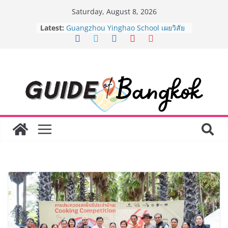
Skip
Saturday, August 8, 2026
to
LORDNINE จัดศึกคนดังสายเกม ไทย
Latest:
ปะทะ ฟิลิปปินส์ ใน “Rise of the Tenth
content
Lord” เปิดสงครามกิลด์ข้ามประเทศ
ฉลองเซิร์ฟเวอร์ใหม่ เฮเลนา
Guangzhou Yinghao School เผยวิสัย
ทัศน์การศึกษาที่พร้อมรับอนาคต “เราไม่
ได้เตรียมนักเรียนเพียงเพื่อก้าวเข้าสู่
มหาวิทยาลัยเท่านั้น แต่ยังเตรียมพวก
เขาให้พร้อมเป็นผู้กำหนดอนาคต”
8.8 “ซูเลียน” รวมพลังนักธุรกิจทั่ว
ประเทศ จัดประชุมใหญ่แห่งปี พบ CEO
“ดร.ปิยะวัฒน์” ถ่ายทอดวิสัยทัศน์ธุรกิจ
พร้อมฟรีคอนเสิร์ต “โชค รถแห่” ยกวง
AirAsia X SEE FAH พันธมิตรทางธุรกิจ
ยาวนานกว่า 20 ปี ต่อยอดเสิร์ฟความ
อร่อย ยกเมนูระดับตำนาน “ข้าวหน้าไก่
ราชวงศ์” พุ่งทะยานสู่น่านฟ้า
BEDO เดินหน้าจัดกิจกรรมเจรจาธุรกิจ
“BIO TRADE CONNECT 2026” ยก
ระดับผลิตภัณฑ์ท้องถิ่นสู่ตลาดเชิง
พาณิชย์อย่างยั่งยืน