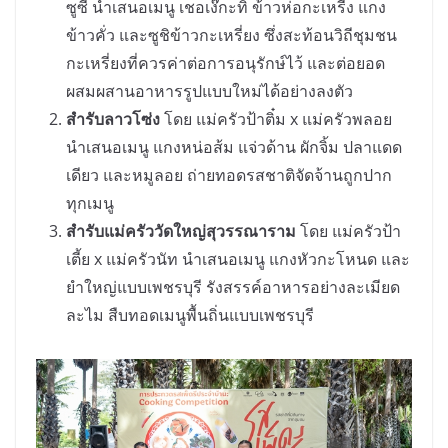
ซูซี่ นำเสนอเมนู เชอเง๊กะทิ ข้าวห่อกะเหรี่ง แกง
ข้าวคั่ว และซูชิข้าวกะเหรี่ยง ซึ่งสะท้อนวิถีชุมชน
กะเหรี่ยงที่ควรค่าต่อการอนุรักษ์ไว้ และต่อยอด
ผสมผสานอาหารรูปแบบใหม่ได้อย่างลงตัว
สำรับลาวโซ่ง
โดย แม่ครัวป้าติ๋ม x แม่ครัวพลอย
นำเสนอเมนู แกงหน่อส้ม แจ่วด้าน ผักจิ้ม ปลาแดด
เดียว และหมูลอย ถ่ายทอดรสชาติจัดจ้านถูกปาก
ทุกเมนู
สำรับแม่ครัววัดใหญ่สุวรรณาราม
โดย แม่ครัวป้า
เตี้ย x แม่ครัวนัท นำเสนอเมนู แกงหัวกะโหนด และ
ยำใหญ่แบบเพชรบุรี รังสรรค์อาหารอย่างละเมียด
ละไม สืบทอดเมนูพื้นถิ่นแบบเพชรบุรี