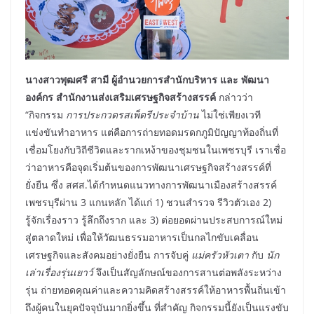
นางสาวพุฒศรี สามี ผู้อำนวยการสำนักบริหาร และ พัฒนา
องค์กร สำนักงานส่งเสริมเศรษฐกิจสร้างสรรค์
กล่าวว่า
“กิจกรรม
การประกวดรสเพ็ดรีประจำบ้าน
ไม่ใช่เพียงเวที
แข่งขันทำอาหาร แต่คือการถ่ายทอดมรดกภูมิปัญญาท้องถิ่นที่
เชื่อมโยงกับวิถีชีวิตและรากเหง้าของชุมชนในเพชรบุรี เราเชื่อ
ว่าอาหารคือจุดเริ่มต้นของการพัฒนาเศรษฐกิจสร้างสรรค์ที่
ยั่งยืน ซึ่ง สศส.ได้กำหนดแนวทางการพัฒนาเมืองสร้างสรรค์
เพชรบุรีผ่าน 3 แกนหลัก ได้แก่ 1) ชวนสำรวจ รีวิวตัวเอง 2)
รู้จักเรื่องราว รู้ลึกถึงราก และ 3) ต่อยอดผ่านประสบการณ์ใหม่
สู่ตลาดใหม่ เพื่อให้วัฒนธรรมอาหารเป็นกลไกขับเคลื่อน
เศรษฐกิจและสังคมอย่างยั่งยืน การจับคู่
แม่ครัวหัวเตา
กับ
นัก
เล่าเรื่องรุ่นเยาว์
จึงเป็นสัญลักษณ์ของการสานต่อพลังระหว่าง
รุ่น ถ่ายทอดคุณค่าและความคิดสร้างสรรค์ให้อาหารพื้นถิ่นเข้า
ถึงผู้คนในยุคปัจจุบันมากยิ่งขึ้น ที่สำคัญ กิจกรรมนี้ยังเป็นแรงขับ