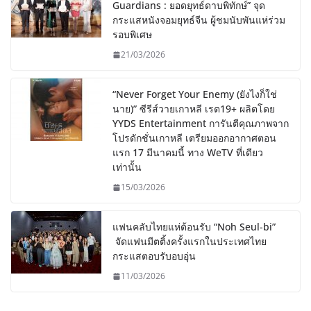
Guardians : ยอดยุทธ์ดาบพิทักษ์” จุด
กระแสหนังจอมยุทธ์จีน ผู้ชมนับพันแห่ร่วม
รอบพิเศษ
21/03/2026
“Never Forget Your Enemy (ยังไงก็ใช่
นาย)” ซีรีส์วายเกาหลี เรต19+ ผลิตโดย
YYDS Entertainment การันตีคุณภาพจาก
โปรดักชั่นเกาหลี เตรียมออกอากาศตอน
แรก 17 มีนาคมนี้ ทาง WeTV ที่เดียว
เท่านั้น
15/03/2026
แฟนคลับไทยแห่ต้อนรับ “Noh Seul-bi”
จัดแฟนมีตติ้งครั้งแรกในประเทศไทย
กระแสตอบรับอบอุ่น
11/03/2026