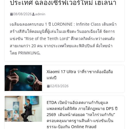
ประเทศ ฉลองเซิร์ฟเวอร์ใหม่ เฮเลนา
08/08/2026
admin
เฉลิมฉลองครบรอบ 1 ปี LORDNINE : Infinite Class เดินหน้า
สร้างสีสันให้คอมมูนิตี้ผู้เล่นในเอเชียตะวันออกเฉียงใต้ จัดการ
แข่งขัน “Rise of the Tenth Lord” ศึกดวลกิลด์ระหว่างคนดัง
สายเกมกว่า 20 คน จากประเทศไทยและฟิลิปปินส์ ฝั่งไทยนำ
โดย PRIMKUNG,
Xiaomi 17 Ultra ว่าที่ราชากล้องมือถือ
แห่งปี
02/03/2026
ETDA เปิดบ้านอัปเดตงานกำกับดูแล
แพลตฟอร์มดิจิทัล ภายใต้กฎหมาย DPS ปี
2569 เดินหน้าต่อยอด “กลไกร่วมกำกับ”
ครอบคลุมมาตรฐานสินค้า-แข่งขันเป็น
ธรรม-ป้องกัน Online Fraud