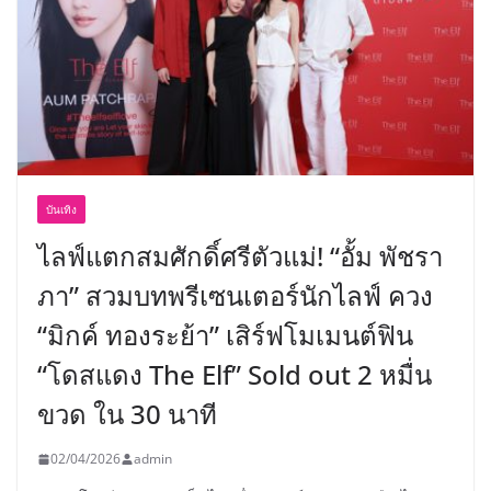
บันเทิง
ไลฟ์แตกสมศักดิ์ศรีตัวแม่! “อั้ม พัชรา
ภา” สวมบทพรีเซนเตอร์นักไลฟ์ ควง
“มิกค์ ทองระย้า” เสิร์ฟโมเมนต์ฟิน
“โดสแดง The Elf” Sold out 2 หมื่น
ขวด ใน 30 นาที
02/04/2026
admin