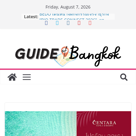
Skip
Friday, August 7, 2026
to
Latest:
BEDO เดินหน้าจัดกิจกรรมเจรจาธุรกิจ
content
“BIO TRADE CONNECT 2026” ยก
ระดับผลิตภัณฑ์ท้องถิ่นสู่ตลาดเชิง
พาณิชย์อย่างยั่งยืน
“ตลาดดอกไม้สี่มุมเมือง” ศูนย์รวมดอกไม้
สด ดอกไม้ประดิษฐ์ พวงมาลัย และสังฆ
ภัณฑ์ครบวงจร ขอเชิญเลือกซื้อมาลัย
และของขวัญต้อนรับวันแม่ เปิดให้
บริการทุกวันตลอด 24 ชั่วโมง
Guangzhou Yinghao School เผยวิสัย
ทัศน์การศึกษาที่พร้อมรับอนาคต “เราไม่
ได้เตรียมนักเรียนเพียงเพื่อก้าวเข้าสู่
มหาวิทยาลัยเท่านั้น แต่ยังเตรียมพวก
เขาให้พร้อมเป็นผู้กำหนดอนาคต”
8.8 “ซูเลียน” รวมพลังนักธุรกิจทั่ว
ประเทศ จัดประชุมใหญ่แห่งปี พบ CEO
“ดร.ปิยะวัฒน์” ถ่ายทอดวิสัยทัศน์ธุรกิจ
พร้อมฟรีคอนเสิร์ต “โชค รถแห่” ยกวง
AirAsia X SEE FAH พันธมิตรทางธุรกิจ
ยาวนานกว่า 20 ปี ต่อยอดเสิร์ฟความ