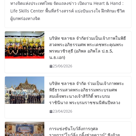
ทางจิตแห่งประเทศไทย จัดแถลงข่าว เปิดงาน Heart & Hand :
Life Skills Center พื้นที่สร้างสรรค์ แบ่งปันแรงใจ ฝึกทักษะชีวิต
ผู้บกพร่องทางจิต
บริษัท ชลาชล จำกัดร่วมเป็นเจ้าภาพในพิธี
สวดพระอภิธรรมศพ พระเดชพระคุณพระ
พรหมวชิรสุธี (อภิพล อภิพโล ป.ธ.5,
น.ธ.เอก)
25/06/2026
บริษัท ชลาชล จำกัด ร่วมเป็นเจ้าภาพพระ
พิธีธรรมสวดพระอภิธรรมพระบรมศพ
สมเด็จพระนางเจ้าสิริกิติ์ พระบรม
ราชินีนาถ พระบรมราชชนนีพันปีหลวง
23/04/2026
การแข่งขันโบว์ลิ่งการกุศล
รายการ“โบว์ลิ่ง กลิ้งช่วยดาวน์” ชิงถ้วย