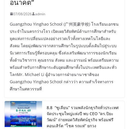
อนาคต”
07/08/2026
admin
Guangzhou Yinghao School (广州英豪学校) โรงเรียนเอกชน
ประจำในนครกว่างโจว เปิดเผยวิสัยทัศน์ด้านการศึกษาสำหรับ
ยุคแห่งการเปลี่ยนแปลงอย่างรวดเร็วทั้งทางเทคโนโลยีและ
สังคม โดยมุ่งพัฒนาจากสถานศึกษาในรูปแบบดั้งเดิมไปสู่ระบบ
นิเวศการเรียนรู้ที่ครอบคลุม ซึ่งส่งเสริมพัฒนาการของนักเรียน
ทั้งด้านวิชาการ คุณธรรม สังคม และอารมณ์ พร้อมเตรียมความ
พร้อมสำหรับการศึกษาระดับอุดมศึกษาทั้งในประเทศจีนและทั่ว
โลกMr. Michael Li ผู้อำนวยการฝ่ายนานาชาติของ
Guangzhou Yinghao School กล่าวว่า ความสำเร็จทางการ
ศึกษาในศตวรรษที่
8.8 “ซูเลียน” รวมพลังนักธุรกิจทั่วประเทศ
จัดประชุมใหญ่แห่งปี พบ CEO “ดร.ปิยะ
วัฒน์” ถ่ายทอดวิสัยทัศน์ธุรกิจ พร้อมฟรี
คอนเสิร์ต “โชค รถแห่” ยกวง