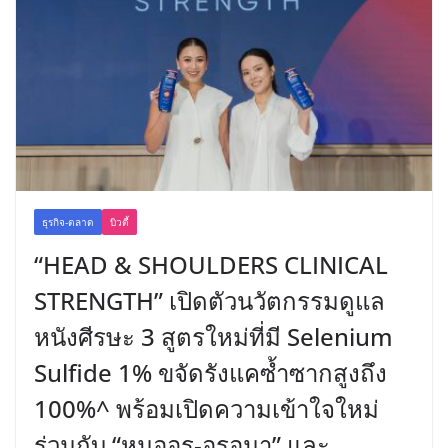
ธุรกิจ-ตลาด
บิวตี้
“HEAD & SHOULDERS CLINICAL
STRENGTH” เปิดตัวนวัตกรรมดูแล
หนังศีรษะ 3 สูตรใหม่ที่มี Selenium
Sulfide 1% ขจัดรังแคซ้ำซากสูงถึง
100%^ พร้อมเปิดความเข้าใจใหม่
ร่วมกับ “หมออร-อรอุมา” และ