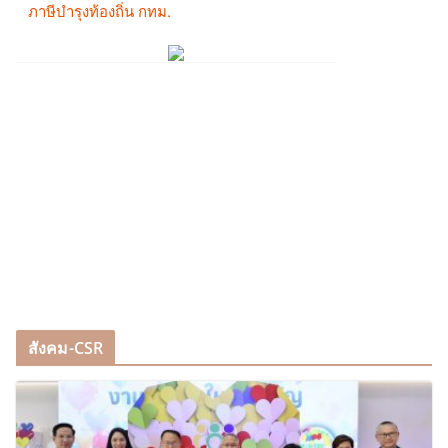
สังคม-CSR