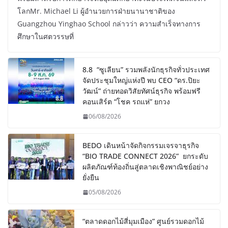
โลกMr. Michael Li ผู้อำนวยการฝ่ายนานาชาติของ
Guangzhou Yinghao School กล่าวว่า ความสำเร็จทางการ
ศึกษาในศตวรรษที่
8.8 “ซูเลียน” รวมพลังนักธุรกิจทั่วประเทศ
จัดประชุมใหญ่แห่งปี พบ CEO “ดร.ปิยะ
วัฒน์” ถ่ายทอดวิสัยทัศน์ธุรกิจ พร้อมฟรี
คอนเสิร์ต “โชค รถแห่” ยกวง
06/08/2026
BEDO เดินหน้าจัดกิจกรรมเจรจาธุรกิจ
“BIO TRADE CONNECT 2026” ยกระดับ
ผลิตภัณฑ์ท้องถิ่นสู่ตลาดเชิงพาณิชย์อย่าง
ยั่งยืน
05/08/2026
“ตลาดดอกไม้สี่มุมเมือง” ศูนย์รวมดอกไม้