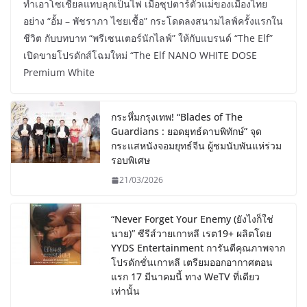
ทำเอาโซเชียลแทบลุกเป็นไฟ เมื่อซุปตาร์ตัวแม่ของเมืองไทย
อย่าง “อั้ม – พัชราภา ไชยเชื้อ” กระโดดลงสนามไลฟ์ครั้งแรกใน
ชีวิต กับบทบาท “พรีเซนเตอร์นักไลฟ์” ให้กับแบรนด์ “The Elf”
เปิดขายโปรดักส์โฉมใหม่ “The Elf NANO WHITE DOSE
Premium White
กระหึ่มกรุงเทพ! “Blades of The
Guardians : ยอดยุทธ์ดาบพิทักษ์” จุด
กระแสหนังจอมยุทธ์จีน ผู้ชมนับพันแห่ร่วม
รอบพิเศษ
21/03/2026
“Never Forget Your Enemy (ยังไงก็ใช่
นาย)” ซีรีส์วายเกาหลี เรต19+ ผลิตโดย
YYDS Entertainment การันตีคุณภาพจาก
โปรดักชั่นเกาหลี เตรียมออกอากาศตอน
แรก 17 มีนาคมนี้ ทาง WeTV ที่เดียว
เท่านั้น