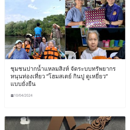
ชุมชนปากน้ำแหลมสิงห์ จัดระบบทรัพยากร
หนุนท่องเที่ยว ”โฮมสเตย์ กินปู ดูเหยี่ยว”
แบบยั่งยืน
10/04/2024