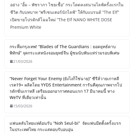
อย่าง “อั้ม – พัชราภา ไชยเชื้อ” กระโดดลงสนามไลฟ์ครั้งแรกใน
ชีวิต กับบทบาท “พรีเซนเตอร์นักไลฟ์” ให้กับแบรนด์ “The Elf”
เปิดขายโปรดักส์โฉมใหม่ “The Elf NANO WHITE DOSE
Premium White
กระหึ่มกรุงเทพ! “Blades of The Guardians : ยอดยุทธ์ดาบ
พิทักษ์” จุดกระแสหนังจอมยุทธ์จีน ผู้ชมนับพันแห่ร่วมรอบพิเศษ
21/03/2026
“Never Forget Your Enemy (ยังไงก็ใช่นาย)” ซีรีส์วายเกาหลี
เรต19+ ผลิตโดย YYDS Entertainment การันตีคุณภาพจากโป
รดักชั่นเกาหลี เตรียมออกอากาศตอนแรก 17 มีนาคมนี้ ทาง
WeTV ที่เดียวเท่านั้น
15/03/2026
แฟนคลับไทยแห่ต้อนรับ “Noh Seul-bi” จัดแฟนมีตติ้งครั้งแรก
ในประเทศไทย กระแสตอบรับอบอุ่น