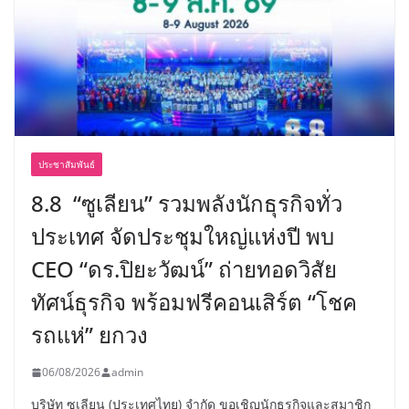
ประชาสัมพันธ์
8.8 “ซูเลียน” รวมพลังนักธุรกิจทั่ว
ประเทศ จัดประชุมใหญ่แห่งปี พบ
CEO “ดร.ปิยะวัฒน์” ถ่ายทอดวิสัย
ทัศน์ธุรกิจ พร้อมฟรีคอนเสิร์ต “โชค
รถแห่” ยกวง
06/08/2026
admin
บริษัท ซูเลียน (ประเทศไทย) จำกัด ขอเชิญนักธุรกิจและสมาชิก