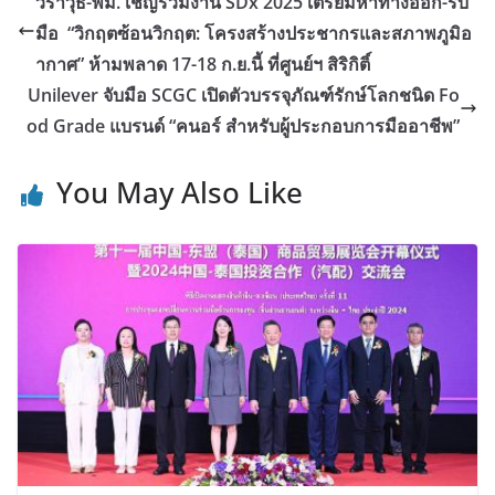
วราวุธ-พม. เชิญร่วมงาน SDx 2025 เตรียมหาทางออก-รับ
มือ “วิกฤตซ้อนวิกฤต: โครงสร้างประชากรและสภาพภูมิอ
ากาศ” ห้ามพลาด 17-18 ก.ย.นี้ ที่ศูนย์ฯ สิริกิติ์
Unilever จับมือ SCGC เปิดตัวบรรจุภัณฑ์รักษ์โลกชนิด Fo
od Grade แบรนด์ “คนอร์ สำหรับผู้ประกอบการมืออาชีพ”
You May Also Like