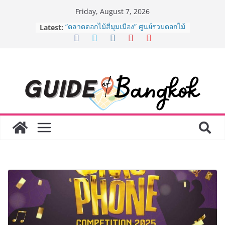
Skip
Friday, August 7, 2026
to
Latest:
“ตลาดดอกไม้สี่มุมเมือง” ศูนย์รวมดอกไม้
content
สด ดอกไม้ประดิษฐ์ พวงมาลัย และสังฆ
ภัณฑ์ครบวงจร ขอเชิญเลือกซื้อมาลัย
และของขวัญต้อนรับวันแม่ เปิดให้
บริการทุกวันตลอด 24 ชั่วโมง
ครั้งแรกของไทย ส่งอุปกรณ์วิทยาศาสตร์
“CE-7 MATCH” ฝีมือคนไทย ร่วมภารกิจ
สำรวจดวงจันทร์ 24 สิงหาคมนี้
8.8 “ซูเลียน” รวมพลังนักธุรกิจทั่ว
ประเทศ จัดประชุมใหญ่แห่งปี พบ CEO
“ดร.ปิยะวัฒน์” ถ่ายทอดวิสัยทัศน์ธุรกิจ
พร้อมฟรีคอนเสิร์ต “โชค รถแห่” ยกวง
AirAsia X SEE FAH พันธมิตรทางธุรกิจ
ยาวนานกว่า 20 ปี ต่อยอดเสิร์ฟความ
อร่อย ยกเมนูระดับตำนาน “ข้าวหน้าไก่
ราชวงศ์” พุ่งทะยานสู่น่านฟ้า
BEDO เดินหน้าจัดกิจกรรมเจรจาธุรกิจ
“BIO TRADE CONNECT 2026” ยก
ระดับผลิตภัณฑ์ท้องถิ่นสู่ตลาดเชิง
พาณิชย์อย่างยั่งยืน