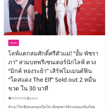
บันเทิง
ไลฟ์แตกสมศักดิ์ศรีตัวแม่! “อั้ม พัชรา
ภา” สวมบทพรีเซนเตอร์นักไลฟ์ ควง
“มิกค์ ทองระย้า” เสิร์ฟโมเมนต์ฟิน
“โดสแดง The Elf” Sold out 2 หมื่น
ขวด ใน 30 นาที
02/04/2026
admin
ทำเอาโซเชียลแทบลุกเป็นไฟ เมื่อซุปตาร์ตัวแม่ของเมืองไทย