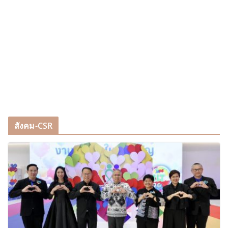
สังคม-CSR