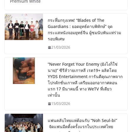
Premium White
กระหึ่มกรุงเทพ! “Blades of The
Guardians : ยอดยุทธ์ดาบพิทักษ์” จุด
กระแสหนังจอมยุทธ์จีน ผู้ชมนับพันแห่ร่วม
รอบพิเศษ
21/03/2026
“Never Forget Your Enemy (ยังไงก็ใช่
นาย)” ซีรีส์วายเกาหลี เรต19+ ผลิตโดย
YYDS Entertainment การันตีคุณภาพจาก
โปรดักชั่นเกาหลี เตรียมออกอากาศตอน
แรก 17 มีนาคมนี้ ทาง WeTV ที่เดียว
เท่านั้น
15/03/2026
แฟนคลับไทยแห่ต้อนรับ “Noh Seul-bi”
จัดแฟนมีตติ้งครั้งแรกในประเทศไทย