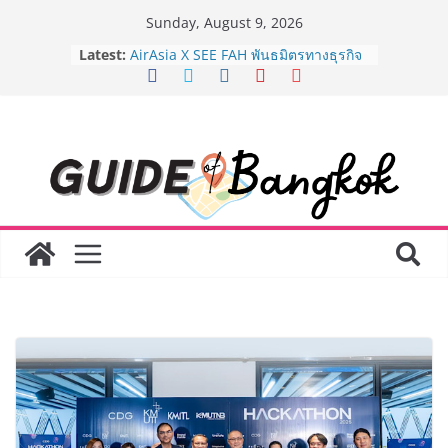
Skip
Sunday, August 9, 2026
8.8 “ซูเลียน” รวมพลังนักธุรกิจทั่ว
to
Latest:
ประเทศ จัดประชุมใหญ่แห่งปี พบ CEO
content
“ดร.ปิยะวัฒน์” ถ่ายทอดวิสัยทัศน์ธุรกิจ
พร้อมฟรีคอนเสิร์ต “โชค รถแห่” ยกวง
AirAsia X SEE FAH พันธมิตรทางธุรกิจ
ยาวนานกว่า 20 ปี ต่อยอดเสิร์ฟความ
อร่อย ยกเมนูระดับตำนาน “ข้าวหน้าไก่
ราชวงศ์” พุ่งทะยานสู่น่านฟ้า
BEDO เดินหน้าจัดกิจกรรมเจรจาธุรกิจ
“BIO TRADE CONNECT 2026” ยก
ระดับผลิตภัณฑ์ท้องถิ่นสู่ตลาดเชิง
พาณิชย์อย่างยั่งยืน
LORDNINE จัดศึกคนดังสายเกม ไทย
ปะทะ ฟิลิปปินส์ ใน “Rise of the Tenth
Lord” เปิดสงครามกิลด์ข้ามประเทศ
ฉลองเซิร์ฟเวอร์ใหม่ เฮเลนา
Guangzhou Yinghao School เผยวิสัย
ทัศน์การศึกษาที่พร้อมรับอนาคต “เราไม่
ได้เตรียมนักเรียนเพียงเพื่อก้าวเข้าสู่
มหาวิทยาลัยเท่านั้น แต่ยังเตรียมพวก
เขาให้พร้อมเป็นผู้กำหนดอนาคต”