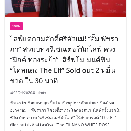
บันเทิง
ไลฟ์แตกสมศักดิ์ศรีตัวแม่! “อั้ม พัชรา
ภา” สวมบทพรีเซนเตอร์นักไลฟ์ ควง
“มิกค์ ทองระย้า” เสิร์ฟโมเมนต์ฟิน
“โดสแดง The Elf” Sold out 2 หมื่น
ขวด ใน 30 นาที
02/04/2026
admin
ทำเอาโซเชียลแทบลุกเป็นไฟ เมื่อซุปตาร์ตัวแม่ของเมืองไทย
อย่าง “อั้ม – พัชราภา ไชยเชื้อ” กระโดดลงสนามไลฟ์ครั้งแรกใน
ชีวิต กับบทบาท “พรีเซนเตอร์นักไลฟ์” ให้กับแบรนด์ “The Elf”
เปิดขายโปรดักส์โฉมใหม่ “The Elf NANO WHITE DOSE