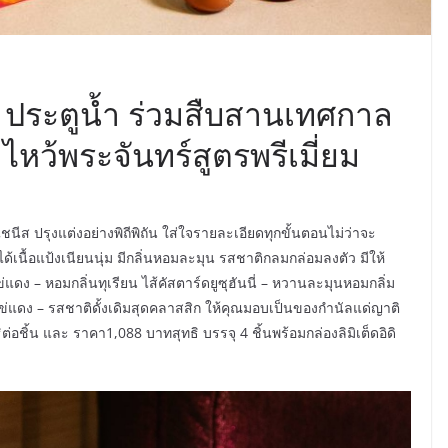
์ ประตูน้ำ ร่วมสืบสานเทศกาล
หว้พระจันทร์สูตรพรีเมี่ยม
นีส ปรุงแต่งอย่างพิถีพิถัน ใส่ใจรายละเอียดทุกขั้นตอนไม่ว่าจะ
นื้อแป้งเนียนนุ่ม มีกลิ่นหอมละมุน รสชาติกลมกล่อมลงตัว มีให้
่แดง – หอมกลิ่นทุเรียน ไส้คัสตาร์ดยูซุฮันนี่ – หวานละมุนหอมกลิ่ม
ัวไข่แดง – รสชาติดั้งเดิมสุดคลาสสิก ให้คุณมอบเป็นของกำนัลแด่ญาติ
่อชิ้น และ ราคา1,088 บาทสุทธิ บรรจุ 4 ชิ้นพร้อมกล่องลิมิเต็ดอิดิ