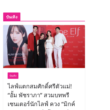
บันเทิง
บันเทิง
ไลฟ์แตกสมศักดิ์ศรีตัวแม่!
“อั้ม พัชราภา” สวมบทพรี
เซนเตอร์นักไลฟ์ ควง “มิกค์