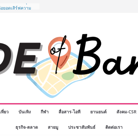
พันธมิตรทางธุรกิจ
ต่อยอดเสิร์ฟความ
ำนาน “ข้าวหน้าไก่
ู่น่านฟ้า
ิจกรรมเจรจาธุรกิจ
ECT 2026” ยก
ิ่นสู่ตลาดเชิง
นดังสายเกม ไทย
 “Rise of the Tenth
ิลด์ข้ามประเทศ
่ เฮเลนา
o School เผยวิสัย
้อมรับอนาคต “เราไม่
งเพื่อก้าวเข้าสู่
 แต่ยังเตรียมพวก
้กำหนดอนาคต”
งนักธุรกิจทั่ว
ที่ยว
บันเทิง
กีฬา
สื่อสาร-ไอที
ยานยนต์
สังคม-CSR
หญ่แห่งปี พบ CEO
อดวิสัยทัศน์ธุรกิจ
ธุรกิจ-ตลาด
สายมู
ประชาสัมพันธ์
ติดต่อเรา
“โชค รถแห่” ยกวง