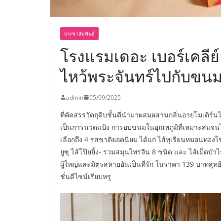
ประชาสัมพันธ์
โรงแรมเดอะ เบอร์เคลีย
ไหว้พระจันทร์ไปกับขนมไ
admin
05/09/2025
ที่คัดสรรวัตถุดิบชั้นดีนำมาผสมผสานกลิ่นอายโมเดิร์นไช
เป็นการนวดแป้ง การอบขนมในอุณหภูมิที่เหมาะสมจนได้เ
เลือกถึง 4 รสชาติยอดนิยม ได้แก่ ไส้ทุเรียนหมอนทองไข
ยูซุ ไส้โป๊ยยิ้ง- รวมสมุนไพรจีน 8 ชนิด และ ไส้เม็ดบ
ผู้ใหญ่และมิตรสหายอันเป็นที่รัก ในราคา 139 บาทสุทธิต
ชั่นดีไซน์เรียบหรู