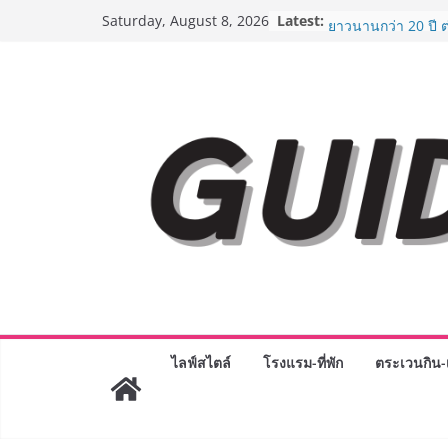
Skip
Latest:
AirAsia X SEE FAH 
Saturday, August 8, 2026
to
ยาวนานกว่า 20 ปี 
อร่อย ยกเมนูระดับต
content
ราชวงศ์” พุ่งทะยานส
BEDO เดินหน้าจัดก
“BIO TRADE CONN
ระดับผลิตภัณฑ์ท้องถ
พาณิชย์อย่างยั่งยืน
LORDNINE จัดศึกค
ปะทะ ฟิลิปปินส์ ใน
Lord” เปิดสงครามก
ฉลองเซิร์ฟเวอร์ใหม
Guangzhou Yingha
ทัศน์การศึกษาที่พร
ได้เตรียมนักเรียนเพีย
มหาวิทยาลัยเท่านั้น
เขาให้พร้อมเป็นผู
8.8 “ซูเลียน” รวมพลั
ไลฟ์สไตล์
โรงแรม-ที่พัก
ตระเวนกิน-เ
ประเทศ จัดประชุมใ
“ดร.ปิยะวัฒน์” ถ่ายท
พร้อมฟรีคอนเสิร์ต 