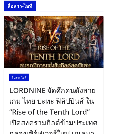
สื่อสาร-ไอที
สื่อสาร-ไอที
LORDNINE จัดศึกคนดังสาย
เกม ไทย ปะทะ ฟิลิปปินส์ ใน
“Rise of the Tenth Lord”
เปิดสงครามกิลด์ข้ามประเทศ
ฉลองเซิร์ฟเวอร์ใหม่ เฮเลนา