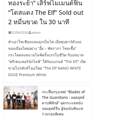
ทองระย้า” เสิร์ฟโมเมนต์ฟิน
“โดสแดง The Elf” Sold out
2 หมื่นขวด ใน 30 นาที
02/04/2026
admin
ทำเอาโซเชียลแทบลุกเป็นไฟ เมื่อซุปตาร์ตัวแม่
ของเมืองไทยอย่าง “อั้ม – พัชราภา ไชยเชื้อ”
กระโดดลงสนามไลฟ์ครั้งแรกในชีวิต กับบทบาท
“พรีเซนเตอร์นักไลฟ์” ให้กับแบรนด์ “The Elf” เปิด
ขายโปรดักส์โฉมใหม่ “The Elf NANO WHITE
DOSE Premium White
กระหึ่มกรุงเทพ! “Blades of
The Guardians : ยอดยุทธ์
ดาบพิทักษ์” จุดกระแสหนัง
จอมยุทธ์จีน ผู้ชมนับพันแห่
ร่วมรอบพิเศษ