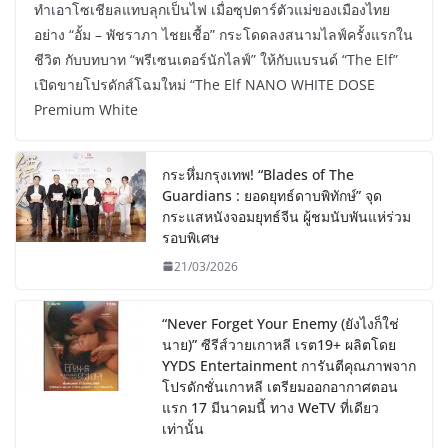
ทำเอาโซเชียลแทบลุกเป็นไฟ เมื่อซุปตาร์ตัวแม่ของเมืองไทย
อย่าง “อั้ม – พัชราภา ไชยเชื้อ” กระโดดลงสนามไลฟ์ครั้งแรกใน
ชีวิต กับบทบาท “พรีเซนเตอร์นักไลฟ์” ให้กับแบรนด์ “The Elf”
เปิดขายโปรดักส์โฉมใหม่ “The Elf NANO WHITE DOSE
Premium White
กระหึ่มกรุงเทพ! “Blades of The
Guardians : ยอดยุทธ์ดาบพิทักษ์” จุด
กระแสหนังจอมยุทธ์จีน ผู้ชมนับพันแห่ร่วม
รอบพิเศษ
21/03/2026
“Never Forget Your Enemy (ยังไงก็ใช่
นาย)” ซีรีส์วายเกาหลี เรต19+ ผลิตโดย
YYDS Entertainment การันตีคุณภาพจาก
โปรดักชั่นเกาหลี เตรียมออกอากาศตอน
แรก 17 มีนาคมนี้ ทาง WeTV ที่เดียว
เท่านั้น