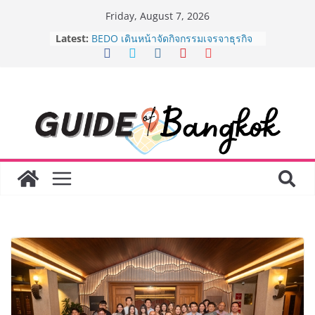
Skip
Friday, August 7, 2026
to
Latest:
BEDO เดินหน้าจัดกิจกรรมเจรจาธุรกิจ
content
“BIO TRADE CONNECT 2026” ยก
ระดับผลิตภัณฑ์ท้องถิ่นสู่ตลาดเชิง
พาณิชย์อย่างยั่งยืน
“ตลาดดอกไม้สี่มุมเมือง” ศูนย์รวมดอกไม้
สด ดอกไม้ประดิษฐ์ พวงมาลัย และสังฆ
ภัณฑ์ครบวงจร ขอเชิญเลือกซื้อมาลัย
และของขวัญต้อนรับวันแม่ เปิดให้
บริการทุกวันตลอด 24 ชั่วโมง
Guangzhou Yinghao School เผยวิสัย
ทัศน์การศึกษาที่พร้อมรับอนาคต “เราไม่
ได้เตรียมนักเรียนเพียงเพื่อก้าวเข้าสู่
มหาวิทยาลัยเท่านั้น แต่ยังเตรียมพวก
เขาให้พร้อมเป็นผู้กำหนดอนาคต”
8.8 “ซูเลียน” รวมพลังนักธุรกิจทั่ว
ประเทศ จัดประชุมใหญ่แห่งปี พบ CEO
“ดร.ปิยะวัฒน์” ถ่ายทอดวิสัยทัศน์ธุรกิจ
พร้อมฟรีคอนเสิร์ต “โชค รถแห่” ยกวง
AirAsia X SEE FAH พันธมิตรทางธุรกิจ
ยาวนานกว่า 20 ปี ต่อยอดเสิร์ฟความ