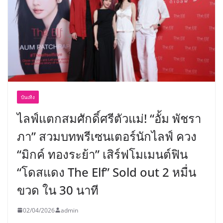
บันเทิง
ไลฟ์แตกสมศักดิ์ศรีตัวแม่! “อั้ม พัชรา
ภา” สวมบทพรีเซนเตอร์นักไลฟ์ ควง
“มิกค์ ทองระย้า” เสิร์ฟโมเมนต์ฟิน
“โดสแดง The Elf” Sold out 2 หมื่น
ขวด ใน 30 นาที
02/04/2026
admin