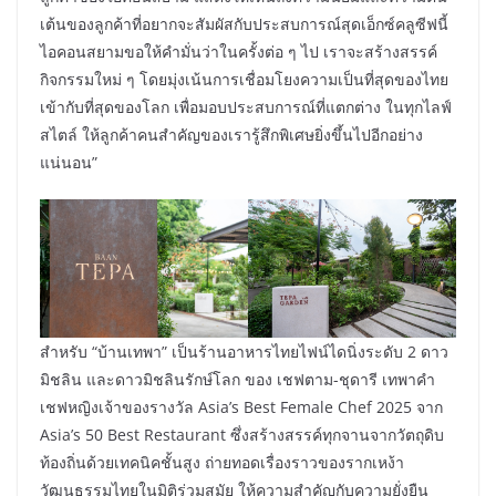
เต้นของลูกค้าที่อยากจะสัมผัสกับประสบการณ์สุดเอ็กซ์คลูซีฟนี้
ไอคอนสยามขอให้คำมั่นว่าในครั้งต่อ ๆ ไป เราจะสร้างสรรค์
กิจกรรมใหม่ ๆ โดยมุ่งเน้นการเชื่อมโยงความเป็นที่สุดของไทย
เข้ากับที่สุดของโลก เพื่อมอบประสบการณ์ที่แตกต่าง ในทุกไลฟ์
สไตล์ ให้ลูกค้าคนสำคัญของเรารู้สึกพิเศษยิ่งขึ้นไปอีกอย่าง
แน่นอน”
สำหรับ “บ้านเทพา” เป็นร้านอาหารไทยไฟน์ไดนิ่งระดับ 2 ดาว
มิชลิน และดาวมิชลินรักษ์โลก ของ เชฟตาม-ชุดารี เทพาคำ
เชฟหญิงเจ้าของรางวัล Asia’s Best Female Chef 2025 จาก
Asia’s 50 Best Restaurant ซึ่งสร้างสรรค์ทุกจานจากวัตถุดิบ
ท้องถิ่นด้วยเทคนิคชั้นสูง ถ่ายทอดเรื่องราวของรากเหง้า
วัฒนธรรมไทยในมิติร่วมสมัย ให้ความสำคัญกับความยั่งยืน