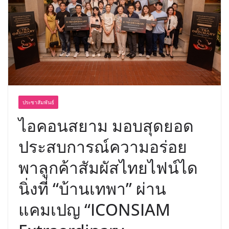
อร่อย ยกเมนูระดับตำนาน “ข้าวหน้าไก่
ราชวงศ์” พุ่งทะยานสู่น่านฟ้า
ประชาสัมพันธ์
ไอคอนสยาม มอบสุดยอด
ประสบการณ์ความอร่อย
พาลูกค้าสัมผัสไทยไฟน์ได
นิ่งที่ “บ้านเทพา” ผ่าน
แคมเปญ “ICONSIAM