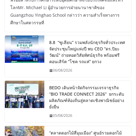
โลกMr. Michael Li ผู้อำนวยการฝ่ายนานาชาติของ
Guangzhou Yinghao School กล่าวว่า ความสำเร็จทางการ
ศึกษาในศตวรรษที่
8.8 “ซูเลียน” รวมพลังนักธุรกิจทั่วประเทศ
จัดประชุมใหญ่แห่งปี พบ CEO “ดร.ปิยะ
วัฒน์” ถ่ายทอดวิสัยทัศน์ธุรกิจ พร้อมฟรี
คอนเสิร์ต “โชค รถแห่” ยกวง
06/08/2026
BEDO เดินหน้าจัดกิจกรรมเจรจาธุรกิจ
“BIO TRADE CONNECT 2026” ยกระดับ
ผลิตภัณฑ์ท้องถิ่นสู่ตลาดเชิงพาณิชย์อย่าง
ยั่งยืน
05/08/2026
“ตลาดดอกไม้สี่มุมเมือง” ศูนย์รวมดอกไม้