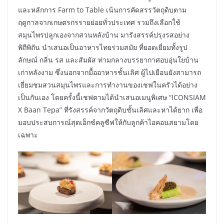
และหลักการ Farm to Table เน้นการคัดสรรวัตถุดิบตาม
ฤดูกาลจากเกษตรกรรายย่อยทั่วประเทศ รวมถึงเลือกใช้
สมุนไพรปลูกเองจากสวนหลังบ้าน มารังสรรค์ปรุงรสอย่าง
พิถีพิถัน นำเสนอเป็นอาหารไทยร่วมสมัย ที่ยอดเยี่ยมทั้งรูป
ลักษณ์ กลิ่น รส และสัมผัส ท่ามกลางบรรยากาศอบอุ่นใยบ้าน
เก่าหลังงาม ซึ่งนอกจากมื้ออาหารชั้นเลิศ ผู้ไปเยือนยังสามารถ
เยี่ยมชมสวนสมุนไพรและการทำงานของเชฟในครัวได้อย่าง
เป็นกันเอง โดยครั้งนี้เชฟตามได้นำเสนอเมนูพิเศษ “ICONSIAM
X Baan Tepa” ที่รังสรรค์จากวัตถุดิบชั้นเลิศและหาได้ยาก เพื่อ
มอบประสบการณ์สุดเอ็กซ์คลูซีฟให้กับลูกค้าไอคอนสยามโดย
เฉพาะ