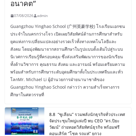
อนาคต”
07/08/2026
admin
Guangzhou Yinghao School (广州英豪学校) โรงเรียนเอกชน
ประจำในนครกว่างโจว เปิดเผยวิสัยทัศน์ด้านการศึกษาสำหรับ
ยุคแห่งการเปลี่ยนแปลงอย่างรวดเร็วทั้งทางเทคโนโลยีและ
สังคม โดยมุ่งพัฒนาจากสถานศึกษาในรูปแบบดั้งเดิมไปสู่ระบบ
นิเวศการเรียนรู้ที่ครอบคลุม ซึ่งส่งเสริมพัฒนาการของนักเรียน
ทั้งด้านวิชาการ คุณธรรม สังคม และอารมณ์ พร้อมเตรียมความ
พร้อมสำหรับการศึกษาระดับอุดมศึกษาทั้งในประเทศจีนและทั่ว
โลกMr. Michael Li ผู้อำนวยการฝ่ายนานาชาติของ
Guangzhou Yinghao School กล่าวว่า ความสำเร็จทางการ
ศึกษาในศตวรรษที่
8.8 “ซูเลียน” รวมพลังนักธุรกิจทั่วประเทศ
จัดประชุมใหญ่แห่งปี พบ CEO “ดร.ปิยะ
วัฒน์” ถ่ายทอดวิสัยทัศน์ธุรกิจ พร้อมฟรี
คอนเสิร์ต “โชค รถแห่” ยกวง