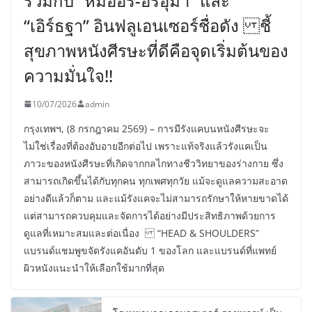
ร่วมกับ “หมออร-อรอุมา” และ
“เอิร์ธฐา” อินฟลูเอนเซอร์ชื่อดัง ชี้
สุขภาพหนังศีรษะที่ดีคือจุดเริ่มต้นของ
ความมั่นใจ!!
10/07/2026
admin
กรุงเทพฯ, (8 กรกฎาคม 2569) – การมีรังแคบนหนังศีรษะจะ
ไม่ใช่เรื่องที่ต้องอับอายอีกต่อไป เพราะแท้จริงแล้วรังแคเป็น
ภาวะของหนังศีรษะที่เกิดจากกลไกทางชีววิทยาของร่างกาย ซึ่ง
สามารถเกิดขึ้นได้กับทุกคน ทุกเพศทุกวัย แม้จะดูแลความสะอาด
อย่างดีแล้วก็ตาม และแม้รังแคจะไม่สามารถรักษาให้หายขาดได้
แต่สามารถควบคุมและจัดการได้อย่างมีประสิทธิภาพด้วยการ
ดูแลที่เหมาะสมและต่อเนื่อง “HEAD & SHOULDERS”
แบรนด์แชมพูขจัดรังแคอันดับ 1 ของโลก และแบรนด์ที่แพทย์
ผิวหนังแนะนำให้เลือกใช้มากที่สุด