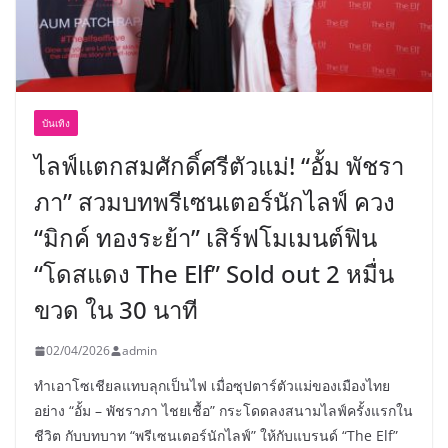
บันเทิง
ไลฟ์แตกสมศักดิ์ศรีตัวแม่! “อั้ม พัชรา
ภา” สวมบทพรีเซนเตอร์นักไลฟ์ ควง
“มิกค์ ทองระย้า” เสิร์ฟโมเมนต์ฟิน
“โดสแดง The Elf” Sold out 2 หมื่น
ขวด ใน 30 นาที
02/04/2026
admin
ทำเอาโซเชียลแทบลุกเป็นไฟ เมื่อซุปตาร์ตัวแม่ของเมืองไทย
อย่าง “อั้ม – พัชราภา ไชยเชื้อ” กระโดดลงสนามไลฟ์ครั้งแรกใน
ชีวิต กับบทบาท “พรีเซนเตอร์นักไลฟ์” ให้กับแบรนด์ “The Elf”