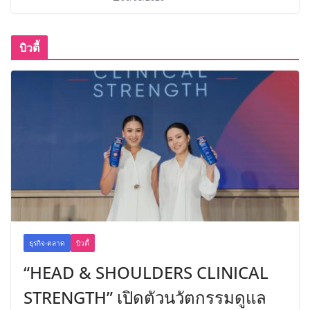
บิวตี้
ธุรกิจ-ตลาด
บิวตี้
“HEAD & SHOULDERS CLINICAL
STRENGTH” เปิดตัวนวัตกรรมดูแล