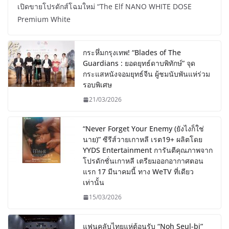
เปิดขายโปรดักส์โฉมใหม่ “The Elf NANO WHITE DOSE
Premium White
กระหึ่มกรุงเทพ! “Blades of The
Guardians : ยอดยุทธ์ดาบพิทักษ์” จุด
กระแสหนังจอมยุทธ์จีน ผู้ชมนับพันแห่ร่วม
รอบพิเศษ
21/03/2026
“Never Forget Your Enemy (ยังไงก็ใช่
นาย)” ซีรีส์วายเกาหลี เรต19+ ผลิตโดย
YYDS Entertainment การันตีคุณภาพจาก
โปรดักชั่นเกาหลี เตรียมออกอากาศตอน
แรก 17 มีนาคมนี้ ทาง WeTV ที่เดียว
เท่านั้น
15/03/2026
แฟนคลับไทยแห่ต้อนรับ “Noh Seul-bi”