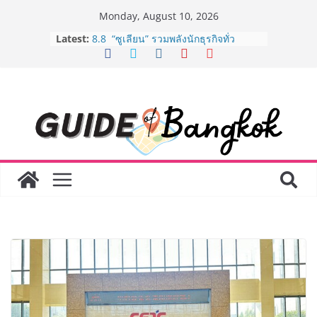
Skip
Monday, August 10, 2026
to
Latest:
8.8 “ซูเลียน” รวมพลังนักธุรกิจทั่ว
content
ประเทศ จัดประชุมใหญ่แห่งปี พบ CEO
“ดร.ปิยะวัฒน์” ถ่ายทอดวิสัยทัศน์ธุรกิจ
พร้อมฟรีคอนเสิร์ต “โชค รถแห่” ยกวง
AirAsia X SEE FAH พันธมิตรทางธุรกิจ
ยาวนานกว่า 20 ปี ต่อยอดเสิร์ฟความ
อร่อย ยกเมนูระดับตำนาน “ข้าวหน้าไก่
ราชวงศ์” พุ่งทะยานสู่น่านฟ้า
BEDO จัดงาน Thailand Nature
Positive Forum 2026 ภายใต้หัวข้อ
การขับเคลื่อนภาคธุรกิจสู่อนาคต
ธรรมชาติเชิงบวก
LORDNINE จัดศึกคนดังสายเกม ไทย
ปะทะ ฟิลิปปินส์ ใน “Rise of the Tenth
Lord” เปิดสงครามกิลด์ข้ามประเทศ
ฉลองเซิร์ฟเวอร์ใหม่ เฮเลนา
Guangzhou Yinghao School เผยวิสัย
ทัศน์การศึกษาที่พร้อมรับอนาคต “เราไม่
ได้เตรียมนักเรียนเพียงเพื่อก้าวเข้าสู่
มหาวิทยาลัยเท่านั้น แต่ยังเตรียมพวก