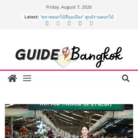
Skip
Friday, August 7, 2026
to
BEDO เดินหน้าจัดกิจกรรมเจรจาธุรกิจ
Latest:
“BIO TRADE CONNECT 2026” ยก
content
ระดับผลิตภัณฑ์ท้องถิ่นสู่ตลาดเชิง
พาณิชย์อย่างยั่งยืน
“ตลาดดอกไม้สี่มุมเมือง” ศูนย์รวมดอกไม้
สด ดอกไม้ประดิษฐ์ พวงมาลัย และสังฆ
ภัณฑ์ครบวงจร ขอเชิญเลือกซื้อมาลัย
และของขวัญต้อนรับวันแม่ เปิดให้
บริการทุกวันตลอด 24 ชั่วโมง
ครั้งแรกของไทย ส่งอุปกรณ์วิทยาศาสตร์
“CE-7 MATCH” ฝีมือคนไทย ร่วมภารกิจ
สำรวจดวงจันทร์ 24 สิงหาคมนี้
8.8 “ซูเลียน” รวมพลังนักธุรกิจทั่ว
ประเทศ จัดประชุมใหญ่แห่งปี พบ CEO
“ดร.ปิยะวัฒน์” ถ่ายทอดวิสัยทัศน์ธุรกิจ
พร้อมฟรีคอนเสิร์ต “โชค รถแห่” ยกวง
AirAsia X SEE FAH พันธมิตรทางธุรกิจ
ยาวนานกว่า 20 ปี ต่อยอดเสิร์ฟความ
อร่อย ยกเมนูระดับตำนาน “ข้าวหน้าไก่
ราชวงศ์” พุ่งทะยานสู่น่านฟ้า