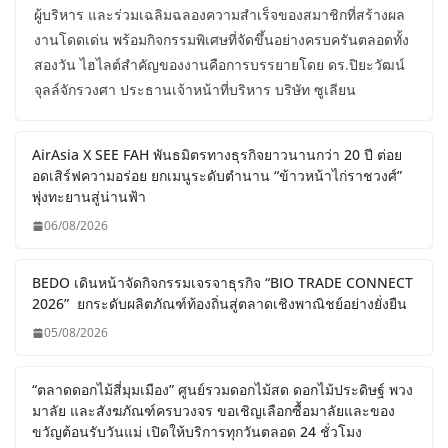
ผู้บริหาร และร่วมเฉลิมฉลองความสำเร็จของสมาชิกที่สร้างผล
งานโดดเด่น พร้อมกิจกรรมพิเศษที่จัดขึ้นอย่างครบครันตลอดทั้ง
สองวัน ไฮไลต์สำคัญของงานคือการบรรยายโดย ดร.ปิยะวัฒน์
จุลล์จักรวงศา ประธานเจ้าหน้าที่บริหาร บริษัท ซูเลียน
AirAsia X SEE FAH พันธมิตรทางธุรกิจยาวนานกว่า 20 ปี ต่อย
อดเสิร์ฟความอร่อย ยกเมนูระดับตำนาน “ข้าวหน้าไก่ราชวงศ์”
พุ่งทะยานสู่น่านฟ้า
06/08/2026
BEDO เดินหน้าจัดกิจกรรมเจรจาธุรกิจ “BIO TRADE CONNECT
2026” ยกระดับผลิตภัณฑ์ท้องถิ่นสู่ตลาดเชิงพาณิชย์อย่างยั่งยืน
05/08/2026
“ตลาดดอกไม้สี่มุมเมือง” ศูนย์รวมดอกไม้สด ดอกไม้ประดิษฐ์ พวง
มาลัย และสังฆภัณฑ์ครบวงจร ขอเชิญเลือกซื้อมาลัยและของ
ขวัญต้อนรับวันแม่ เปิดให้บริการทุกวันตลอด 24 ชั่วโมง