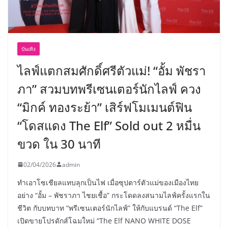
บันเทิง
ไลฟ์แตกสมศักดิ์ศรีตัวแม่! “อั้ม พัชรา
ภา” สวมบทพรีเซนเตอร์นักไลฟ์ ควง
“มิกค์ ทองระย้า” เสิร์ฟโมเมนต์ฟิน
“โดสแดง The Elf” Sold out 2 หมื่น
ขวด ใน 30 นาที
02/04/2026
admin
ทำเอาโซเชียลแทบลุกเป็นไฟ เมื่อซุปตาร์ตัวแม่ของเมืองไทย
อย่าง “อั้ม – พัชราภา ไชยเชื้อ” กระโดดลงสนามไลฟ์ครั้งแรกใน
ชีวิต กับบทบาท “พรีเซนเตอร์นักไลฟ์” ให้กับแบรนด์ “The Elf”
เปิดขายโปรดักส์โฉมใหม่ “The Elf NANO WHITE DOSE