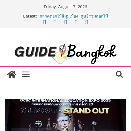
Skip
Friday, August 7, 2026
to
Latest:
“ตลาดดอกไม้สี่มุมเมือง” ศูนย์รวมดอกไม้
content
สด ดอกไม้ประดิษฐ์ พวงมาลัย และสังฆ
ภัณฑ์ครบวงจร ขอเชิญเลือกซื้อมาลัย
และของขวัญต้อนรับวันแม่ เปิดให้
บริการทุกวันตลอด 24 ชั่วโมง
ครั้งแรกของไทย ส่งอุปกรณ์วิทยาศาสตร์
“CE-7 MATCH” ฝีมือคนไทย ร่วมภารกิจ
สำรวจดวงจันทร์ 24 สิงหาคมนี้
8.8 “ซูเลียน” รวมพลังนักธุรกิจทั่ว
ประเทศ จัดประชุมใหญ่แห่งปี พบ CEO
“ดร.ปิยะวัฒน์” ถ่ายทอดวิสัยทัศน์ธุรกิจ
พร้อมฟรีคอนเสิร์ต “โชค รถแห่” ยกวง
AirAsia X SEE FAH พันธมิตรทางธุรกิจ
ยาวนานกว่า 20 ปี ต่อยอดเสิร์ฟความ
อร่อย ยกเมนูระดับตำนาน “ข้าวหน้าไก่
ราชวงศ์” พุ่งทะยานสู่น่านฟ้า
BEDO เดินหน้าจัดกิจกรรมเจรจาธุรกิจ
“BIO TRADE CONNECT 2026” ยก
ระดับผลิตภัณฑ์ท้องถิ่นสู่ตลาดเชิง
พาณิชย์อย่างยั่งยืน