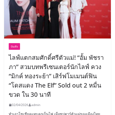
บันเทิง
ไลฟ์แตกสมศักดิ์ศรีตัวแม่! “อั้ม พัชรา
ภา” สวมบทพรีเซนเตอร์นักไลฟ์ ควง
“มิกค์ ทองระย้า” เสิร์ฟโมเมนต์ฟิน
“โดสแดง The Elf” Sold out 2 หมื่น
ขวด ใน 30 นาที
02/04/2026
admin
ทำเอาโซเชียลแทบลุกเป็นไฟ เมื่อซุปตาร์ตัวแม่ของเมืองไทย