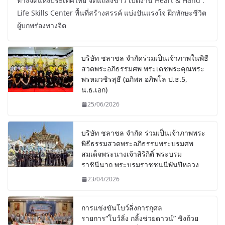
ทางจิตแห่งประเทศไทย จัดแถลงข่าว เปิดงาน Heart & Hand :
Life Skills Center พื้นที่สร้างสรรค์ แบ่งปันแรงใจ ฝึกทักษะชีวิต
ผู้บกพร่องทางจิต
บริษัท ชลาชล จำกัดร่วมเป็นเจ้าภาพในพิธี
สวดพระอภิธรรมศพ พระเดชพระคุณพระ
พรหมวชิรสุธี (อภิพล อภิพโล ป.ธ.5,
น.ธ.เอก)
25/06/2026
บริษัท ชลาชล จำกัด ร่วมเป็นเจ้าภาพพระ
พิธีธรรมสวดพระอภิธรรมพระบรมศพ
สมเด็จพระนางเจ้าสิริกิติ์ พระบรม
ราชินีนาถ พระบรมราชชนนีพันปีหลวง
23/04/2026
การแข่งขันโบว์ลิ่งการกุศล
รายการ“โบว์ลิ่ง กลิ้งช่วยดาวน์” ชิงถ้วย