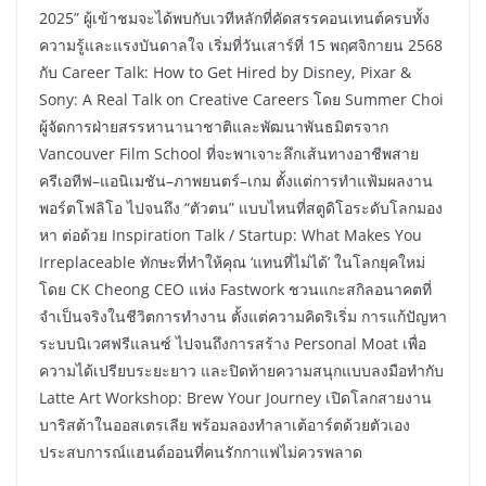
2025” ผู้เข้าชมจะได้พบกับเวทีหลักที่คัดสรรคอนเทนต์ครบทั้ง
ความรู้และแรงบันดาลใจ เริ่มที่วันเสาร์ที่ 15 พฤศจิกายน 2568
กับ Career Talk: How to Get Hired by Disney, Pixar &
Sony: A Real Talk on Creative Careers โดย Summer Choi
ผู้จัดการฝ่ายสรรหานานาชาติและพัฒนาพันธมิตรจาก
Vancouver Film School ที่จะพาเจาะลึกเส้นทางอาชีพสาย
ครีเอทีฟ–แอนิเมชัน–ภาพยนตร์–เกม ตั้งแต่การทำแฟ้มผลงาน
พอร์ตโฟลิโอ ไปจนถึง “ตัวตน” แบบไหนที่สตูดิโอระดับโลกมอง
หา ต่อด้วย Inspiration Talk / Startup: What Makes You
Irreplaceable ทักษะที่ทำให้คุณ ‘แทนที่ไม่ได้’ ในโลกยุคใหม่
โดย CK Cheong CEO แห่ง Fastwork ชวนแกะสกิลอนาคตที่
จำเป็นจริงในชีวิตการทำงาน ตั้งแต่ความคิดริเริ่ม การแก้ปัญหา
ระบบนิเวศฟรีแลนซ์ ไปจนถึงการสร้าง Personal Moat เพื่อ
ความได้เปรียบระยะยาว และปิดท้ายความสนุกแบบลงมือทำกับ
Latte Art Workshop: Brew Your Journey เปิดโลกสายงาน
บาริสต้าในออสเตรเลีย พร้อมลองทำลาเต้อาร์ตด้วยตัวเอง
ประสบการณ์แฮนด์ออนที่คนรักกาแฟไม่ควรพลาด