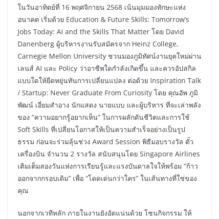
ในวันอาทิตย์ที่ 16 พฤศจิกายน 2568 เน้นมุมมองทักษะแห่ง
อนาคต เริ่มด้วย Education & Future Skills: Tomorrow’s
Jobs Today: AI and the Skills That Matter โดย David
Danenberg ผู้บริหารงานรับสมัครจาก Heinz College,
Carnegie Mellon University ชวนมองภูมิทัศน์งานยุคใหม่ผ่าน
เลนส์ AI และ Policy ว่าอาชีพใดกำลังเกิดขึ้น และควรอัปสกิล
แบบใดให้ยืดหยุ่นทันการเปลี่ยนแปลง ต่อด้วย Inspiration Talk
/ Startup: Never Graduate From Curiosity โดย คุณอัพ ภูมิ
พัฒน์ เอี่ยมสำอาง นักแสดง นายแบบ และผู้บริหาร ที่จะเล่าพลัง
ของ “ความอยากรู้อยากเห็น” ในการผลักดันชีวิตและการใช้
Soft Skills ที่เปลี่ยนโอกาสให้เป็นความสำเร็จอย่างเป็นรูป
ธรรม ก่อนจะร่วมลุ้นช่วง Award Session พิธีมอบรางวัล ตั๋ว
เครื่องบิน จำนวน 2 รางวัล สนับสนุนโดย Singapore Airlines
เติมเต็มสองวันแห่งการเรียนรู้และแรงบันดาลใจให้พร้อม “ก้าว
ออกจากกรอบเดิม” เพื่อ “โดดเด่นกว่าใคร” ในเส้นทางที่ใช่ของ
คุณ
นอกจากเวทีหลัก ภายในงานยังอัดแน่นด้วย โซนกิจกรรม ให้