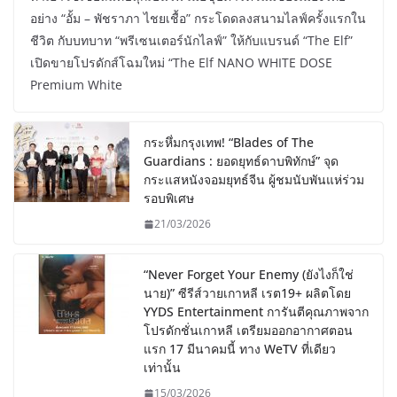
อย่าง “อั้ม – พัชราภา ไชยเชื้อ” กระโดดลงสนามไลฟ์ครั้งแรกใน
ชีวิต กับบทบาท “พรีเซนเตอร์นักไลฟ์” ให้กับแบรนด์ “The Elf”
เปิดขายโปรดักส์โฉมใหม่ “The Elf NANO WHITE DOSE
Premium White
กระหึ่มกรุงเทพ! “Blades of The
Guardians : ยอดยุทธ์ดาบพิทักษ์” จุด
กระแสหนังจอมยุทธ์จีน ผู้ชมนับพันแห่ร่วม
รอบพิเศษ
21/03/2026
“Never Forget Your Enemy (ยังไงก็ใช่
นาย)” ซีรีส์วายเกาหลี เรต19+ ผลิตโดย
YYDS Entertainment การันตีคุณภาพจาก
โปรดักชั่นเกาหลี เตรียมออกอากาศตอน
แรก 17 มีนาคมนี้ ทาง WeTV ที่เดียว
เท่านั้น
15/03/2026