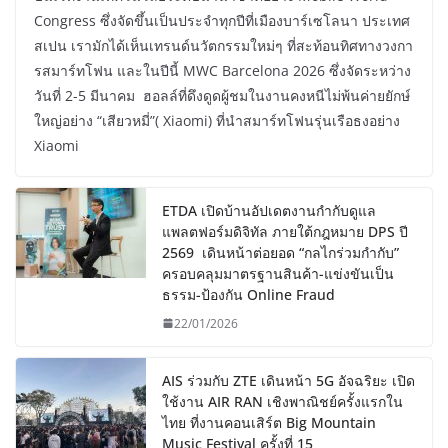
Congress ซึ่งจัดขึ้นเป็นประจำทุกปีที่เมืองบาร์เซโลนา ประเทศ
สเปน เรามักได้เห็นเทรนด์นวัตกรรมใหม่ๆ ที่สะท้อนทิศทางวงกา
รสมาร์ทโฟน และในปีนี้ MWC Barcelona 2026 ซึ่งจัดระหว่าง
วันที่ 2-5 มีนาคม ฮอลล์ที่ดึงดูดผู้ชมในงานคงหนีไม่พ้นค่ายยักษ์
ใหญ่อย่าง “เสียวหมี่”( Xiaomi) ที่นำสมาร์ทโฟนรุ่นเรือธงอย่าง
Xiaomi
ETDA เปิดบ้านอัปเดตงานกำกับดูแล
แพลตฟอร์มดิจิทัล ภายใต้กฎหมาย DPS ปี
2569 เดินหน้าต่อยอด “กลไกร่วมกำกับ”
ครอบคลุมมาตรฐานสินค้า-แข่งขันเป็น
ธรรม-ป้องกัน Online Fraud
22/01/2026
AIS ร่วมกับ ZTE เดินหน้า 5G อัจฉริยะ เปิด
ใช้งาน AIR RAN เชิงพาณิชย์ครั้งแรกใน
ไทย ที่งานคอนเสิร์ต Big Mountain
Music Festival ครั้งที่ 15