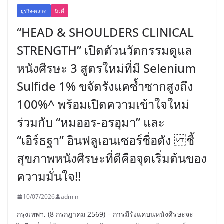
ธุรกิจ-ตลาด
บิวตี้
“HEAD & SHOULDERS CLINICAL
STRENGTH” เปิดตัวนวัตกรรมดูแล
หนังศีรษะ 3 สูตรใหม่ที่มี Selenium
Sulfide 1% ขจัดรังแคซ้ำซากสูงถึง
100%^ พร้อมเปิดความเข้าใจใหม่
ร่วมกับ “หมออร-อรอุมา” และ
“เอิร์ธฐา” อินฟลูเอนเซอร์ชื่อดัง ชี้
สุขภาพหนังศีรษะที่ดีคือจุดเริ่มต้นของ
ความมั่นใจ!!
10/07/2026
admin
กรุงเทพฯ, (8 กรกฎาคม 2569) – การมีรังแคบนหนังศีรษะจะ