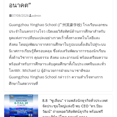
อนาคต”
07/08/2026
admin
Guangzhou Yinghao School (广州英豪学校) โรงเรียนเอกชน
ประจำในนครกว่างโจว เปิดเผยวิสัยทัศน์ด้านการศึกษาสำหรับ
ยุคแห่งการเปลี่ยนแปลงอย่างรวดเร็วทั้งทางเทคโนโลยีและ
สังคม โดยมุ่งพัฒนาจากสถานศึกษาในรูปแบบดั้งเดิมไปสู่ระบบ
นิเวศการเรียนรู้ที่ครอบคลุม ซึ่งส่งเสริมพัฒนาการของนักเรียน
ทั้งด้านวิชาการ คุณธรรม สังคม และอารมณ์ พร้อมเตรียมความ
พร้อมสำหรับการศึกษาระดับอุดมศึกษาทั้งในประเทศจีนและทั่ว
โลกMr. Michael Li ผู้อำนวยการฝ่ายนานาชาติของ
Guangzhou Yinghao School กล่าวว่า ความสำเร็จทางการ
ศึกษาในศตวรรษที่
8.8 “ซูเลียน” รวมพลังนักธุรกิจทั่วประเทศ
จัดประชุมใหญ่แห่งปี พบ CEO “ดร.ปิยะ
วัฒน์” ถ่ายทอดวิสัยทัศน์ธุรกิจ พร้อมฟรี
คอนเสิร์ต “โชค รถแห่” ยกวง