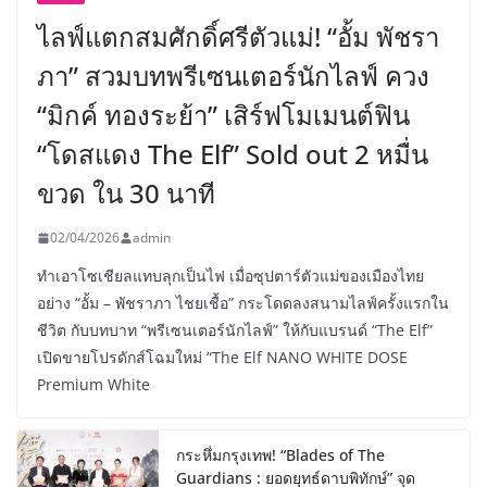
ไลฟ์แตกสมศักดิ์ศรีตัวแม่! “อั้ม พัชรา
ภา” สวมบทพรีเซนเตอร์นักไลฟ์ ควง
“มิกค์ ทองระย้า” เสิร์ฟโมเมนต์ฟิน
“โดสแดง The Elf” Sold out 2 หมื่น
ขวด ใน 30 นาที
02/04/2026
admin
ทำเอาโซเชียลแทบลุกเป็นไฟ เมื่อซุปตาร์ตัวแม่ของเมืองไทย
อย่าง “อั้ม – พัชราภา ไชยเชื้อ” กระโดดลงสนามไลฟ์ครั้งแรกใน
ชีวิต กับบทบาท “พรีเซนเตอร์นักไลฟ์” ให้กับแบรนด์ “The Elf”
เปิดขายโปรดักส์โฉมใหม่ “The Elf NANO WHITE DOSE
Premium White
กระหึ่มกรุงเทพ! “Blades of The
Guardians : ยอดยุทธ์ดาบพิทักษ์” จุด