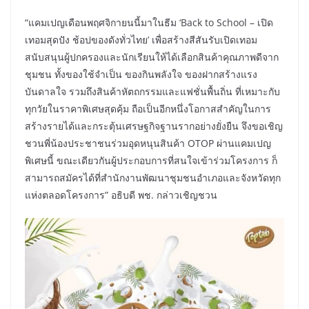
“แคมเปญเดือนพฤศจิกายนนี้มาในธีม ‘Back to School – เปิด
เทอมสุดปัง ช้อปของดังทั่วไทย’ เพื่อสร้างสีสันรับเปิดเทอม
สนับสนุนผู้ปกครองและนักเรียนให้ได้เลือกสินค้าคุณภาพดีจาก
ชุมชน ทั้งของใช้จำเป็น ของกินพลังใจ ของฝากสร้างแรง
บันดาลใจ รวมถึงสินค้าหัตถกรรมและแฟชั่นพื้นถิ่น ที่เหมาะกับ
ทุกวัยในราคาพิเศษสุดคุ้ม ถือเป็นอีกหนึ่งโอกาสสำคัญในการ
สร้างรายได้และกระตุ้นเศรษฐกิจฐานรากอย่างยั่งยืน จึงขอเชิญ
ชวนพี่น้องประชาชนร่วมอุดหนุนสินค้า OTOP ผ่านแคมเปญ
พิเศษนี้ ขณะเดียวกันผู้ประกอบการที่สนใจเข้าร่วมโครงการ ก็
สามารถสมัครได้ที่สำนักงานพัฒนาชุมชนอำเภอและจังหวัดทุก
แห่งตลอดโครงการ” อธิบดี พช. กล่าวเชิญชวน