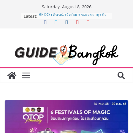
Skip
Saturday, August 8, 2026
to
Latest:
BEDO เดินหน้าจัดกิจกรรมเจรจาธุรกิจ
content
“BIO TRADE CONNECT 2026” ยก
ระดับผลิตภัณฑ์ท้องถิ่นสู่ตลาดเชิง
พาณิชย์อย่างยั่งยืน
“ตลาดดอกไม้สี่มุมเมือง” ศูนย์รวมดอกไม้
สด ดอกไม้ประดิษฐ์ พวงมาลัย และสังฆ
ภัณฑ์ครบวงจร ขอเชิญเลือกซื้อมาลัย
และของขวัญต้อนรับวันแม่ เปิดให้
บริการทุกวันตลอด 24 ชั่วโมง
Guangzhou Yinghao School เผยวิสัย
ทัศน์การศึกษาที่พร้อมรับอนาคต “เราไม่
ได้เตรียมนักเรียนเพียงเพื่อก้าวเข้าสู่
มหาวิทยาลัยเท่านั้น แต่ยังเตรียมพวก
เขาให้พร้อมเป็นผู้กำหนดอนาคต”
8.8 “ซูเลียน” รวมพลังนักธุรกิจทั่ว
ประเทศ จัดประชุมใหญ่แห่งปี พบ CEO
“ดร.ปิยะวัฒน์” ถ่ายทอดวิสัยทัศน์ธุรกิจ
พร้อมฟรีคอนเสิร์ต “โชค รถแห่” ยกวง
AirAsia X SEE FAH พันธมิตรทางธุรกิจ
ยาวนานกว่า 20 ปี ต่อยอดเสิร์ฟความ