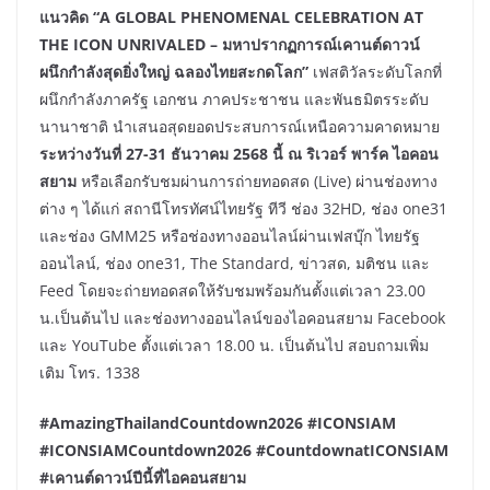
แนวคิด “A GLOBAL PHENOMENAL CELEBRATION AT
THE ICON UNRIVALED – มหาปรากฏการณ์เคานต์ดาวน์
ผนึกกำลังสุดยิ่งใหญ่ ฉลองไทยสะกดโลก”
เฟสติวัลระดับโลกที่
ผนึกกำลังภาครัฐ เอกชน ภาคประชาชน และพันธมิตรระดับ
นานาชาติ นำเสนอสุดยอดประสบการณ์เหนือความคาดหมาย
ระหว่างวันที่
27-31 ธันวาคม 2568 นี้ ณ ริเวอร์ พาร์ค ไอคอน
สยาม
หรือเลือกรับชมผ่านการถ่ายทอดสด (Live) ผ่านช่องทาง
ต่าง ๆ ได้แก่ สถานีโทรทัศน์ไทยรัฐ ทีวี ช่อง 32HD, ช่อง one31
และช่อง GMM25 หรือช่องทางออนไลน์ผ่านเฟสบุ๊ก ไทยรัฐ
ออนไลน์, ช่อง one31, The Standard, ข่าวสด, มติชน และ
Feed โดยจะถ่ายทอดสดให้รับชมพร้อมกันตั้งแต่เวลา 23.00
น.เป็นต้นไป และช่องทางออนไลน์ของไอคอนสยาม Facebook
และ YouTube ตั้งแต่เวลา 18.00 น. เป็นต้นไป สอบถามเพิ่ม
เติม โทร. 1338
#AmazingThailandCountdown2026 #ICONSIAM
#ICONSIAMCountdown2026 #CountdownatICONSIAM
#
เคานต์ดาวน์ปีนี้ที่ไอคอนสยาม