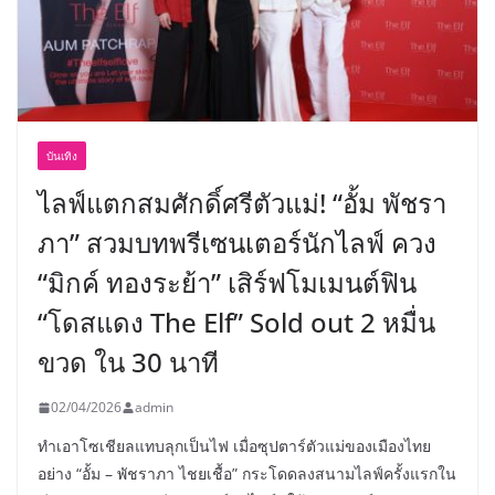
บันเทิง
ไลฟ์แตกสมศักดิ์ศรีตัวแม่! “อั้ม พัชรา
ภา” สวมบทพรีเซนเตอร์นักไลฟ์ ควง
“มิกค์ ทองระย้า” เสิร์ฟโมเมนต์ฟิน
“โดสแดง The Elf” Sold out 2 หมื่น
ขวด ใน 30 นาที
02/04/2026
admin
ทำเอาโซเชียลแทบลุกเป็นไฟ เมื่อซุปตาร์ตัวแม่ของเมืองไทย
อย่าง “อั้ม – พัชราภา ไชยเชื้อ” กระโดดลงสนามไลฟ์ครั้งแรกใน