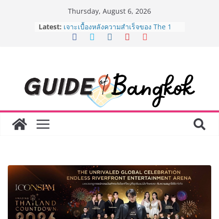
Skip
Thursday, August 6, 2026
to
Latest:
เจาะเบื้องหลังความสำเร็จของ The 1
content
Day 2026 จากแคมเปญสู่ Shopping
Phenomenon ของไทย เมื่อ
Experience-driven Loyalty พลิก
“ประสบการณ์” สู่แรงขับเคลื่อนการใช้
จ่าย ผสาน Ecosystem ที่แข็งแกร่งของ
กลุ่มเซ็นทรัล สร้างยอดขายสูงสุดในรอบ
3 ปี
กรมการท่องเที่ยวเดินหน้าสร้าง Green
Coach รุ่นใหม่ ขับเคลื่อนการท่องเที่ยว
ไทยสู่มาตรฐานสากล ภายใต้ Thailand
Green Tourism Plan 2030
BEDO เดินหน้าจัดกิจกรรมเจรจาธุรกิจ
“BIO TRADE CONNECT 2026” ยก
ระดับผลิตภัณฑ์ท้องถิ่นสู่ตลาดเชิง
พาณิชย์อย่างยั่งยืน
“ตลาดดอกไม้สี่มุมเมือง” ศูนย์รวมดอกไม้
สด ดอกไม้ประดิษฐ์ พวงมาลัย และสังฆ
ภัณฑ์ครบวงจร ขอเชิญเลือกซื้อมาลัย
และของขวัญต้อนรับวันแม่ เปิดให้