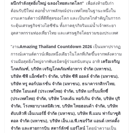
ผนึกกำลังสุดยิ่งใหญ่ ฉลองไทยสะกดโลก”
เพื่อส่งท้ายปีเก่า
ต้อนรับปีใหม่ ตอกย้ำภาพลักษณ์ประเทศไทยในฐานะหนึ่งใน
งานเคานต์ดาวน์ที่ดีที่สุดของโลก และเป็นกลไกสำคัญในการก
ระตุ้นเศรษฐกิจช่วงไฮซีซัน ทั้งภาคธุรกิจริมแม่น้ำเจ้าพระยา
อุตสาหกรรมท่องเที่ยวไทย และเศรษฐกิจโดยรวมของประเทศ
“งาน
Amazing Thailand Countdown 2026
เป็นมหาปรากฏ
การณ์เคานต์ดาวน์เพียงหนึ่งเดียวในโลกที่เกิดขึ้นจากพลังความ
ร่วมมือสุดยิ่งใหญ่จากพันธมิตรผู้ร่วมสนับสนุน อาทิ
เครือเจริญ
โภคภัณฑ์
, บริษัท เจริญโภคภัณฑ์อาหาร จำกัด (มหาชน),
บริษัท ซีพี แอ็กซ์ตร้า จำกัด, บริษัท ซีพี ออลล์ จำกัด (มหาชน),
บริษัท ทรู คอร์ปอเรชั่น จำกัด (มหาชน), ธนาคารกสิกรไทย,
บริษัท โอนเดส์ (ประเทศไทย) จำกัด, บริษัท แกร็บแท็กซี่
(ประเทศไทย) จำกัด, บริษัท โกลเด้น ทอร์เก้น จำกัด, บริษัท ปุริ
จำกัด, โรงพยาบาลสมิติเวช, บริษัท ไทยฮอนด้า จำกัด, บริษัท
ดับบลิวพี เอ็นเนอร์ยี่ จำกัด (มหาชน), บริษัท ที.แมน ฟาร์มาซูติ
ตอล จำกัด (มหาชน), บริษัท เอ็น.เอ.พี.เซอร์วิส แอนด์ เทรดดิ้ง
จำกัด และ
สายการบิน สตาร์ลักซ์ แอร์ไลน์
โดยนำความเป็น