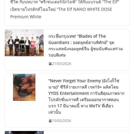
ชีวิต กับบทบาท “พรีเซนเตอร์นักไลฟ์” ให้กับแบรนด์ “The Elf”
เปิดขายโปรดักส์โฉมใหม่ “The Elf NANO WHITE DOSE
Premium White
กระหึ่มกรุงเทพ! “Blades of The
Guardians : ยอดยุทธ์ดาบพิทักษ์” จุด
กระแสหนังจอมยุทธ์จีน ผู้ชมนับพันแห่ร่วม
รอบพิเศษ
21/03/2026
“Never Forget Your Enemy (ยังไงก็ใช่
นาย)” ซีรีส์วายเกาหลี เรต19+ ผลิตโดย
YYDS Entertainment การันตีคุณภาพจาก
โปรดักชั่นเกาหลี เตรียมออกอากาศตอน
แรก 17 มีนาคมนี้ ทาง WeTV ที่เดียว
เท่านั้น
15/03/2026