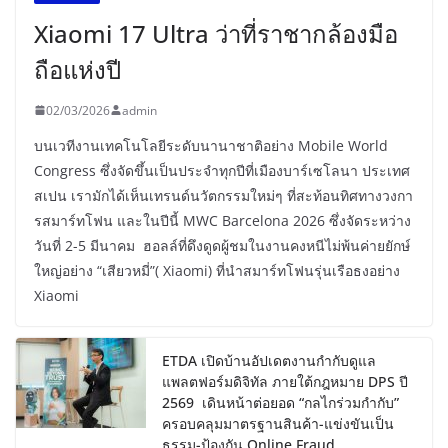
Xiaomi 17 Ultra ว่าที่ราชากล้องมือ
ถือแห่งปี
02/03/2026
admin
บนเวทีงานเทคโนโลยีระดับนานาชาติอย่าง Mobile World
Congress ซึ่งจัดขึ้นเป็นประจำทุกปีที่เมืองบาร์เซโลนา ประเทศ
สเปน เรามักได้เห็นเทรนด์นวัตกรรมใหม่ๆ ที่สะท้อนทิศทางวงกา
รสมาร์ทโฟน และในปีนี้ MWC Barcelona 2026 ซึ่งจัดระหว่าง
วันที่ 2-5 มีนาคม ฮอลล์ที่ดึงดูดผู้ชมในงานคงหนีไม่พ้นค่ายยักษ์
ใหญ่อย่าง “เสียวหมี่”( Xiaomi) ที่นำสมาร์ทโฟนรุ่นเรือธงอย่าง
Xiaomi
ETDA เปิดบ้านอัปเดตงานกำกับดูแล
แพลตฟอร์มดิจิทัล ภายใต้กฎหมาย DPS ปี
2569 เดินหน้าต่อยอด “กลไกร่วมกำกับ”
ครอบคลุมมาตรฐานสินค้า-แข่งขันเป็น
ธรรม-ป้องกัน Online Fraud