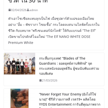
ขวด ใน 30 นาที
02/04/2026
admin
ทำเอาโซเชียลแทบลุกเป็นไฟ เมื่อซุปตาร์ตัวแม่ของเมืองไทย
อย่าง “อั้ม – พัชราภา ไชยเชื้อ” กระโดดลงสนามไลฟ์ครั้งแรกใน
ชีวิต กับบทบาท “พรีเซนเตอร์นักไลฟ์” ให้กับแบรนด์ “The Elf”
เปิดขายโปรดักส์โฉมใหม่ “The Elf NANO WHITE DOSE
Premium White
กระหึ่มกรุงเทพ! “Blades of The
Guardians : ยอดยุทธ์ดาบพิทักษ์” จุด
กระแสหนังจอมยุทธ์จีน ผู้ชมนับพันแห่ร่วม
รอบพิเศษ
21/03/2026
“Never Forget Your Enemy (ยังไงก็ใช่
นาย)” ซีรีส์วายเกาหลี เรต19+ ผลิตโดย
YYDS Entertainment การันตีคุณภาพจาก