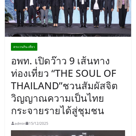
อร่อย ยกเมนูระดับตำนาน “ข้าวหน้าไก่
ราชวงศ์” พุ่งทะยานสู่น่านฟ้า
ตระเวนกิน-เที่ยว
อพท. เปิดว๊าว 9 เส้นทาง
ท่องเที่ยว “THE SOUL OF
THAILAND”ชวนสัมผัสจิต
วิญญาณความเป็นไทย
กระจายรายได้สู่ชุมชน
admin
15/12/2025