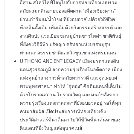
อีสาน สโลว์ไลฟ์ใจฟูไปกับการท่องเที่ยวแบบร่วม
สมัยผสมกลิ่นอายของอดีตผ่าน “เมืองเชียงคาน”
ย่านเก่าริมแม่น้ำโขง ที่ยังอบอวลไปด้วยวิถีชีวิต
ท้องถิ่นดั้งเดิม เพิ่มเติมด้วยกิจกรรมสร้างสรรค์ และ
งานศิลปะ แวะเยี่ยมชมหมู่บ้านชาวไทดำ ชาติพันธุ์
ที่ยังคงวิถีผีฟ้า ปรัชญา ศรัทธาแห่งบรรพบุรุษ
ท่ามกลางธรรมชาติและวิวขุนเขาแห่งพรมแดน
U THONG ANCIENT LEGACY เมืองมรดกแห่งดิน
แดนสุวรรณภูมิ จากความรุ่งเรืองในอดีตกาล เมือง
แห่งศูนย์กลางการค้าสมัยทวารวดี และจุดเผยแผ่
พระพุทธศาสนา ทำให้ “อู่ทอง” คือดินแดนที่เต็มไป
ด้วยโบราณสถาน โบราณวัตถุ และมนต์ขลังของ
ความรุ่งเรืองแห่งกาลเวลาที่ยังอบอวลอยู่ รอให้ทุก
คนมาสัมผัส เปิดประสบการณ์ท่องเที่ยงเชิง
ประวัติศาสตร์ที่น่าตื่นตากับวิถีชีวิตที่น่าค้นหาของ
ดินแดนที่ยิ่งใหญ่แห่งอุษาคเนย์