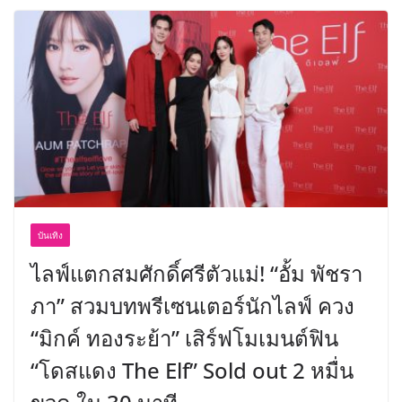
บันเทิง
ไลฟ์แตกสมศักดิ์ศรีตัวแม่! “อั้ม พัชรา
ภา” สวมบทพรีเซนเตอร์นักไลฟ์ ควง
“มิกค์ ทองระย้า” เสิร์ฟโมเมนต์ฟิน
“โดสแดง The Elf” Sold out 2 หมื่น