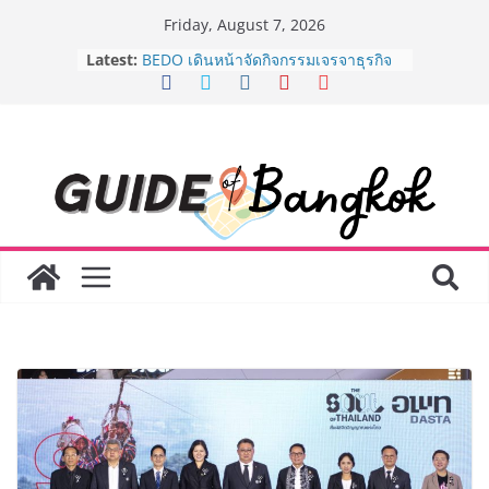
Skip
Friday, August 7, 2026
to
Latest:
BEDO เดินหน้าจัดกิจกรรมเจรจาธุรกิจ
content
“BIO TRADE CONNECT 2026” ยก
ระดับผลิตภัณฑ์ท้องถิ่นสู่ตลาดเชิง
พาณิชย์อย่างยั่งยืน
“ตลาดดอกไม้สี่มุมเมือง” ศูนย์รวมดอกไม้
สด ดอกไม้ประดิษฐ์ พวงมาลัย และสังฆ
ภัณฑ์ครบวงจร ขอเชิญเลือกซื้อมาลัย
และของขวัญต้อนรับวันแม่ เปิดให้
บริการทุกวันตลอด 24 ชั่วโมง
Guangzhou Yinghao School เผยวิสัย
ทัศน์การศึกษาที่พร้อมรับอนาคต “เราไม่
ได้เตรียมนักเรียนเพียงเพื่อก้าวเข้าสู่
มหาวิทยาลัยเท่านั้น แต่ยังเตรียมพวก
เขาให้พร้อมเป็นผู้กำหนดอนาคต”
8.8 “ซูเลียน” รวมพลังนักธุรกิจทั่ว
ประเทศ จัดประชุมใหญ่แห่งปี พบ CEO
“ดร.ปิยะวัฒน์” ถ่ายทอดวิสัยทัศน์ธุรกิจ
พร้อมฟรีคอนเสิร์ต “โชค รถแห่” ยกวง
AirAsia X SEE FAH พันธมิตรทางธุรกิจ
ยาวนานกว่า 20 ปี ต่อยอดเสิร์ฟความ