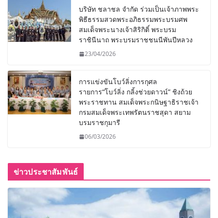
บริษัท ชลาชล จำกัด ร่วมเป็นเจ้าภาพพระ
พิธีธรรมสวดพระอภิธรรมพระบรมศพ
สมเด็จพระนางเจ้าสิริกิติ์ พระบรม
ราชินีนาถ พระบรมราชชนนีพันปีหลวง
23/04/2026
การแข่งขันโบว์ลิ่งการกุศล
รายการ“โบว์ลิ่ง กลิ้งช่วยดาวน์” ชิงถ้วย
พระราชทาน สมเด็จพระกนิษฐาธิราชเจ้า
กรมสมเด็จพระเทพรัตนราชสุดา สยาม
บรมราชกุมารี
06/03/2026
ข่าวประชาสัมพันธ์