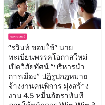
พร้อมฟรีคอนเสิร์ต “โชค รถแห่” ยกวง
ประชาสัมพันธ์
“รวินท์ ชอบใช้” นาย
ทะเบียนพรรคโอกาสใหม่
เปิดวิสัยทัศน์ “บริหารนำ
การเมือง” ปฏิรูปกฎหมาย
จ้างงานคนพิการ มุ่งสร้าง
งาน 4.5 หมื่นอัตราทันที
ภายใต้หลักการ Win-Win 3