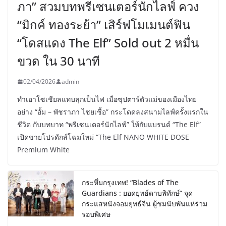
ภา” สวมบทพรีเซนเตอร์นักไลฟ์ ควง
“มิกค์ ทองระย้า” เสิร์ฟโมเมนต์ฟิน
“โดสแดง The Elf” Sold out 2 หมื่น
ขวด ใน 30 นาที
02/04/2026
admin
ทำเอาโซเชียลแทบลุกเป็นไฟ เมื่อซุปตาร์ตัวแม่ของเมืองไทย
อย่าง “อั้ม – พัชราภา ไชยเชื้อ” กระโดดลงสนามไลฟ์ครั้งแรกใน
ชีวิต กับบทบาท “พรีเซนเตอร์นักไลฟ์” ให้กับแบรนด์ “The Elf”
เปิดขายโปรดักส์โฉมใหม่ “The Elf NANO WHITE DOSE
Premium White
กระหึ่มกรุงเทพ! “Blades of The
Guardians : ยอดยุทธ์ดาบพิทักษ์” จุด
กระแสหนังจอมยุทธ์จีน ผู้ชมนับพันแห่ร่วม
รอบพิเศษ