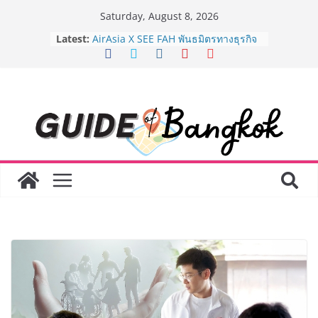
Skip
Saturday, August 8, 2026
to
Latest:
AirAsia X SEE FAH พันธมิตรทางธุรกิจ
content
ยาวนานกว่า 20 ปี ต่อยอดเสิร์ฟความ
อร่อย ยกเมนูระดับตำนาน “ข้าวหน้าไก่
ราชวงศ์” พุ่งทะยานสู่น่านฟ้า
BEDO เดินหน้าจัดกิจกรรมเจรจาธุรกิจ
“BIO TRADE CONNECT 2026” ยก
ระดับผลิตภัณฑ์ท้องถิ่นสู่ตลาดเชิง
พาณิชย์อย่างยั่งยืน
LORDNINE จัดศึกคนดังสายเกม ไทย
ปะทะ ฟิลิปปินส์ ใน “Rise of the Tenth
Lord” เปิดสงครามกิลด์ข้ามประเทศ
ฉลองเซิร์ฟเวอร์ใหม่ เฮเลนา
Guangzhou Yinghao School เผยวิสัย
ทัศน์การศึกษาที่พร้อมรับอนาคต “เราไม่
ได้เตรียมนักเรียนเพียงเพื่อก้าวเข้าสู่
มหาวิทยาลัยเท่านั้น แต่ยังเตรียมพวก
เขาให้พร้อมเป็นผู้กำหนดอนาคต”
8.8 “ซูเลียน” รวมพลังนักธุรกิจทั่ว
ประเทศ จัดประชุมใหญ่แห่งปี พบ CEO
“ดร.ปิยะวัฒน์” ถ่ายทอดวิสัยทัศน์ธุรกิจ