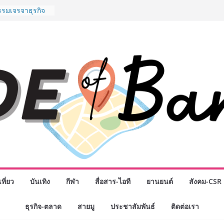
รรมเจรจาธุรกิจ
T 2026” ยก
สู่ตลาดเชิง
” ศูนย์รวมดอกไม้
งมาลัย และสังฆ
ลือกซื้อมาลัย
ม่ เปิดให้
ั่วโมง
chool เผยวิสัย
รับอนาคต “เราไม่
่อก้าวเข้าสู่
่ยังเตรียมพวก
หนดอนาคต”
กธุรกิจทั่ว
แห่งปี พบ CEO
ิสัยทัศน์ธุรกิจ
ค รถแห่” ยกวง
ที่ยว
บันเทิง
กีฬา
สื่อสาร-ไอที
ยานยนต์
สังคม-CSR
นธมิตรทางธุรกิจ
ยอดเสิร์ฟความ
ธุรกิจ-ตลาด
สายมู
ประชาสัมพันธ์
ติดต่อเรา
าน “ข้าวหน้าไก่
่านฟ้า