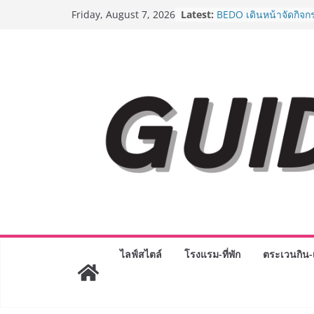
Skip
Latest:
BEDO เดินหน้าจัดกิจก
Friday, August 7, 2026
to
“BIO TRADE CONNEC
ระดับผลิตภัณฑ์ท้องถิ่น
content
พาณิชย์อย่างยั่งยืน
“ตลาดดอกไม้สี่มุมเมือง
สด ดอกไม้ประดิษฐ์ พว
ภัณฑ์ครบวงจร ขอเชิญเ
และของขวัญต้อนรับวันแ
บริการทุกวันตลอด 24 ช
Guangzhou Yinghao S
ทัศน์การศึกษาที่พร้อม
ได้เตรียมนักเรียนเพียงเพื
มหาวิทยาลัยเท่านั้น แต
เขาให้พร้อมเป็นผู้กำ
8.8 “ซูเลียน” รวมพลังนั
ประเทศ จัดประชุมใหญ่
“ดร.ปิยะวัฒน์” ถ่ายทอดว
พร้อมฟรีคอนเสิร์ต “โช
ไลฟ์สไตล์
โรงแรม-ที่พัก
ตระเวนกิน-เ
AirAsia X SEE FAH พั
ยาวนานกว่า 20 ปี ต่อ
อร่อย ยกเมนูระดับตำน
ราชวงศ์” พุ่งทะยานสู่น