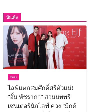
บันเทิง
บันเทิง
ไลฟ์แตกสมศักดิ์ศรีตัวแม่!
“อั้ม พัชราภา” สวมบทพรี
เซนเตอร์นักไลฟ์ ควง “มิกค์