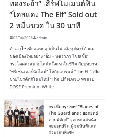
ทองระย้า” เสิร์ฟโมเมนต์ฟิน
“โดสแดง The Elf” Sold out
2 หมื่นขวด ใน 30 นาที
02/04/2026
admin
ทำเอาโซเชียลแทบลุกเป็นไฟ เมื่อซุปตาร์ตัวแม่
ของเมืองไทยอย่าง “อั้ม – พัชราภา ไชยเชื้อ”
กระโดดลงสนามไลฟ์ครั้งแรกในชีวิต กับบทบาท
“พรีเซนเตอร์นักไลฟ์” ให้กับแบรนด์ “The Elf” เปิด
ขายโปรดักส์โฉมใหม่ “The Elf NANO WHITE
DOSE Premium White
กระหึ่มกรุงเทพ! “Blades of
The Guardians : ยอดยุทธ์
ดาบพิทักษ์” จุดกระแสหนัง
จอมยุทธ์จีน ผู้ชมนับพันแห่
ร่วมรอบพิเศษ