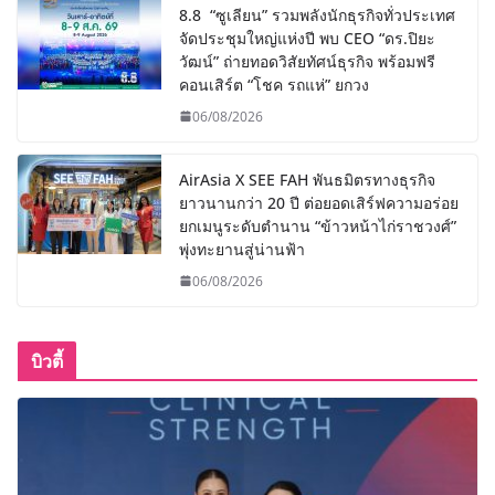
8.8 “ซูเลียน” รวมพลังนักธุรกิจทั่วประเทศ
จัดประชุมใหญ่แห่งปี พบ CEO “ดร.ปิยะ
วัฒน์” ถ่ายทอดวิสัยทัศน์ธุรกิจ พร้อมฟรี
คอนเสิร์ต “โชค รถแห่” ยกวง
06/08/2026
AirAsia X SEE FAH พันธมิตรทางธุรกิจ
ยาวนานกว่า 20 ปี ต่อยอดเสิร์ฟความอร่อย
ยกเมนูระดับตำนาน “ข้าวหน้าไก่ราชวงศ์”
พุ่งทะยานสู่น่านฟ้า
06/08/2026
บิวตี้