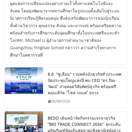
ยุคแห่งการเปลี่ยนแปลงอย่างรวดเร็วทั้งทางเทคโนโลยีและ
สังคม โดยมุ่งพัฒนาจากสถานศึกษาในรูปแบบดั้งเดิมไปสู่ระบบ
นิเวศการเรียนรู้ที่ครอบคลุม ซึ่งส่งเสริมพัฒนาการของนักเรียน
ทั้งด้านวิชาการ คุณธรรม สังคม และอารมณ์ พร้อมเตรียมความ
พร้อมสำหรับการศึกษาระดับอุดมศึกษาทั้งในประเทศจีนและทั่ว
โลกMr. Michael Li ผู้อำนวยการฝ่ายนานาชาติของ
Guangzhou Yinghao School กล่าวว่า ความสำเร็จทางการ
ศึกษาในศตวรรษที่
8.8 “ซูเลียน” รวมพลังนักธุรกิจทั่วประเทศ
จัดประชุมใหญ่แห่งปี พบ CEO “ดร.ปิยะ
วัฒน์” ถ่ายทอดวิสัยทัศน์ธุรกิจ พร้อมฟรี
คอนเสิร์ต “โชค รถแห่” ยกวง
06/08/2026
BEDO เดินหน้าจัดกิจกรรมเจรจาธุรกิจ
“BIO TRADE CONNECT 2026” ยกระดับ
ผลิตภัณฑ์ท้องถิ่นสู่ตลาดเชิงพาณิชย์อย่าง