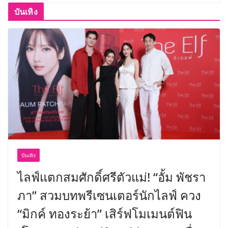
บันเทิง
บันเทิง
ไลฟ์แตกสมศักดิ์ศรีตัวแม่! “อั้ม พัชรา
ภา” สวมบทพรีเซนเตอร์นักไลฟ์ ควง
“มิกค์ ทองระย้า” เสิร์ฟโมเมนต์ฟิน