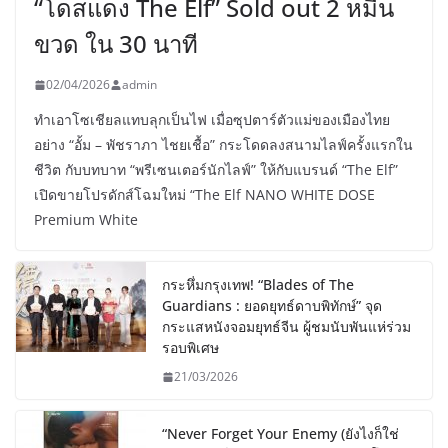
“โดสแดง The Elf” Sold out 2 หมื่น
ขวด ใน 30 นาที
02/04/2026
admin
ทำเอาโซเชียลแทบลุกเป็นไฟ เมื่อซุปตาร์ตัวแม่ของเมืองไทย
อย่าง “อั้ม – พัชราภา ไชยเชื้อ” กระโดดลงสนามไลฟ์ครั้งแรกใน
ชีวิต กับบทบาท “พรีเซนเตอร์นักไลฟ์” ให้กับแบรนด์ “The Elf”
เปิดขายโปรดักส์โฉมใหม่ “The Elf NANO WHITE DOSE
Premium White
กระหึ่มกรุงเทพ! “Blades of The
Guardians : ยอดยุทธ์ดาบพิทักษ์” จุด
กระแสหนังจอมยุทธ์จีน ผู้ชมนับพันแห่ร่วม
รอบพิเศษ
21/03/2026
“Never Forget Your Enemy (ยังไงก็ใช่