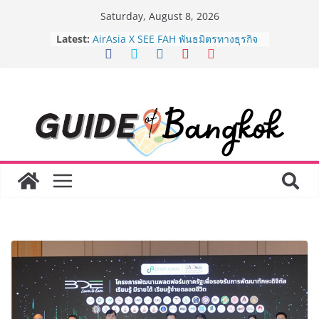
Skip
Saturday, August 8, 2026
to
Latest:
AirAsia X SEE FAH พันธมิตรทางธุรกิจ
content
ยาวนานกว่า 20 ปี ต่อยอดเสิร์ฟความ
อร่อย ยกเมนูระดับตำนาน “ข้าวหน้าไก่
ราชวงศ์” พุ่งทะยานสู่น่านฟ้า
BEDO เดินหน้าจัดกิจกรรมเจรจาธุรกิจ
“BIO TRADE CONNECT 2026” ยก
ระดับผลิตภัณฑ์ท้องถิ่นสู่ตลาดเชิง
พาณิชย์อย่างยั่งยืน
LORDNINE จัดศึกคนดังสายเกม ไทย
ปะทะ ฟิลิปปินส์ ใน “Rise of the Tenth
Lord” เปิดสงครามกิลด์ข้ามประเทศ
ฉลองเซิร์ฟเวอร์ใหม่ เฮเลนา
Guangzhou Yinghao School เผยวิสัย
ทัศน์การศึกษาที่พร้อมรับอนาคต “เราไม่
ได้เตรียมนักเรียนเพียงเพื่อก้าวเข้าสู่
มหาวิทยาลัยเท่านั้น แต่ยังเตรียมพวก
เขาให้พร้อมเป็นผู้กำหนดอนาคต”
8.8 “ซูเลียน” รวมพลังนักธุรกิจทั่ว
ประเทศ จัดประชุมใหญ่แห่งปี พบ CEO
“ดร.ปิยะวัฒน์” ถ่ายทอดวิสัยทัศน์ธุรกิจ