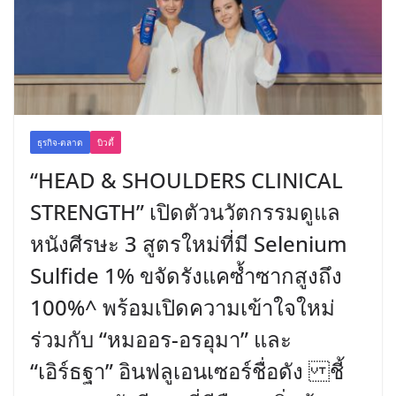
ธุรกิจ-ตลาด
บิวตี้
“HEAD & SHOULDERS CLINICAL
STRENGTH” เปิดตัวนวัตกรรมดูแล
หนังศีรษะ 3 สูตรใหม่ที่มี Selenium
Sulfide 1% ขจัดรังแคซ้ำซากสูงถึง
100%^ พร้อมเปิดความเข้าใจใหม่
ร่วมกับ “หมออร-อรอุมา” และ
“เอิร์ธฐา” อินฟลูเอนเซอร์ชื่อดัง ชี้