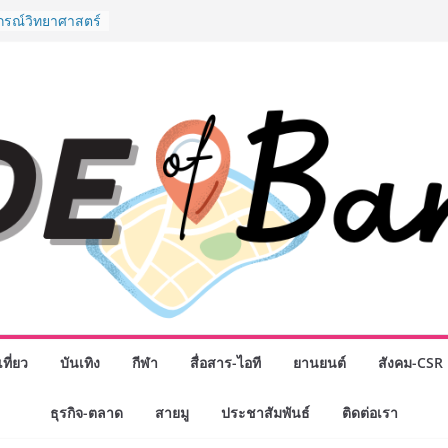
ปกรณ์วิทยาศาสตร์
ไทย ร่วมภารกิจ
หาคมนี้
กธุรกิจทั่ว
แห่งปี พบ CEO
ิสัยทัศน์ธุรกิจ
ค รถแห่” ยกวง
นธมิตรทางธุรกิจ
ยอดเสิร์ฟความ
าน “ข้าวหน้าไก่
่านฟ้า
รรมเจรจาธุรกิจ
T 2026” ยก
สู่ตลาดเชิง
” ศูนย์รวมดอกไม้
งมาลัย และสังฆ
ลือกซื้อมาลัย
ที่ยว
บันเทิง
กีฬา
สื่อสาร-ไอที
ยานยนต์
สังคม-CSR
ม่ เปิดให้
ั่วโมง
ธุรกิจ-ตลาด
สายมู
ประชาสัมพันธ์
ติดต่อเรา