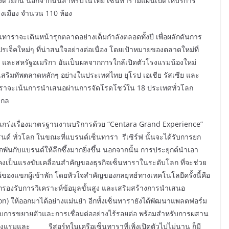
้องด้วยกัน นอกจากนั้นสำหรับในไทย เซ็นทารามีแผนเปิดให้บริการ
งเมือง จำนวน 110 ห้อง
ราจะเดินหน้ารุกตลาดอย่างเต็มกำลังตลอดทั้งปี เพื่อผลักดันการ
เจ็คใหม่ๆ ที่น่าสนใจอย่างต่อเนื่อง โดยเป้าหมายของตลาดใหม่ที่
ปุ่น และสหรัฐอเมริกา อันเป็นผลจากการใกล้เปิดตัวโรงแรมน้องใหม่
เสริมทัพตลาดหลักๆ อย่างในประเทศไทย ยุโรป เอเชีย รัสเซีย และ
ราจะเน้นการนำเสนอผ่านการจัดโรดโชว์ใน 18 ประเทศทั่วโลก
ากล
ร่งเรื่องมาตรฐานงานบริการด้วย “Centara Grand Experience”
ด์ ทั่วโลก ในขณะที่แบรนด์เซ็นทารา รีเซิร์ฟ นั้นจะได้รับการยก
กพันกับแบรนด์ให้ลึกซึ้งมากยิ่งขึ้น นอกจากนั้น การประยุกต์นำเอา
งคงเป็นแรงขับเคลื่อนสำคัญของธุรกิจเซ็นทาราในระดับโลก ที่จะช่วย
งแขกผู้เข้าพัก โดยหัวใจสำคัญของกลยุทธ์ทางเทคโนโลยีครั้งนี้คือ
รถรองรับการวิเคราะห์ข้อมูลขั้นสูง และเสริมสร้างการนำเสนอ
 ให้ออกมาได้อย่างแม่นยำ อีกทั้งเซ็นทารายังได้พัฒนาแพลตฟอร์ม
รับการขยายตัวและการเชื่อมต่ออย่างไร้รอยต่อ พร้อมสำหรับการผสาน
งแรมและ รีสอร์ทในเครือเซ็นทาราที่เพิ่งเปิดตัวไปไม่นาน ก็มี