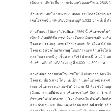
เซ็นทาราเติบโตขึ้นอย่างแข็งแกร่งตลอดปีพ.ศ. 2568 โดย
ล้านบาท เพิ่มขึ้น 10% เทียบปีก่อน รายได้ต่อห้องพักเฉล
เติบโตเพิ่มขึ้น 4% เทียบปีก่อน อยู่ที่ 5,922 บาท ทั้งนี
สำหรับแนวโน้มธุรกิจในปีพ.ศ. 2569 นี้ เซ็นทาราตั้
เที่ยวในไทยที่ดีขึ้น การบริหารจัดการเงินอย่างมีปร
โรงแรมปัจจุบันสู่แบรนด์โรงแรมคอนเซ็ปต์ใหม่ ซึ่งได้แ
โรงแรมยังเปิดให้บริการอยู่ โดยมีกำหนดแล้วเสร็จใน
และวิลลา กระบี่ สู่ เซ็นทารา รีเซิร์ฟ กระบี่ โดยมี
ห้องพักเฉลี่ย (RevPAR) จะอยู่ที่ 4,600 – 4,800 บาท
สำหรับแผนการขยายโรงแรมในปีนี้ เซ็นทาราเดินหน้าต
โรงแรมเพิ่ม 5 แห่ง โดยแบ่งเป็น 4 แห่งในต่างประเทศ 
เดอะ เซ็นทารา คอลเลคชั่น” จำนวน 42 ห้อง ซึ่งปักหม
เดือนมกราคมที่ผ่านมา), เซ็นทารา ไลฟ์ นัมบะ โอซาก้
กำหนดเปิดในไตรมาส 2) โดยสำหรับในช่วงครึ่งปีหลังข
ดอน จำนวน 481 ห้อง และคริสตัล ฮอลิเดย์ ฮาร์เบอร์ 