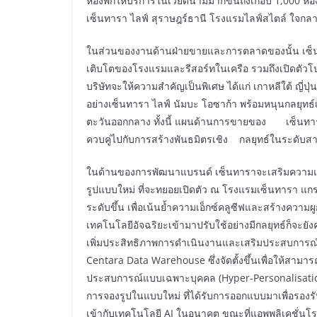
ห้องพักให้บริการในเวียดนามมากขึ้นถึงเกือบ 1,000 ห
เซ็นทารา ไลฟ์ สุราษฎร์ธานี โรงแรมไลฟ์สไตล์ ใจกลา
ในส่วนของงานด้านฝ่ายขายและการตลาดของนั้น เซ็นทา
เติบโตของโรงแรมและรีสอร์ทในเครือ รวมถึงเปิดตัวโปร
บริษัทจะให้ความสำคัญเป็นพิเศษ ได้แก่ เกาหลีใต้ ญี่
อย่างเซ็นทารา ไลฟ์ นัมบะ โอซาก้า พร้อมหนุนกลยุทธ์
ตะวันออกกลาง ทั้งนี้ แผนด้านการขายของ เซ็นทา
ควบคู่ไปกับการสร้างพันธมิตรเชิง กลยุทธ์ในระดับส
ในด้านของการพัฒนาแบรนด์ เซ็นทาราจะเสริมความแก
รูปแบบใหม่ ที่จะทยอยเปิดตัว ณ โรงแรมเซ็นทารา แกรน
ระดับขึ้น เพื่อเน้นย้ำความเอ็กซ์คลูซีฟและสร้างความผู
เทคโนโลยีอัจฉริยะเข้ามาปรับใช้อย่างมีกลยุทธ์ก็จะยั
เพิ่มประสิทธิภาพการดำเนินงานและเสริมประสบการณ์ขอ
Centara Data Warehouse ซึ่งจัดตั้งขึ้นเพื่อให้สามา
ประสบการณ์แบบเฉพาะบุคคล (Hyper-Personalisation)
การจองรูปในแบบใหม่ ที่ได้รับการออกแบบมาเพื่อรอง
เข้ากับเทคโนโลยี AI ในอนาคต ขณะที่แอพพลิเคชั่นโร