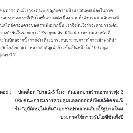
งเซ็นทารา ที่แม้เราจะต้องเผชิญกับความท้าทายอันต่อเนื่องในภาค
รมของเราที่เติบโตขึ้นอย่างต่อเนื่อง รวมทั้งจำนวนนักเดินทางที่
ในสไตล์ครอบครัวของเราเพิ่มมากขึ้น เราจึงมั่นใจว่าจะสามารถเดิน
ย่างยั่งยืนในระยะยาว” ธีระยุทธ จิราธิวัฒน์ ประธานเจ้าหน้าที่
ในปีต่อจากนี้ เราตั้งใจที่จะยกระดับประสบการณ์การเข้าพักที่น่า
ยับใกล้เข้าสู่เป้าหมายสำคัญเพื่อก้าวขึ้นเป็นหนึ่งใน 100 กลุ่ม
งหวังไว้”
เดอะ เ
ปลดล็อก “บ่าย 2-5 โมง” ดันยอดขายร้านอาหารพุ่ง 2
0% คณะกรรมการควบคุมแอลกอฮอล์เปิดสถิติคอนเฟิ
ร์ม “อุบัติเหตุไม่เพิ่ม” เอกชนประสานเสียงจี้รัฐบาลใหม่
ประกาศใช้ถาวรรับไฮซีซั่นทั้งปี