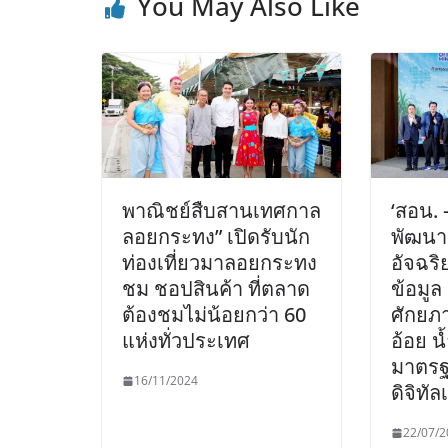
You May Also Like
พาณิชย์สืบสานเทศกาล
‘สอน. 
ลอยกระทง” เปิดรับนัก
พัฒนา
ท่องเที่ยวมาลอยกระทง
อัจฉร
ชม ชอปสินค้า ที่ตลาด
ข้อมูล
ต้องชมไม่น้อยกว่า 60
ศักยภ
แห่งทั่วประเทศ
อ้อย 
มาตรฐา
16/11/2024
ดิจิทั
22/07/2