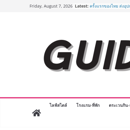
Skip
Latest:
ครั้งแรกของไทย ส่งอุ
Friday, August 7, 2026
to
“CE-7 MATCH” ฝีมือคน
สำรวจดวงจันทร์ 24 สิง
content
8.8 “ซูเลียน” รวมพลังนั
ประเทศ จัดประชุมใหญ่
“ดร.ปิยะวัฒน์” ถ่ายทอดว
พร้อมฟรีคอนเสิร์ต “โช
AirAsia X SEE FAH พั
ยาวนานกว่า 20 ปี ต่อ
อร่อย ยกเมนูระดับตำน
ราชวงศ์” พุ่งทะยานสู่น
BEDO เดินหน้าจัดกิจก
“BIO TRADE CONNEC
ระดับผลิตภัณฑ์ท้องถิ่น
พาณิชย์อย่างยั่งยืน
“ตลาดดอกไม้สี่มุมเมือง
สด ดอกไม้ประดิษฐ์ พว
ภัณฑ์ครบวงจร ขอเชิญเ
ไลฟ์สไตล์
โรงแรม-ที่พัก
ตระเวนกิน-เ
และของขวัญต้อนรับวันแ
บริการทุกวันตลอด 24 ช