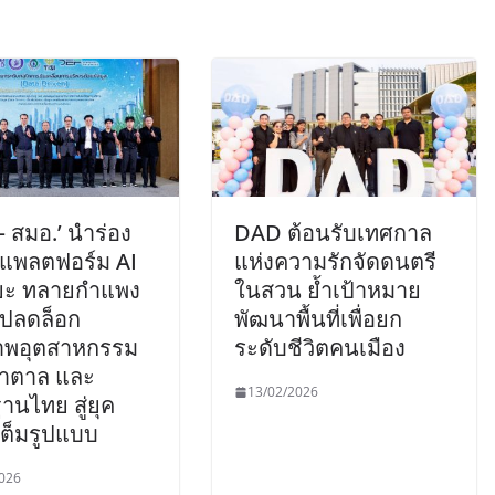
– สมอ.’ นำร่อง
DAD ต้อนรับเทศกาล
แพลตฟอร์ม AI
แห่งความรักจัดดนตรี
ิยะ ทลายกำแพง
ในสวน ย้ำเป้าหมาย
 ปลดล็อก
พัฒนาพื้นที่เพื่อยก
าพอุตสาหกรรม
ระดับชีวิตคนเมือง
น้ำตาล และ
13/02/2026
นไทย สู่ยุค
ลเต็มรูปแบบ
026