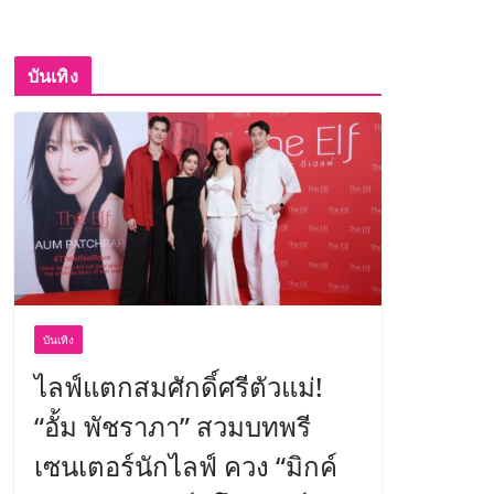
บันเทิง
บันเทิง
ไลฟ์แตกสมศักดิ์ศรีตัวแม่!
“อั้ม พัชราภา” สวมบทพรี
เซนเตอร์นักไลฟ์ ควง “มิกค์