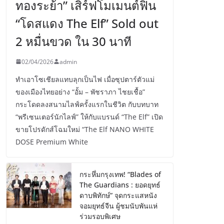
ทองระย้า” เสิร์ฟโมเมนต์ฟิน
“โดสแดง The Elf” Sold out
2 หมื่นขวด ใน 30 นาที
02/04/2026
admin
ทำเอาโซเชียลแทบลุกเป็นไฟ เมื่อซุปตาร์ตัวแม่
ของเมืองไทยอย่าง “อั้ม – พัชราภา ไชยเชื้อ”
กระโดดลงสนามไลฟ์ครั้งแรกในชีวิต กับบทบาท
“พรีเซนเตอร์นักไลฟ์” ให้กับแบรนด์ “The Elf” เปิด
ขายโปรดักส์โฉมใหม่ “The Elf NANO WHITE
DOSE Premium White
กระหึ่มกรุงเทพ! “Blades of
The Guardians : ยอดยุทธ์
ดาบพิทักษ์” จุดกระแสหนัง
จอมยุทธ์จีน ผู้ชมนับพันแห่
ร่วมรอบพิเศษ